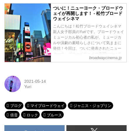
ついに！ニューヨーク・ブロードウ
ェイが再開します！ - 松竹ブロード
ウェイシネマ
こんにちは！松竹ブロードウェイシネマ
新人女子部員のYuriです。ブロードウェイ
ミュージカル初心者の私が、ミュージカ
ルや演劇の素晴らしさについて気ままに
発信！今回は、ついに発表されたニュー
ヨーク・ブロードウェイの再開について
broadwaycinema.jp
お話したいと思います。カバー画像：ニ
ューヨーク・タイムズスクエアの様子
（2019年撮影）ⒸShochiku Broadway
Cinema
2021-05-14
Yuri
ブログ
マイブロードウェイ
ジャニス・ジョプリン
倍音
ロック
ブルース