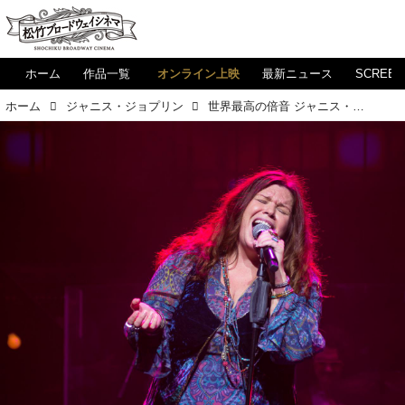
ホーム
作品一覧
オンライン上映
最新ニュース
SCREE
ホーム
ジャニス・ジョプリン
世界最高の倍音 ジャニス・ジョプリンの歌声に共鳴せずにはいられない！