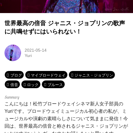
世界最高の倍音 ジャニス・ジョプリンの歌声
に共鳴せずにはいられない！
2021-05-14
Yuri
ブログ
マイブロードウェイ
ジャニス・ジョプリン
倍音
ロック
ブルース
こんにちは！松竹ブロードウェイシネマ新人女子部員の
Yuriです。ブロードウェイミュージカル初心者の私が、ミ
ュージカルや演劇の素晴らしさについて気ままに発信！今
回は、世界最高の倍音と称されるジャニス・ジョプリンが