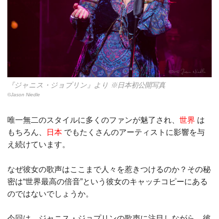
『ジャニス・ジョプリン』より ※日本初公開写真
©Jason Niedle
唯一無二のスタイルに多くのファンが魅了され、
世界
は
もちろん、
日本
でもたくさんのアーティストに影響を与
え続けています。
なぜ彼女の歌声はここまで人々を惹きつけるのか？その秘
密は“世界最高の倍音”という彼女のキャッチコピーにある
のではないでしょうか。
今回は、ジャニス・ジョプリンの歌声に注目しながら、彼