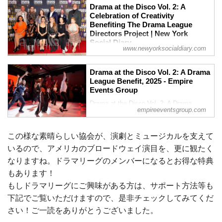
Drama at the Disco Vol. 2: A
Celebration of Creativity
Benefiting The Drama League
Directors Project | New York
Social Diary
www.newyorksocialdiary.com
Drama at the Disco Vol. 2 was a smash
hit! The dazzling event brought high-
Drama at the Disco Vol. 2: A Drama
energy celebration and vital support for
League Benefit, 2025 - Empire
the Drama League Directors Project,
Events Group
featuring a dance party with Broadway
favorites.
Drama at the Disco Vol. 2: A Drama
empireeventsgroup.com
League Benefit delivered an unforgettable
night of celebration and star-studded
performances. The evening began with a
この様な素晴らしい協会が、演劇とミュージカルを支えて
いるので、アメリカのブロードウェイ演目を、更に観たく
なりますね。ドラマリーグのメンバーになるとお得な特典
もあります！
もしドラマリーグにご興味がある方は、サポート方法等も
下記でご覧いただけますので、是非チェックしてみてくだ
さい！ご一読をありがとうございました。