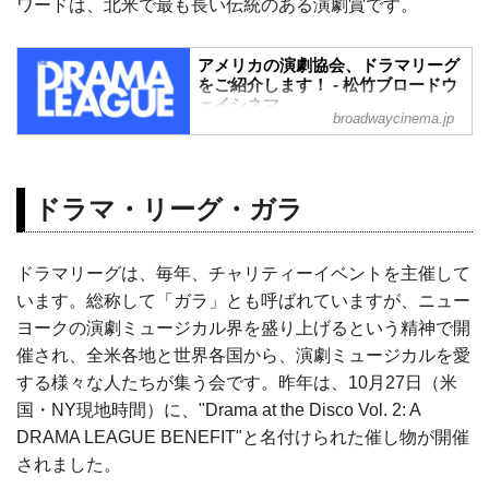
ワードは、北米で最も長い伝統のある演劇賞です。
アメリカの演劇協会、ドラマリーグ
をご紹介します！ - 松竹ブロードウ
ェイシネマ
broadwaycinema.jp
こんにちは！松竹子です。今回の「松竹
子のブログ日記」は、ニューヨーク市に
拠点を置くアメリカの演劇協会、ブロー
ドウェイでもとても有名で人気のある、
ドラマ・リーグ・ガラ
ドラマリーグをご紹介します！
ドラマリーグは、毎年、チャリティーイベントを主催して
います。総称して「ガラ」とも呼ばれていますが、ニュー
ヨークの演劇ミュージカル界を盛り上げるという精神で開
催され、全米各地と世界各国から、演劇ミュージカルを愛
する様々な人たちが集う会です。昨年は、10月27日（米
国・NY現地時間）に、"Drama at the Disco Vol. 2: A
DRAMA LEAGUE BENEFIT"と名付けられた催し物が開催
されました。