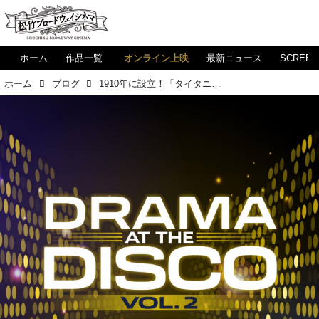
ホーム
作品一覧
オンライン上映
最新ニュース
SCREE
ホーム
ブログ
1910年に設立！「タイタニック」（初演）もノミネートされた全米演劇協会「ドラマリーグ」、その"Drama at the Disco Vol. 2"（ドラマ・リーグ・ガラ）をご紹介します！