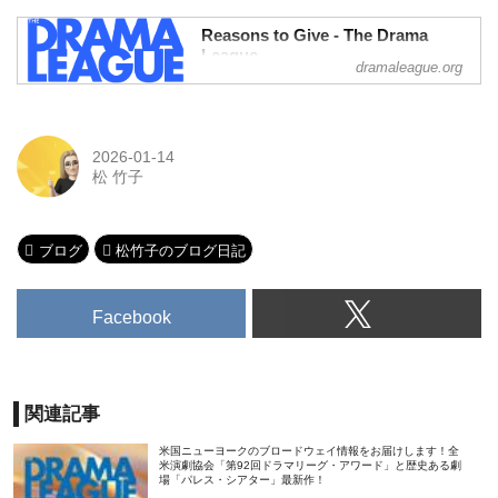
Reasons to Give - The Drama
League
dramaleague.org
Our alumni have brought these award-
winning Broadway shows to life and been
recognized with wins and nominations for
Best Director at the
2026-01-14
松 竹子
ブログ
松竹子のブログ日記
Facebook
関連記事
米国ニューヨークのブロードウェイ情報をお届けします！全
米演劇協会「第92回ドラマリーグ・アワード」と歴史ある劇
場「パレス・シアター」最新作！