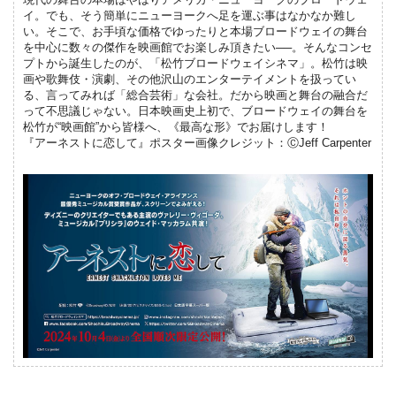
イ。でも、そう簡単にニューヨークへ足を運ぶ事はなかなか難し
い。そこで、お手頃な価格でゆったりと本場ブロードウェイの舞台
を中心に数々の傑作を映画館でお楽しみ頂きたい──。そんなコンセ
プトから誕生したのが、「松竹ブロードウェイシネマ」。松竹は映
画や歌舞伎・演劇、その他沢山のエンターテイメントを扱ってい
る、言ってみれば「総合芸術」な会社。だから映画と舞台の融合だ
って不思議じゃない。日本映画史上初で、ブロードウェイの舞台を
松竹が“映画館”から皆様へ、《最高な形》でお届けします！
『アーネストに恋して』ポスター画像クレジット：ⒸJeff Carpenter