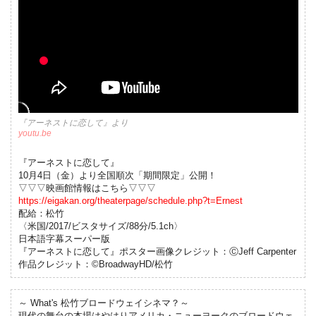
『アーネストに恋して』より
youtu.be
『アーネストに恋して』
10月4日（金）より全国順次「期間限定」公開！
▽▽▽映画館情報はこちら▽▽▽
https://eigakan.org/theaterpage/schedule.php?t=Ernest
配給：松竹
〈米国/2017/ビスタサイズ/88分/5.1ch〉
日本語字幕スーパー版
『アーネストに恋して』ポスター画像クレジット：ⒸJeff Carpenter
作品クレジット：©BroadwayHD/松竹
～ What's 松竹ブロードウェイシネマ？～
現代の舞台の本場はやはりアメリカ・ニューヨークのブロードウェ