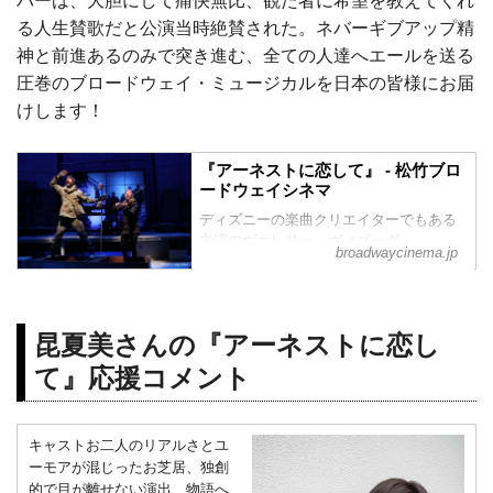
バーは、大胆にして痛快無比、観た者に希望を教えてくれ
る人生賛歌だと公演当時絶賛された。ネバーギブアップ精
神と前進あるのみで突き進む、全ての人達へエールを送る
圧巻のブロードウェイ・ミュージカルを日本の皆様にお届
けします！
『アーネストに恋して』 - 松竹ブロ
ードウェイシネマ
ディズニーの楽曲クリエイターでもある
主演のヴァレリー・ヴィゴーダ、
broadwaycinema.jp
ミュージカル『プリシラ』のウェイド・
マッカラム共演！
ニューヨークのオフ・ブロードウェイ・
アライアンス最優秀ミュージカル賞受賞
昆夏美さんの『アーネストに恋し
作品が、スクリーンでよみがえる！
ミュージカルとテクノロジーの融合で贈
て』応援コメント
る、時空を超えたファンタジー・ライ
ド！
ⒸJeff Carpenter
キャストお二人のリアルさとユ
ストーリー
ーモアが混じったお芝居、独創
『アーネストに恋して』（原題：Ernest
的で目が離せない演出、物語へ
Shackleton Loves Me）は、子育てとビデ