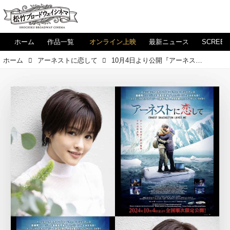
ホーム
作品一覧
オンライン上映
最新ニュース
SCREE
ホーム
アーネストに恋して
10月4日より公開『アーネストに恋して』in Cinema、 昆夏美さんから応援コメントを頂きました！