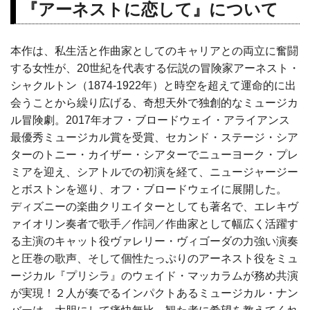
『アーネストに恋して』について
本作は、私生活と作曲家としてのキャリアとの両立に奮闘
する女性が、20世紀を代表する伝説の冒険家アーネスト・
シャクルトン（1874-1922年）と時空を超えて運命的に出
会うことから繰り広げる、奇想天外で独創的なミュージカ
ル冒険劇。2017年オフ・ブロードウェイ・アライアンス
最優秀ミュージカル賞を受賞、セカンド・ステージ・シア
ターのトニー・カイザー・シアターでニューヨーク・プレ
ミアを迎え、シアトルでの初演を経て、ニュージャージー
とボストンを巡り、オフ・ブロードウェイに展開した。
ディズニーの楽曲クリエイターとしても著名で、エレキヴ
ァイオリン奏者で歌手／作詞／作曲家として幅広く活躍す
る主演のキャット役ヴァレリー・ヴィゴーダの力強い演奏
と圧巻の歌声、そして個性たっぷりのアーネスト役をミュ
ージカル『プリシラ』のウェイド・マッカラムが務め共演
が実現！２人が奏でるインパクトあるミュージカル・ナン