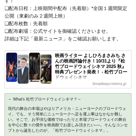
す！
❑配布日程：上映期間中配布（先着順）*全国１週間限定
公開（東劇のみ２週間上映）
❑配布枚数：先着順
❑配布劇場：公式サイトを御確認くださいませ。
詳細は下記「最新ニュース」をご確認お願いします。
映画ライター よしひろまさみち さ
んの映画評論付き！10/31より『松
竹ブロードウェイシネマ 2025 秋』
特典プレゼント発表！ - 松竹ブロー
ドウェイシネマ
broadwaycinema.jp
この度、「松竹ブロードウェイシネマ
2025 秋」シーズンが贈る、「エニシン
グ・ゴーズ」「インディセント」「タイ
～ What's 松竹ブロードウェイシネマ？～
タニック」が、10月31日（金）を皮切り
に、全国順次限定公開いたします。そこ
現代の舞台の本場はやはりアメリカ・ニューヨークのブロードウェ
イ。でも、そう簡単にニューヨークへ足を運ぶ事はなかなか難し
で、全国の映画館にご来場のお客様へ特
い。そこで、お手頃な価格でゆったりと本場ブロードウェイの舞台
典プレゼントとして、映画ライター よし
を中心に数々の傑作を映画館でお楽しみ頂きたい──。そんなコンセ
ひろまさみち さんの映画評論付き、米国
プトから誕生したのが、「松竹ブロードウェイシネマ」。
ニューヨーク・ブロードウェイ公認、日