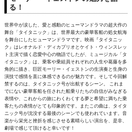
る！
世界中が涙した、愛と感動のヒューマンドラマの超大作の
舞台「タイタニック」は、世界最大の豪華客船の処女航海
を舞台にしたヒューマンドラマです。映画『タイタニッ
ク』はレオナルド・ディカプリオとケイト・ウィンスレッ
ト主演で描く恋愛中心の物語でしたが、ミュージカル「タ
イタニック」は、乗客や乗組員それぞれの人生や葛藤を多
角的に描き、巨匠モーリー・イェストンの生演奏と生身の
演技で感情を直に体感できるのが魅力です。そして今回解
禁するのは、タイタニック号が出航するシーン。 これま
でにない豪華客船を任された船乗りたちの自信がみなぎる
表情や、これからの旅にわくわくする夢と希望に満ちた乗
客たちの表情がとても印象的です。またこの曲は、タイタ
ニック号が沈没する最後のシーンでも使われています。音
楽から栄光と挫折を感じさせる素晴らしい演出を、是非、
劇場で感じて頂けると幸いです！