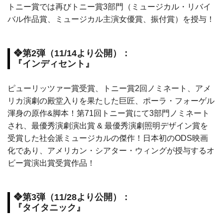
トニー賞では再びトニー賞3部門（ミュージカル・リバイ
バル作品賞、ミュージカル主演女優賞、振付賞）を授与！
❖第2弾（11/14より公開）：
『インディセント』
ピューリッツァー賞受賞、トニー賞2回ノミネート、アメ
リカ演劇の殿堂入りを果たした巨匠、ポーラ・フォーゲル
渾身の原作&脚本！第71回トニー賞にて3部門ノミネート
され、最優秀演劇演出賞 & 最優秀演劇照明デザイン賞を
受賞した社会派ミュージカルの傑作！日本初のODS映画
化であり、アメリカン・シアター・ウィングが授与するオ
ビー賞演出賞受賞作品！
❖第3弾（11/28より公開）：
『タイタニック』