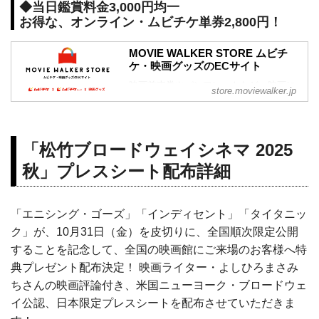
◆当日鑑賞料金3,000円均一
お得な、オンライン・ムビチケ単券2,800円！
MOVIE WALKER STORE ムビチ
ケ・映画グッズのECサイト
映画前売券やパンフレットなど、映画に
store.moviewalker.jp
関するあらゆるグッズを販売するMOVIE
WALKER公式ECサイト。
「松竹ブロードウェイシネマ 2025
秋」プレスシート配布詳細
「エニシング・ゴーズ」「インディセント」「タイタニッ
ク」が、10月31日（金）を皮切りに、全国順次限定公開
することを記念して、全国の映画館にご来場のお客様へ特
典プレゼント配布決定！ 映画ライター・よしひろまさみ
ちさんの映画評論付き、米国ニューヨーク・ブロードウェ
イ公認、日本限定プレスシートを配布させていただきま