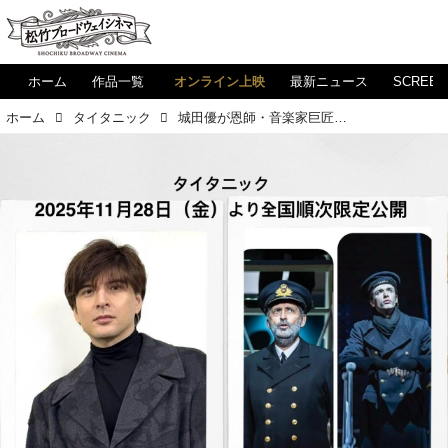
ホーム
作品一覧
オンライン上映
最新ニュース
SCREE
ホーム
タイタニック
城田優が恩師・音楽家巨匠モーリー・イェストンの魅力を語る！ 伝説ミュージカル「タイタニック」！初ODS映画化の本編解禁！