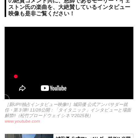
の絶賛コメント共に、恩師であるモーリー・イェ
ストン氏の楽曲を、大絶賛しているインタビュー
映像も是非ご覧ください！
［新UP!!独占インタビュー映像!!］城田優 公式アンバサダー就
任・第３弾!! 11/28公開：「タイタニック」インタビューと場面
解禁!!（松竹ブロードウェイシネマ2025秋）
www.youtube.com