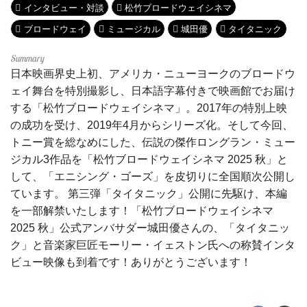
インタビュー・対談
松竹ブロードウェイシネマ
ブロードウェイ
ミュージカル
城田優
タイタニック
日本映画界史上初、アメリカ・ニューヨークのブロードウ
ェイ舞台を特別撮影し、日本語字幕付きで映画館でお届け
する「松竹ブロードウェイシネマ」。2017年の特別上映
の成功を受け、2019年4月からシリーズ化。そして今回、
トニー賞を総なめにした、伝説の傑作ロングラン・ミュー
ジカル3作品を「松竹ブロードウェイシネマ 2025 秋」と
して、「エニシング・ゴーズ」を皮切りに全国順次公開し
ています。 第三弾「タイタニック」公開に先駆け、本編
を一部解禁いたします！「松竹ブロードウェイシネマ
2025 秋」公式アンバサダー城田優さんの、「タイタニッ
ク」と音楽家巨匠モーリー・イェストン氏への称賛インタ
ビュー映像も到着です！ありがとうございます！