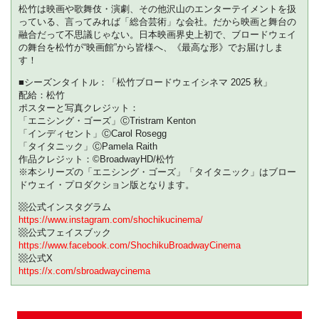
本限定プレスシートを配布させていただ
松竹は映画や歌舞伎・演劇、その他沢山のエンターテイメントを扱
きます！
っている、言ってみれば「総合芸術」な会社。だから映画と舞台の
融合だって不思議じゃない。日本映画界史上初で、ブロードウェイ
の舞台を松竹が“映画館”から皆様へ、《最高な形》でお届けしま
す！
■シーズンタイトル：「松竹ブロードウェイシネマ 2025 秋」
配給：松竹
ポスターと写真クレジット：
「エニシング・ゴーズ」ⒸTristram Kenton
「インディセント」ⒸCarol Rosegg
「タイタニック」ⒸPamela Raith
作品クレジット：©BroadwayHD/松竹
※本シリーズの「エニシング・ゴーズ」「タイタニック」はブロー
ドウェイ・プロダクション版となります。
▩公式インスタグラム
https://www.instagram.com/shochikucinema/
▩公式フェイスブック
https://www.facebook.com/ShochikuBroadwayCinema
▩公式X
https://x.com/sbroadwaycinema