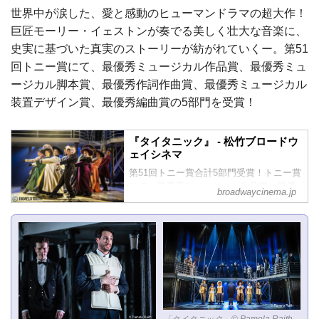
世界中が涙した、愛と感動のヒューマンドラマの超大作！
巨匠モーリー・イェストンが奏でる美しく壮大な音楽に、
史実に基づいた真実のストーリーが紡がれていくー。第51
回トニー賞にて、最優秀ミュージカル作品賞、最優秀ミュ
ージカル脚本賞、最優秀作詞作曲賞、最優秀ミュージカル
装置デザイン賞、最優秀編曲賞の5部門を受賞！
『タイタニック』 - 松竹ブロードウ
ェイシネマ
第51回トニー賞合計5部門受賞！トニー賞
にて、最優秀ミュージカル作品賞、最優
broadwaycinema.jp
秀ミュージカル脚本賞、最優秀作詞作曲
賞、最優秀ミュージカル装置デザイン
賞、最優秀編曲賞の5部門を受賞！
世界中が涙した、愛と感動のヒューマン
ドラマの超大作！巨匠モーリー・イェス
トンが奏でる美しく壮大な音楽に、史実
に基づいた真実のストーリーが紡がれて
いくー。
" 運命か、宿命か。夢の航海に、史実あ