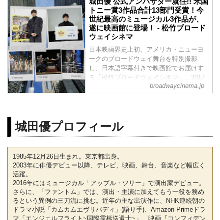
城田優 公式アンバサダー就任!! 米国
トニー賞3作品合計13部門受賞！今
世紀最高のミュージカル3作品が、
遂に映画館に登場！ - 松竹ブロード
ウェイシネマ
日本映画界史上初、アメリカ・ニューヨ
ークのブロードウェイ舞台を特別撮影
し、日本語字幕付きで映画館でお届けす
る「松竹ブロードウェイシネマ」。2017
broadwaycinema.jp
年の特別上映の成功を受け、2019年4月か
らシリーズ化。そして今回、トニー賞を
総なめにした、伝説の傑作ロングラン・
ミュージカル3作品を「松竹ブロードウェ
城田優プロフィール
イシネマ 2025 秋」として、10月31日よ
り「エニシング・ゴーズ」を皮切りに、
11月14日より「インディセント」、11月
28日より「タイタニック」と、立て続け
1985年12月26日生まれ。東京都出身。
にシーズンとして全国順次公開致しま...
2003年に俳優デビュー以降、テレビ、映画、舞台、音楽など幅広く
活躍。
2016年にはミュージカル「アップル・ツリー」で演出家デビュー。
さらに、「ファントム」では、演出・主演に加えてもう一役を務め
るという異例の三刀流に挑む。近年の主な出演作に、NHK連続朝の
ドラマ小説「カムカムエヴリバディ」(語り手)、Amazon Primeドラ
マ「エンジェルフライト~国際霊柩送還士~」、映画『コンフィデン