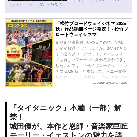
「タイタニック」© Pamela Raith
り。"
「タイタニック」ⒸPamela Raith
「松竹ブロードウェイシネマ 2025 秋」
ポスター
写真クレジット：ⒸTristram Kenton
「松竹ブロードウェイシネマ 2025
ⒸCarol...
秋」作品詳細ページ発表！ - 松竹ブ
ロードウェイシネマ
まだまだ残暑厳しい今日この頃、皆様、
いかがお過ごしでしょうか。おかげさま
で「松竹ブロードウェイシネマ」シリー
ズも新しいフェーズへ変わる事ができま
した。本年は、「松竹ブロードウェイシ
ネマ 2025 秋」と改名して、トニー賞受
賞の大ヒット３作品を、下記のとおり皆
broadwaycinema.jp
様へシーズン公開にてお届けする予定で
す。遂に「タイタニック」も作品詳細ペ
ージを解禁いたしました！改めて、３作
品のページをお送りいたします。どうぞ
『タイタニック』本編（一部）解
よろしくお願いいたします。
禁！
城田優が、本作と恩師・音楽家巨匠
モーリー・イェストンの魅力を語