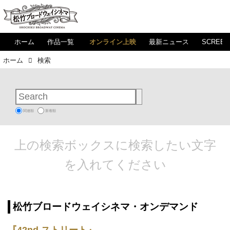
ホーム
作品一覧
オンライン上映
最新ニュース
SCREE
ホーム
検索
関連順
新着順
上の検索ボックスに検索したい文字
を入れてください
松竹ブロードウェイシネマ・オンデマンド
『42nd ストリート』