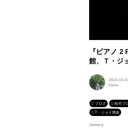
『ピアノ 2 
館、Ｔ・ジ
2024-04-0
Hana
ブログ
松竹ブ
T・ジョイ博多