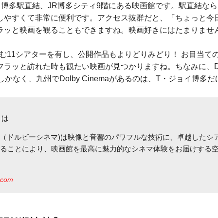
、博多駅直結、JR博多シティ9階にある映画館です。駅直結な
しやすくて非常に便利です。アクセス抜群だと、「ちょっと今
ラッと映画を観ることもできますね。映画好きにはたまりませ
emaを含む11シアターを有し、公開作品もよりどりみどり！ お目当
ラッと訪れた時も観たい映画が見つかりますね。ちなみに、Dolby
かなく、九州でDolby Cinemaがあるのは、T・ジョイ博多だ
aとは
nema®︎（ドルビーシネマ)は映像と音響のパワフルな技術に、卓越した
れることにより、映画館を最高に魅力的なシネマ体験をお届けする
.com