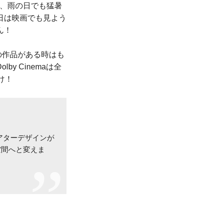
ら、雨の日でも猛暑
日は映画でも見よう
ん！
ての作品がある時はも
 Cinemaは全
け！
シアターデザインが
空間へと変えま