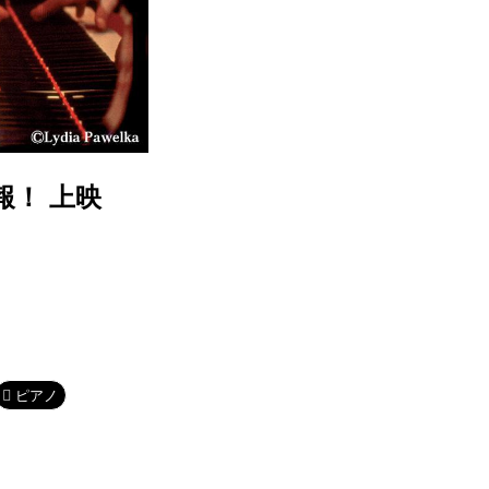
情報！ 上映
ピアノ