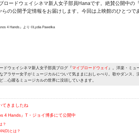
ブロードウェイシネマ新人女子部員Hanaです。絶賛公開中の
からの公開予定情報をお届けします。今回は上映館のひとつで
 4 Hands』より ©Lydia Pawelka
ードウェイシネマ新人女子部員ブログ『
マイブロードウェイ
』。洋楽・ミュ
なアラサー女子がミュージカルについて気ままにおしゃべり。歌やダンス、
ど…心躍るミュージカルの世界に没頭していきます。
いてきましたね
nos 4 Hands』T・ジョイ博多にて公開中
は？
TAN(D)とは？