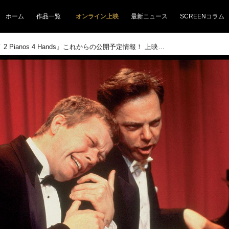
ホーム
作品一覧
オンライン上映
最新ニュース
SCREENコラム
『ピアノ 2 Pianos 4 Hands』これからの公開予定情報！ 上映館、Ｔ・ジョイ博多を紹介！