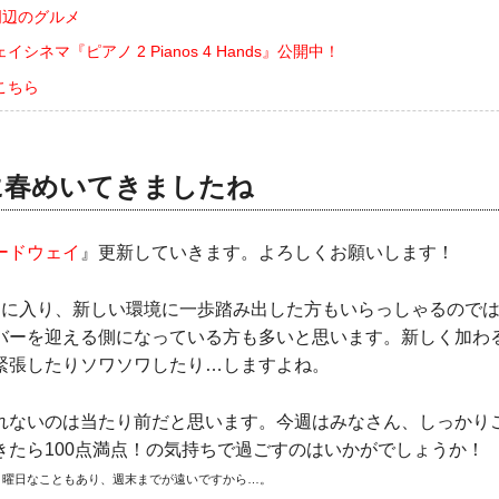
周辺のグルメ
シネマ『ピアノ 2 Pianos 4 Hands』公開中！
こちら
に春めいてきましたね
ードウェイ
』更新していきます。よろしくお願いします！
月に入り、新しい環境に一歩踏み出した方もいらっしゃるので
バーを迎える側になっている方も多いと思います。新しく加わ
緊張したりソワソワしたり…しますよね。
れないのは当たり前だと思います。今週はみなさん、しっかり
きたら100点満点！の気持ちで過ごすのはいかがでしょうか！
月曜日なこともあり、週末までが遠いですから…。