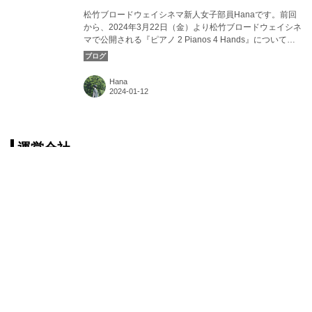
松竹ブロードウェイシネマ新人女子部員Hanaです。前回
から、2024年3月22日（金）より松竹ブロードウェイシネ
マで公開される『ピアノ 2 Pianos 4 Hands』についてブ
ログを更新しています！ 今回はピアノという楽器がい
つ、どこで誕生したのか？ についてお話ししていきま
す。カバー画像：『ピアノ 2 Pianos 4 Hands』より
Hana
©Lydia Pawelka
運営会社
2024年は『ピアノ 2 Pianos 4 Hands』か
ら！ 日本のピアノの歴史、はじまりはい