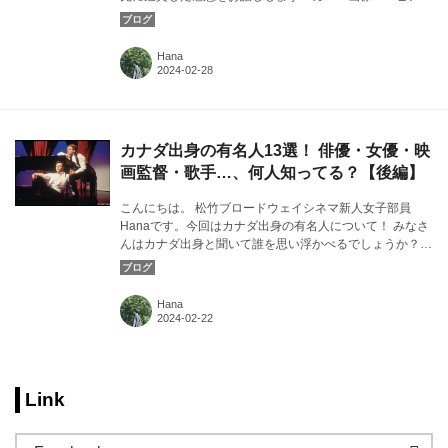
2 Pianos 4 Hands』より ©Lydia Pawelka
Hana
カナダ出身の有名人13選！ 俳優・女優・映
画監督・歌手…、何人知ってる？【後編】
こんにちは。 松竹ブロードウェイシネマ新人女子部員
Hanaです。今回はカナダ出身の有名人について！ みなさ
んはカナダ出身と聞いて誰を思い浮かべるでしょうか？
カバー画像：『ピアノ 2 Pianos 4 Hands』より©Lydia
Pawelka
Hana
Link