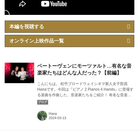
本編を視聴する
オンライン上映作品一覧
ベートーヴェンにモーツァルト…有名な音
楽家たちはどんな人だった？【前編】
こんにちは。 松竹ブロードウェイシネマ新人女子部員
Hanaです。今回は『ピアノ 2 Pianos 4 Hands』に登場す
る楽曲を作曲した、音楽家たちをご紹介！ 有名な音楽家
たちの性格が垣間見えるエピソードはどれも面白いものば
かりでした。カバー画像：『ピアノ 2 Pianos 4 Hands』
より ©Rick O'Brien
Hana