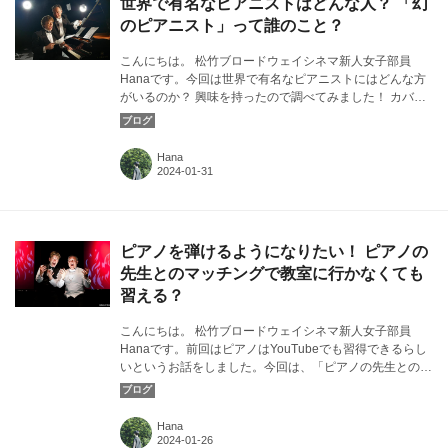
世界で有名なピアニストはどんな人？ 「幻
のピアニスト」って誰のこと？
こんにちは。 松竹ブロードウェイシネマ新人女子部員
Hanaです。今回は世界で有名なピアニストにはどんな方
がいるのか？ 興味を持ったので調べてみました！ カバー
画像：『ピアノ 2 Pianos 4 Hands』より©2 Pianos 4
Hands
Hana
ピアノを弾けるようになりたい！ ピアノの
先生とのマッチングで教室に行かなくても
習える？
こんにちは。 松竹ブロードウェイシネマ新人女子部員
Hanaです。前回はピアノはYouTubeでも習得できるらし
いというお話をしました。今回は、「ピアノの先生とのマ
ッチングサービス」の存在や「音楽の家庭教師」があるこ
とを耳にしたので、そのお話をしていきます。カバー画
像：『ピアノ 2 Pianos 4 Hands』より©Rick O'Brien
Hana