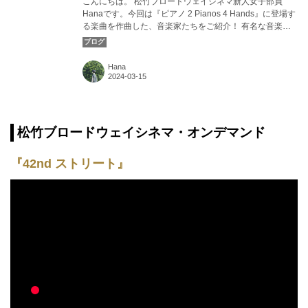
こんにちは。 松竹ブロードウェイシネマ新人女子部員
Hanaです。今回は『ピアノ 2 Pianos 4 Hands』に登場す
る楽曲を作曲した、音楽家たちをご紹介！ 有名な音楽家
たちの性格が垣間見えるエピソードはどれも面白いものば
かりでした。 カバー画像：『ピアノ 2 Pianos 4 Hands』
より ©Lydia Pawelka 松竹ブロードウェイシネマ新人女子
Hana
部員ブログ『マイブロードウェイ』。洋楽・ミュージカル
映画好きなアラサー女子がミュージカルについて気ままに
おしゃべり。歌やダンス、演技や衣装などなど…心躍るミ
ュージカルの世界に没頭していきます。 『ピアノ 2
Pianos 4 Ha...
松竹ブロードウェイシネマ・オンデマンド
『42nd ストリート』