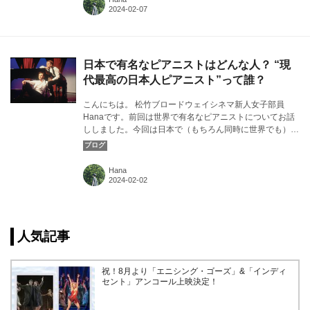
日本で有名なピアニストはどんな人？ “現
代最高の日本人ピアニスト”って誰？
こんにちは。 松竹ブロードウェイシネマ新人女子部員
Hanaです。前回は世界で有名なピアニストについてお話
ししました。今回は日本で（もちろん同時に世界でも）有
名なピアニストについてお話しします。カバー画像：『ピ
アノ 2 Pianos 4 Hands』より©Lydia Pawelka
Hana
人気記事
祝！8月より「エニシング・ゴーズ」&「インディ
セント」アンコール上映決定！