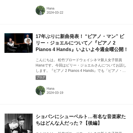
めてどんな曲なのかおしゃべりしていきます！ カバー画
像：『ピアノ 2 Pianos 4 Hands』より ©Rick O'Brien 松
Hana
竹ブロードウェイシネマ新人女子部員ブログ『マイブロー
ドウェイ』。洋楽・ミュージカル映画好きなアラサー女子
がミュージカルについて気ままにおしゃべり。歌やダン
ス、演技や衣装などなど…心躍るミュージカルの世界に没
頭していきます。 『ピアノ 2...
17年ぶりに新曲発表！ “ピアノ・マン” ビ
リー・ジョエルについて／『ピアノ 2
Pianos 4 Hands』いよいよ今週金曜公開！
こんにちは。 松竹ブロードウェイシネマ新人女子部員
Hanaです。今回はビリー・ジョエルさんについてお話し
します。『ピアノ 2 Pianos 4 Hands』でも「ピアノ・マ
ン」が演奏されており、ビリー・ジョエルさん自身も“ピ
アノ・マン”と呼ばれますが、どんな魅力のある方なので
しょうか？カバー画像：『ピアノ 2 Pianos 4 Hands』よ
Hana
り ©Rick O'Brien
ショパンにシューベルト…有名な音楽家た
ちはどんな人だった？【後編】