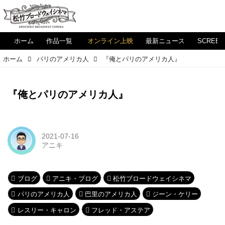
ホーム
作品一覧
オンライン上映
最新ニュース
SCREE
ホーム
パリのアメリカ人
『俺とパリのアメリカ人』
『俺とパリのアメリカ人』
2021-07-16
アニキ
ブログ
アニキ・ブログ
松竹ブロードウェイシネマ
パリのアメリカ人
巴里のアメリカ人
ジーン・ケリー
レスリー・キャロン
フレッド・アステア