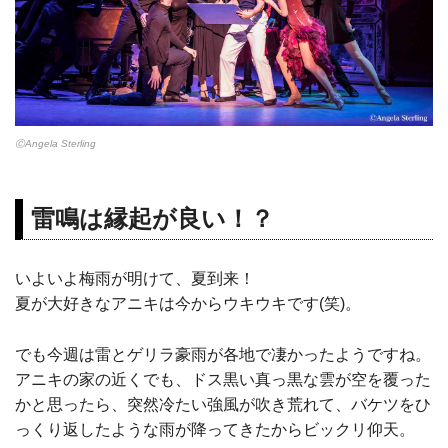
ⒸAngela Sterling
雷鳴は縁起が良い！？
いよいよ梅雨が明けて、夏到来！
夏が大好きなアニキは今からウキウキです(笑)。
でも今週は雷とゲリラ豪雨が各地で凄かったようですね。
アニキの家の近くでも、ドス黒い真っ黒な雲が空を覆った
かと思ったら、突然冷たい強風が吹き荒れて、バケツをひ
っくり返したような雨が降ってきたからビックリ仰天。