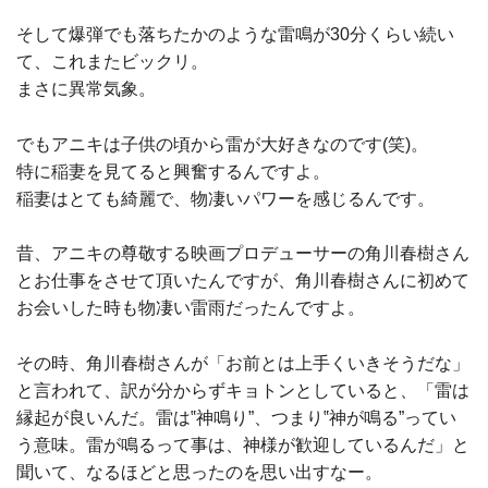
そして爆弾でも落ちたかのような雷鳴が30分くらい続い
て、これまたビックリ。
まさに異常気象。
でもアニキは子供の頃から雷が大好きなのです(笑)。
特に稲妻を見てると興奮するんですよ。
稲妻はとても綺麗で、物凄いパワーを感じるんです。
昔、アニキの尊敬する映画プロデューサーの角川春樹さん
とお仕事をさせて頂いたんですが、角川春樹さんに初めて
お会いした時も物凄い雷雨だったんですよ。
その時、角川春樹さんが「お前とは上手くいきそうだな」
と言われて、訳が分からずキョトンとしていると、「雷は
縁起が良いんだ。雷は‟神鳴り”、つまり‟神が鳴る”ってい
う意味。雷が鳴るって事は、神様が歓迎しているんだ」と
聞いて、なるほどと思ったのを思い出すなー。