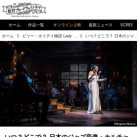
ホーム
作品一覧
オンライン上映
最新ニュース
SCREE
ホーム
ビリー・ホリデイ物語 Lady Day at Emerson's Bar & Grill
いつ？どこで？ 日本のジャズ音楽・カルチャ