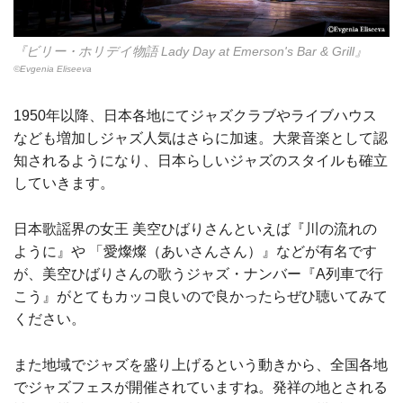
『ビリー・ホリデイ物語 Lady Day at Emerson's Bar & Grill』
©Evgenia Eliseeva
1950年以降、日本各地にてジャズクラブやライブハウス
なども増加しジャズ人気はさらに加速。大衆音楽として認
知されるようになり、日本らしいジャズのスタイルも確立
していきます。
日本歌謡界の女王 美空ひばりさんといえば『川の流れの
ように』や 「愛燦燦（あいさんさん）』などが有名です
が、美空ひばりさんの歌うジャズ・ナンバー『A列車で行
こう』がとてもカッコ良いので良かったらぜひ聴いてみて
ください。
また地域でジャズを盛り上げるという動きから、全国各地
でジャズフェスが開催されていますね。発祥の地とされる