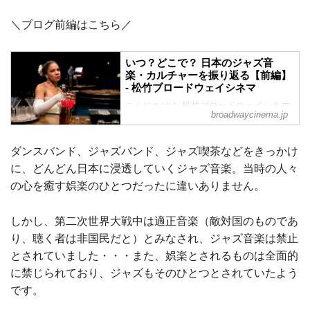
＼ブログ前編はこちら／
いつ？どこで？ 日本のジャズ音
楽・カルチャーを振り返る【前編】
- 松竹ブロードウェイシネマ
こんにちは！ 松竹ブロードウェイシネマ
broadwaycinema.jp
新人女子部員のYuriです。ブロードウェイ
ミュージカル初心者の私が、ミュージカ
ルや演劇の素晴らしさについて気ままに
ダンスバンド、ジャズバンド、ジャズ喫茶などをきっかけ
発信！ 今回は、日本のジャズ音楽シーン
に、どんどん日本に浸透していくジャズ音楽。当時の人々
についてお話しします。カバー画像：
『ビリー・ホリデイ物語 Lady Day at
の心を癒す娯楽のひとつだったに違いありません。
Emerson's Bar & Grill』より ©Evgenia
Eliseeva
しかし、第二次世界大戦中は適正音楽（敵対国のものであ
り、聴く者は非国民だと）とみなされ、ジャズ音楽は禁止
とされていました・・・また、娯楽とされるものは全面的
に禁じられており、ジャズもそのひとつとされていたよう
です。