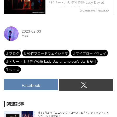
『ビリー・ホリデイ物語 Lady Day at
Emerson's Bar & Grill』より ©Evgenia
broadwaycinema.jp
Eliseeva
2023-02-03
Yuri
ブログ
松竹ブロードウェイシネマ
マイブロードウェイ
ビリー・ホリデイ物語 Lady Day at Emerson's Bar & Grill
ジャズ
Facebook
関連記事
祝！8月より「エニシング・ゴーズ」&「インディセント」ア
ンコール上映決定！