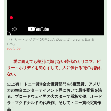
『ビリー・ホリデイ物語 Lady Day at Emerson's Bar &
Grill』
youtu.be
── 愛に飢えても差別に負けない時代のカリスマ、ビ
リー・ホリデイを知らずして、人に伝わる“歌”は語れ
ない。
史上初！ トニー賞®全女優賞部門を6度受賞、アメリ
カの舞台エンターテイメント界において最多受賞を誇
る、ブロードウェイ界の大スターで看板女優、オード
ラ・マクドナルドの代表作、そしてトニー賞®受賞作
品！