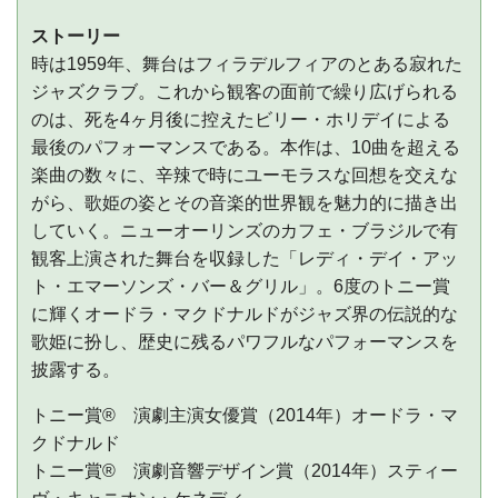
ストーリー
時は1959年、舞台はフィラデルフィアのとある寂れた
ジャズクラブ。これから観客の面前で繰り広げられる
のは、死を4ヶ月後に控えたビリー・ホリデイによる
最後のパフォーマンスである。本作は、10曲を超える
楽曲の数々に、辛辣で時にユーモラスな回想を交えな
がら、歌姫の姿とその音楽的世界観を魅力的に描き出
していく。ニューオーリンズのカフェ・ブラジルで有
観客上演された舞台を収録した「レディ・デイ・アッ
ト・エマーソンズ・バー＆グリル」。6度のトニー賞
に輝くオードラ・マクドナルドがジャズ界の伝説的な
歌姫に扮し、歴史に残るパワフルなパフォーマンスを
披露する。
トニー賞® 演劇主演女優賞（2014年）オードラ・マ
クドナルド
トニー賞® 演劇音響デザイン賞（2014年）スティー