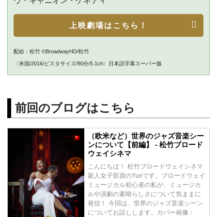
ヴ・キャニオン・ケネディ
上映劇場はこちら！
配給：松竹 ©BroadwayHD/松竹
〈米国/2016/ビスタサイズ/90分/5.1ch〉日本語字幕スーパー版
前回のブログはこちら
（欧米など）世界のジャズ音楽シー
ンについて【前編】 - 松竹ブロード
ウェイシネマ
こんにちは！ 松竹ブロードウェイシネマ
新人女子部員のYuriです。ブロードウェイ
ミュージカル初心者の私が、ミュージカ
ルや演劇の素晴らしさについて気ままに
発信！ 今回は、世界のジャズ音楽シーン
についてお話しします。カバー画像：