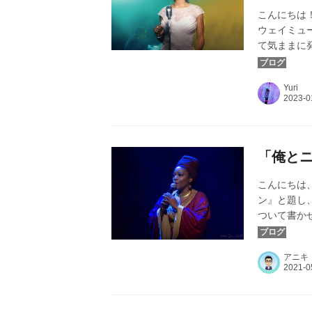
こんにちは！
ウェイミュ
て気ままに
バー画像：『ビリ
©Evgenia El
Yuri
「俺と
こんにちは
ン』と題し
ついて書か
本初公開写真 ©
アニキ