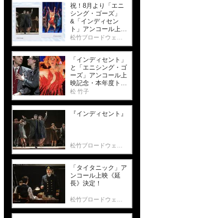
祝！8月より「エニ
シング・ゴーズ」
&「インディセン
ト」アンコール上映
決定！
松竹ブロードウェイシネマ
「インディセント」
と「エニシング・ゴ
ーズ」アンコール上
映記念・本年度トニ
ー賞をご紹介しま
松 竹子
す。
『インディセント』
松竹ブロードウェイシネマ
「タイタニック」ア
ンコール上映《延
長》決定！
松竹ブロードウェイシネマ