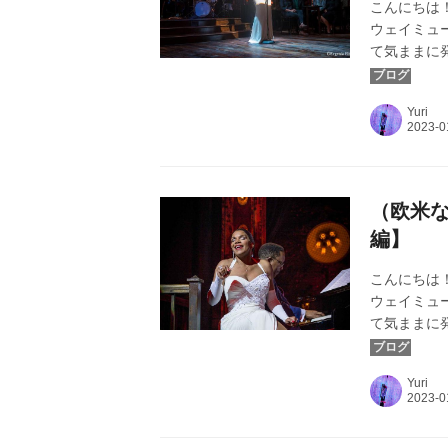
こんにちは！
ウェイミュ
て気ままに
は、ヨーロ
『ビリー・ホリデイ
Yuri
Eliseeva
（欧米
編】
こんにちは！
ウェイミュ
て気ままに
カバー画像：『ビ
り ©Evgenia
Yuri