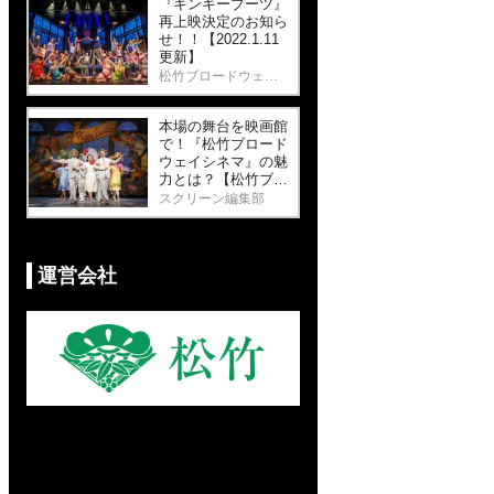
『キンキーブーツ』
再上映決定のお知ら
せ！！【2022.1.11
更新】
松竹ブロードウェイシネマ
本場の舞台を映画館
で！『松竹ブロード
ウェイシネマ』の魅
力とは？【松竹ブロ
ードウェイシネマ
スクリーン編集部
コラムvol.1】
運営会社