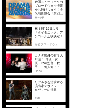
米国ニューヨークの
ブロードウェイ情報
をお届けします！全
米演劇協会「第92回
ドラマリーグ・アワ
松 竹子
ード」と歴史ある劇
場「パレス・シアタ
祝！6月19日より
ー」最新作！
「タイタニック」ア
ンコール上映決定！
松竹ブロードウェイシネマ
カナダ出身の有名人
13選！ 俳優・女
優・映画監督・歌
手…、何人知って
る？【前編】
Hana
リアルさを追求する
演出家デヴィッド・
ルヴォーの世界
Yuri