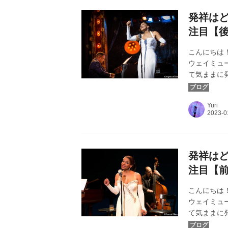
発祥はど
注目【
こんにちは！
ウェイミュ
て気ままに
姿を変えて
『ビリー・ホリデイ
Yuri
Eliseeva
発祥はど
注目【
こんにちは！
ウェイミュ
て気ままに
す。カバー画像：