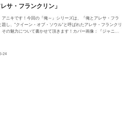
アレサ・フランクリン」
、アニキです！今回の『俺～』シリーズは、『俺とアレサ・フラ
と題し、‟クイーン・オブ・ソウル”と呼ばれたアレサ・フランクリ
、その魅力について書かせて頂きます！カバー画像：『ジャニ
』より ※日本初公開写真 ©Jason Niedle