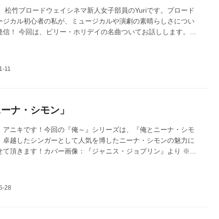
 松竹ブロードウェイシネマ新人女子部員のYuriです。ブロード
ージカル初心者の私が、ミュージカルや演劇の素晴らしさについ
発信！ 今回は、ビリー・ホリデイの名曲ついてお話しします。カ
ー・ホリデイ物語 Lady Day at Emerson's Bar & Grill』より
iseeva
ニーナ・シモン」
、アニキです！今回の『俺～』シリーズは、『俺とニーナ・シモ
、卓越したシンガーとして人気を博したニーナ・シモンの魅力に
せて頂きます！カバー画像：『ジャニス・ジョプリン』より ※日
Jason Niedle