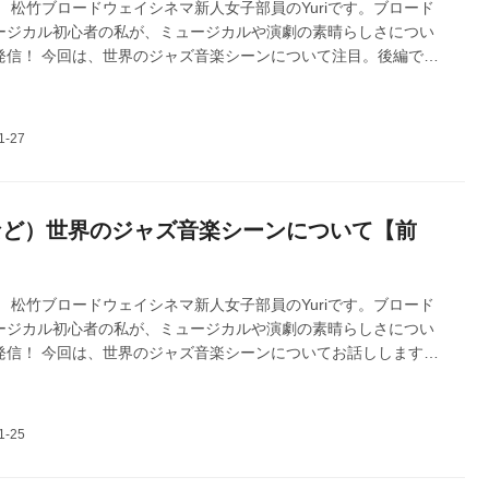
 松竹ブロードウェイシネマ新人女子部員のYuriです。ブロード
ージカル初心者の私が、ミュージカルや演劇の素晴らしさについ
発信！ 今回は、世界のジャズ音楽シーンについて注目。後編で
ッパのジャズトピックスについてお話しします。カバー画像：
物語 Lady Day at Emerson's Bar & Grill』より ©Evgenia
など）世界のジャズ音楽シーンについて【前
 松竹ブロードウェイシネマ新人女子部員のYuriです。ブロード
ージカル初心者の私が、ミュージカルや演劇の素晴らしさについ
発信！ 今回は、世界のジャズ音楽シーンについてお話しします。
リー・ホリデイ物語 Lady Day at Emerson's Bar & Grill』よ
 Eliseeva