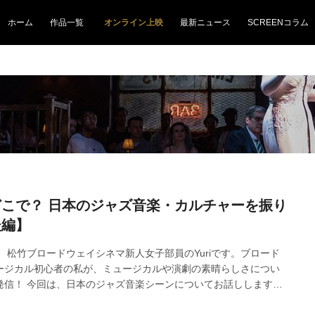
ホーム
作品一覧
オンライン上映
最新ニュース
SCREENコラム
こで？ 日本のジャズ音楽・カルチャーを振り
後編】
 松竹ブロードウェイシネマ新人女子部員のYuriです。ブロード
ージカル初心者の私が、ミュージカルや演劇の素晴らしさについ
発信！ 今回は、日本のジャズ音楽シーンについてお話しします。
リー・ホリデイ物語 Lady Day at Emerson's Bar & Grill』よ
 Eliseeva