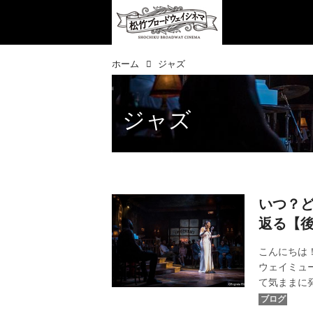
ホーム
ジャズ
ジャズ
いつ？ど
返る【
こんにちは！
ウェイミュ
て気ままに
カバー画像：『ビ
り ©Evgenia