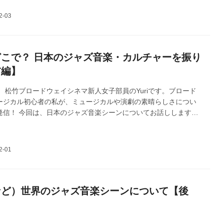
こで？ 日本のジャズ音楽・カルチャーを振り
前編】
 松竹ブロードウェイシネマ新人女子部員のYuriです。ブロード
ージカル初心者の私が、ミュージカルや演劇の素晴らしさについ
発信！ 今回は、日本のジャズ音楽シーンについてお話しします。
リー・ホリデイ物語 Lady Day at Emerson's Bar & Grill』よ
 Eliseeva
など）世界のジャズ音楽シーンについて【後