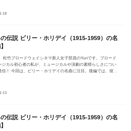
Evgenia Eliseeva
の伝説 ビリー・ホリデイ（1915-1959）の名
編】
 松竹ブロードウェイシネマ新人女子部員のYuriです。ブロード
ージカル初心者の私が、ミュージカルや演劇の素晴らしさについ
発信！ 今回は、ビリー・ホリデイの名曲に注目。後編では、彼女
たアーティストについてお話しします。カバー画像：『ビリー・
y Day at Emerson's Bar & Grill』より ©Evgenia Eliseeva
の伝説 ビリー・ホリデイ（1915-1959）の名
編】