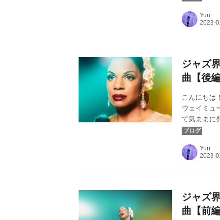
Grill』より ©
Yuri
ジャズ界
曲【後
こんにちは！
ウェイミュ
て気ままに
に影響され
ホリデイ物語 Lad
Yuri
ジャズ界
曲【前