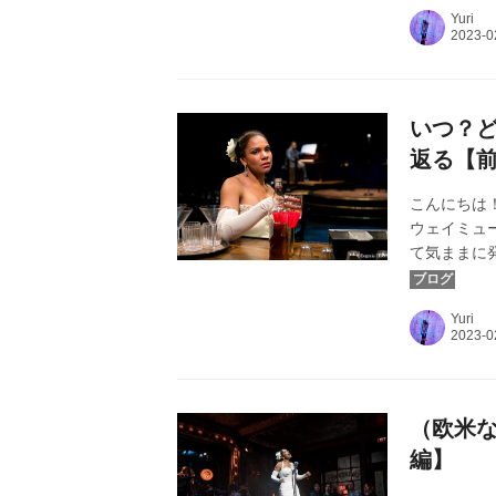
Yuri
いつ？ど
返る【
こんにちは！
ウェイミュ
て気ままに
カバー画像：『ビ
り ©Evgenia
Yuri
（欧米
編】