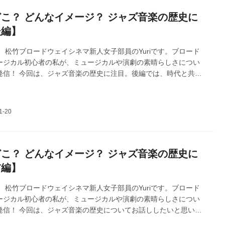
こ？ どんなイメージ？ ジャズ音楽の歴史に
後編】
 松竹ブロードウェイシネマ新人女子部員のYuriです。ブロード
ージカル初心者の私が、ミュージカルや演劇の素晴らしさについ
発信！ 今回は、ジャズ音楽の歴史に注目。後編では、時代と共に
いったジャズ音楽の種類についてお話しします。カバー画像：
物語 Lady Day at Emerson's Bar & Grill』より ©Evgenia
こ？ どんなイメージ？ ジャズ音楽の歴史に
前編】
 松竹ブロードウェイシネマ新人女子部員のYuriです。ブロード
ージカル初心者の私が、ミュージカルや演劇の素晴らしさについ
発信！ 今回は、ジャズ音楽の歴史についてお話ししたいと思いま
『ビリー・ホリデイ物語 Lady Day at Emerson's Bar &