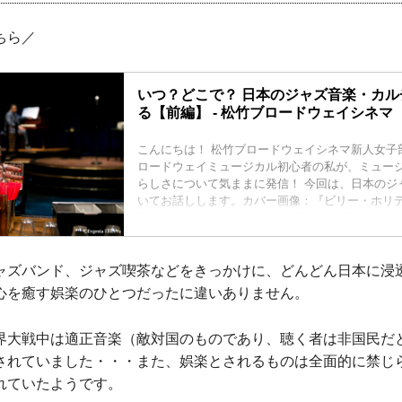
ちら／
いつ？どこで？ 日本のジャズ音楽・カ
る【前編】 - 松竹ブロードウェイシネマ
こんにちは！ 松竹ブロードウェイシネマ新人女子部
ロードウェイミュージカル初心者の私が、ミュー
らしさについて気ままに発信！ 今回は、日本のジ
いてお話しします。カバー画像：『ビリー・ホリデイ物語 
Emerson's Bar & Grill』より ©Evgenia Eliseeva
ャズバンド、ジャズ喫茶などをきっかけに、どんどん日本に浸
心を癒す娯楽のひとつだったに違いありません。
界大戦中は適正音楽（敵対国のものであり、聴く者は非国民だ
されていました・・・また、娯楽とされるものは全面的に禁じ
れていたようです。