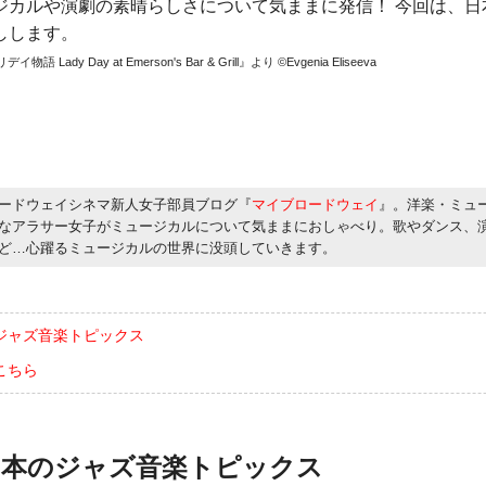
ジカルや演劇の素晴らしさについて気ままに発信！ 今回は、日
しします。
dy Day at Emerson's Bar & Grill』より ©Evgenia Eliseeva
ードウェイシネマ新人女子部員ブログ『
マイブロードウェイ
』。洋楽・ミュ
なアラサー女子がミュージカルについて気ままにおしゃべり。歌やダンス、
ど…心躍るミュージカルの世界に没頭していきます。
ジャズ音楽トピックス
こちら
日本のジャズ音楽トピックス