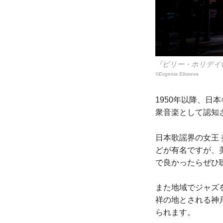
『ビリー・ホリデイ物語 Lad
©Evgenia Eliseeva
1950年以降、
衆音楽として認知
日本歌謡界の女王
どが有名ですが、
で良かったらぜひ
また地域でジャズ
祥の地とされる神
られます。