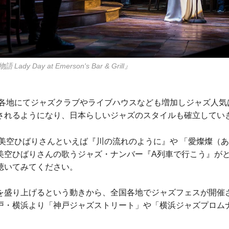
y Day at Emerson's Bar & Grill』
日本各地にてジャズクラブやライブハウスなども増加しジャズ人
されるようになり、日本らしいジャズのスタイルも確立してい
 美空ひばりさんといえば『川の流れのように』や 「愛燦燦（
美空ひばりさんの歌うジャズ・ナンバー『A列車で行こう』が
聴いてみてください。
を盛り上げるという動きから、全国各地でジャズフェスが開催
戸・横浜より「神戸ジャズストリート」や「横浜ジャズプロム