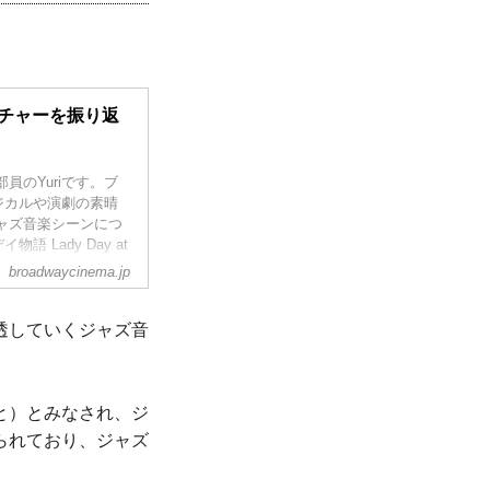
ルチャーを振り返
員のYuriです。ブ
ジカルや演劇の素晴
ャズ音楽シーンにつ
Lady Day at
broadwaycinema.jp
透していくジャズ音
と）とみなされ、ジ
られており、ジャズ