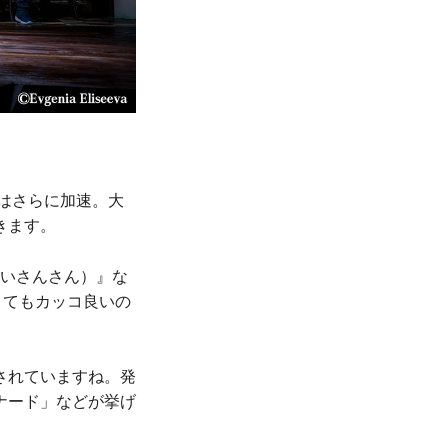
気はさらに加速。大
きます。
あいさんさん）』な
とてもカッコ良いの
されていますね。発
ナード」などが挙げ