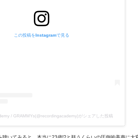
この投稿をInstagramで見る
cademy / GRAMMYs(@recordingacademy)がシェアした投稿
を聴いてみると、本当に23歳!?と疑うくらいの圧倒的美声に大