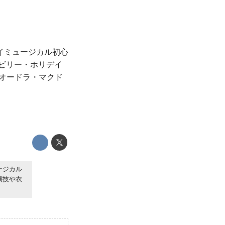
ェイミュージカル初心
ビリー・ホリデイ
を演じたオードラ・マクド
ージカル
演技や衣