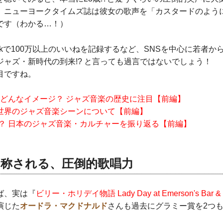
、ニューヨークタイムズ誌は彼女の歌声を「カスタードのよう
です（わかる…！）
Tokで100万以上のいいねを記録するなど、SNSを中心に若者
ジャズ・新時代の到来!? と言っても過言ではないでしょう！
目ですね。
 どんなイメージ？ ジャズ音楽の歴史に注目【前編】
世界のジャズ音楽シーンについて【前編】
で？ 日本のジャズ音楽・カルチャーを振り返る【前編】
と称される、圧倒的歌唱力
ば、実は『
ビリー・ホリデイ物語 Lady Day at Emerson's Bar & G
演じた
オードラ・マクドナルド
さんも過去にグラミー賞を2つ