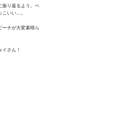
に振り返るよう。ベ
っこいい…。
ピーチが大変素晴ら
ョイさん！