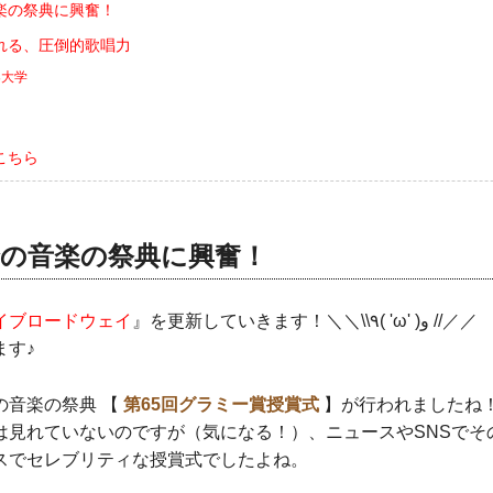
楽の祭典に興奮！
れる、圧倒的歌唱力
楽大学
こちら
峰の音楽の祭典に興奮！
イブロードウェイ
』を更新していきます！＼＼\\٩( 'ω' )و //／／
ます♪
の音楽の祭典 【
第65回グラミー賞授賞式
】が行われましたね
は見れていないのですが（気になる！）、ニュースやSNSでそ
スでセレブリティな授賞式でしたよね。