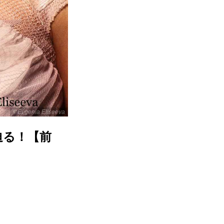
©Evgenia Eliseeva
迫る！【前