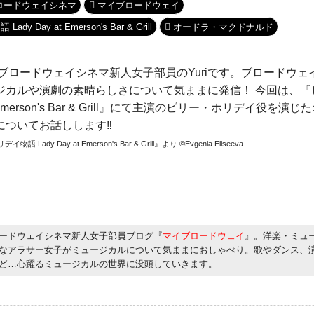
ロードウェイシネマ
マイブロードウェイ
 Day at Emerson's Bar & Grill
オードラ・マクドナルド
ブロードウェイシネマ新人女子部員のYuriです。ブロードウ
ジカルや演劇の素晴らしさについて気ままに発信！ 今回は、『
at Emerson's Bar & Grill』にて主演のビリー・ホリデイ役
ついてお話しします‼︎
dy Day at Emerson's Bar & Grill』より ©Evgenia Eliseeva
ードウェイシネマ新人女子部員ブログ『
マイブロードウェイ
』。洋楽・ミュ
なアラサー女子がミュージカルについて気ままにおしゃべり。歌やダンス、
ど…心躍るミュージカルの世界に没頭していきます。