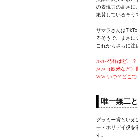
の表現力の高さに
絶賛しているそう
サマラさんはTik
るそうで、まさに
これからさらに注
≫≫ 発祥はどこ？
≫≫（欧米など）
≫≫ いつ？どこ
唯一無二
グラミー賞といえ
ー・ホリデイ役を
す。