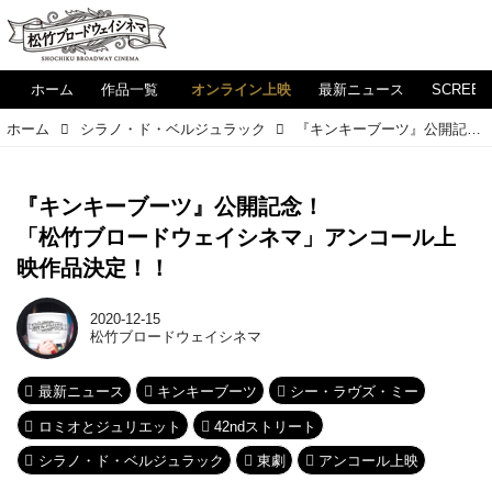
ホーム
作品一覧
オンライン上映
最新ニュース
SCREE
ホーム
シラノ・ド・ベルジュラック
『キンキーブーツ』公開記念！ 「松竹ブロードウェイシネマ」アンコール上映作品決定！！
『キンキーブーツ』公開記念！
「松竹ブロードウェイシネマ」アンコール上
映作品決定！！
2020-12-15
松竹ブロードウェイシネマ
最新ニュース
キンキーブーツ
シー・ラヴズ・ミー
ロミオとジュリエット
42ndストリート
シラノ・ド・ベルジュラック
東劇
アンコール上映