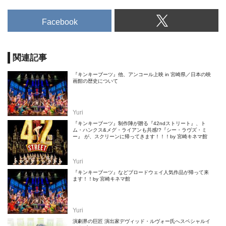
Facebook
関連記事
『キンキーブーツ』他、アンコール上映 in 宮崎県／日本の映
画館の歴史について
Yuri
『キンキーブーツ』制作陣が贈る『42ndストリート』、ト
ム・ハンクス&メグ・ライアンも共感!?『シー・ラヴズ・ミ
ー』 が、スクリーンに帰ってきます！！！by 宮崎キネマ館
Yuri
『キンキーブーツ』などブロードウェイ人気作品が帰って来
ます！！by 宮崎キネマ館
Yuri
演劇界の巨匠 演出家デヴィッド・ルヴォー氏へスペシャルイ