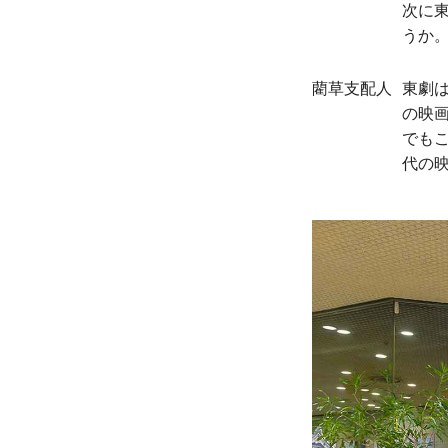
次に
うか
藺草支配人
東劇
の映
でも
代の