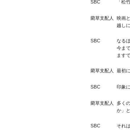
SBC
「松
藺草支配人
映画
越し
SBC
なる
今ま
ます
藺草支配人
最初
SBC
印象
藺草支配人
多く
か」
SBC
それ