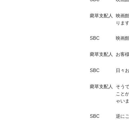
藺草支配人
映画
りま
SBC
映画
藺草支配人
お客
SBC
日々
藺草支配人
そう
こと
ゃい
SBC
逆に