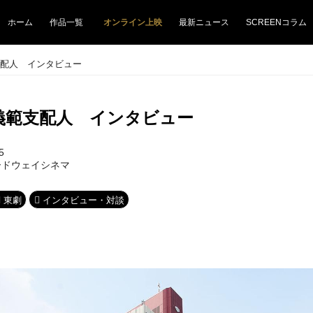
ホーム
作品一覧
オンライン上映
最新ニュース
SCREENコラム
支配人 インタビュー
義範支配人 インタビュー
5
ードウェイシネマ
東劇
インタビュー・対談