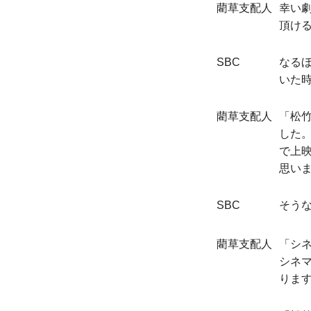
藺草支配人
幸い
頂け
SBC
なる
いた
藺草支配人
「松
した
で上
思い
SBC
そう
藺草支配人
「シ
シネ
りま