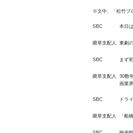
※文中、「松竹ブ
SBC
本日
藺草支配人
東劇
SBC
まず
藺草支配人
30
画業
SBC
ドラ
藺草支配人
「船
SBC
映画