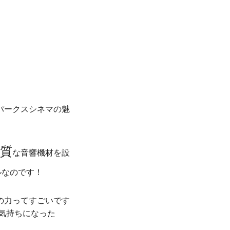
パークスシネマの魅
質
な音響機材を設
ルなのです！
の力ってすごいです
気持ちになった