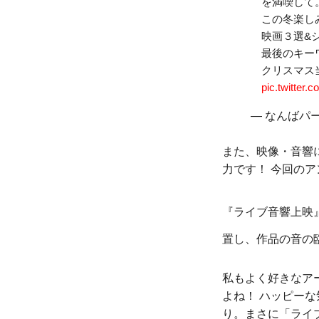
を満喫して
この冬楽し
映画３選&
最後のキー
クリスマス
pic.twitte
— なんばパークス
また、映像・音響
力です！ 今回の
『ライブ音響上映
置し、作品の音の
私もよく好きなア
よね！ ハッピー
り。まさに「ライ