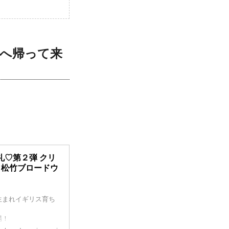
へ帰って来
礼♡第２弾 クリ
 松竹ブロードウ
生まれイギリス育ち
場！