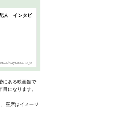
配人 インタビ
broadwaycinema.jp
階にある映画館で
5年目になります。
え、座席はイメージ