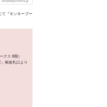
broadwaycinema.jp
家本元”版が遂に日本
ューヨーク・ブロー
にて『キンキーブー
・ローパーの作詞作
機材を用いたライブ
ークス 8階）
駅」南改札口より