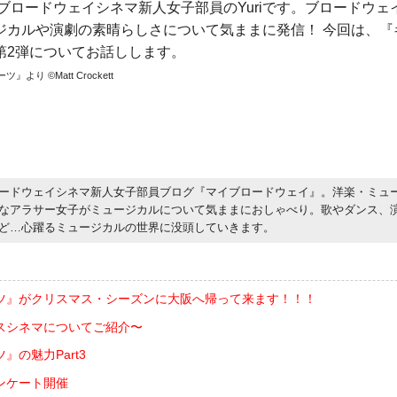
ブロードウェイシネマ新人女子部員のYuriです。ブロードウ
ジカルや演劇の素晴らしさについて気ままに発信！ 今回は、『
第2弾についてお話しします。
り ©Matt Crockett
ードウェイシネマ新人女子部員ブログ『マイブロードウェイ』。洋楽・ミュ
なアラサー女子がミュージカルについて気ままにおしゃべり。歌やダンス、
ど…心躍るミュージカルの世界に没頭していきます。
ツ』がクリスマス・シーズンに大阪へ帰って来ます！！！
スシネマについてご紹介〜
』の魅力Part3
ンケート開催