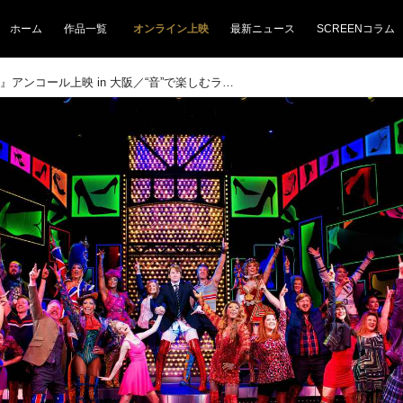
ホーム
作品一覧
オンライン上映
最新ニュース
SCREENコラム
『キンキーブーツ』アンコール上映 in 大阪／“音”で楽しむライブ音響上映とは!?