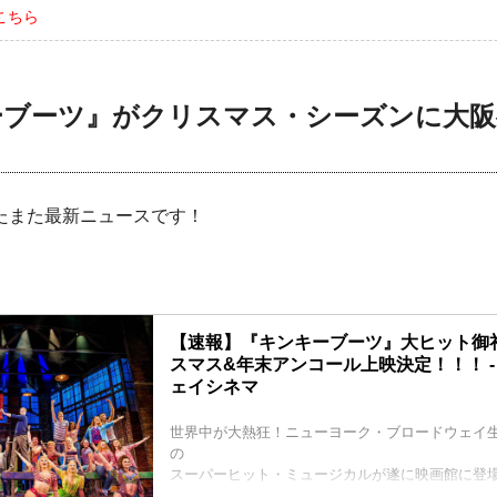
こちら
ーブーツ』がクリスマス・シーズンに大阪
！
たまた最新ニュースです！
【速報】『キンキーブーツ』大ヒット御
スマス&年末アンコール上映決定！！！ -
ェイシネマ
世界中が大熱狂！ニューヨーク・ブロードウェイ
の
スーパーヒット・ミュージカルが遂に映画館に登
”みんなと同じより、自分の個性で生きてみる。”