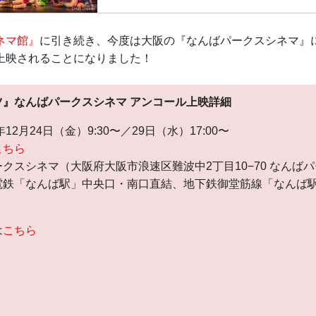
トニー賞®受賞作品大ヒット・ミュージカル、“本
上陸！
実話を元にした映画『キンキーブーツ』から、ニ
ネマ館』
に引き続き、今度は大阪の『なんばパークスシネマ』
ドウェイ界の明星、
上映されることになりました！
ハーヴェイ・ファイアスタインの脚本とシンディ
曲による、
記録破りのミュージカルが誕生！
ツ』なんばパークスシネマ アンコール上映詳細
大阪・なんばパークスシネマにて、高品質な音響
音響で...
12月24日（金）9:30〜／29日（水）17:00〜
こちら
クスシネマ（大阪府大阪市浪速区難波中2丁目10−70 なんばパ
電鉄「なんば駅」中央口・南口直結、地下鉄御堂筋線「なんば
は
こちら