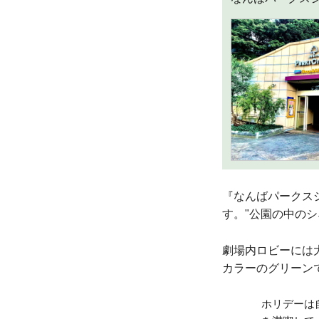
『なんばパークス
す。"公園の中のシ
劇場内ロビーには大
カラーのグリーンで
ホリデーは自