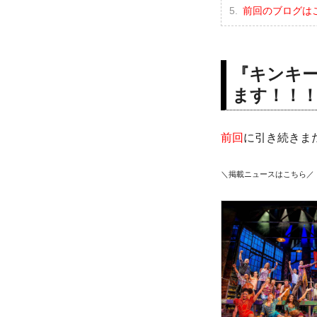
前回のブログは
『キンキ
ます！！
前回
に引き続きま
＼掲載ニュースはこちら／