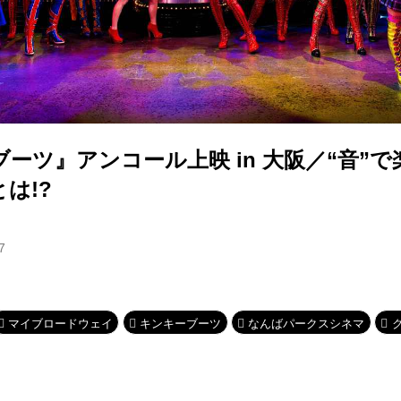
ーツ』アンコール上映 in 大阪／“音”
は!?
7
マイブロードウェイ
キンキーブーツ
なんばパークスシネマ