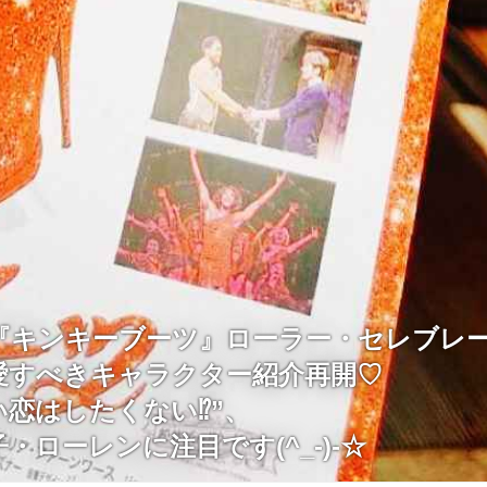
『キンキーブーツ』ローラー・セレブレ
愛すべきキャラクター紹介再開♡
い恋はしたくない⁉”、
・ローレンに注目です(^_-)-☆