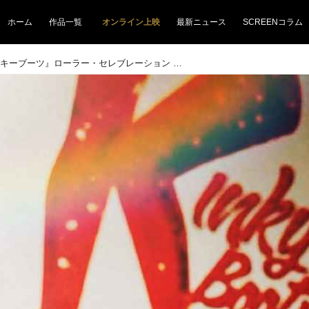
ホーム
作品一覧
オンライン上映
最新ニュース
SCREENコラム
一夜限りの『キンキーブーツ』ローラー・セレブレーション 開催記念☆愛すべきキャラクター紹介再開♡ “もう つらい恋はしたくない⁉”、 恋愛苦手女子・ローレンに注目です(^_-)-☆