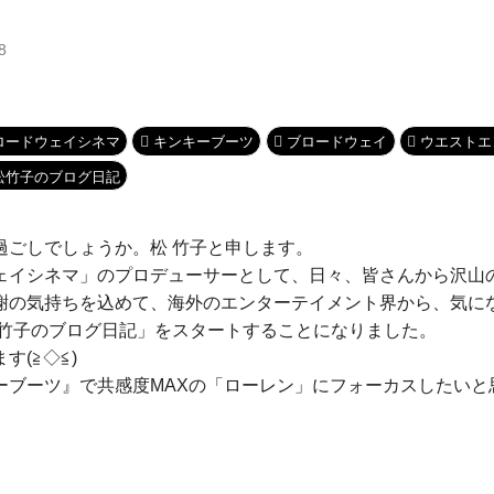
8
ロードウェイシネマ
キンキーブーツ
ブロードウェイ
ウエストエ
松竹子のブログ日記
過ごしでしょうか。松 竹子と申します。
ェイシネマ」のプロデューサーとして、日々、皆さんから沢山
謝の気持ちを込めて、海外のエンターテイメント界から、気に
 竹子のブログ日記」をスタートすることになりました。
す(≧◇≦)
ブーツ』で共感度MAXの「ローレン」にフォーカスしたいと思い