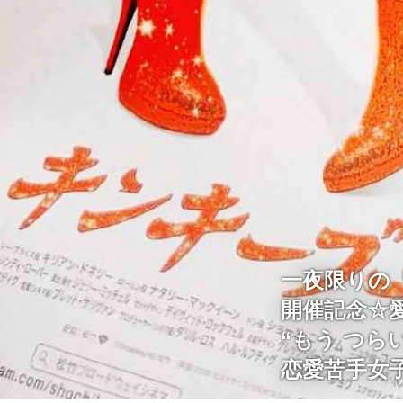
一夜限りの
開催記念☆
“もう つら
恋愛苦手女子