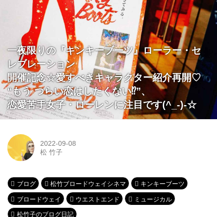
一夜限りの『キンキーブーツ』ローラー・セ
レブレーション
開催記念☆愛すべきキャラクター紹介再開♡
“もう つらい恋はしたくない⁉”、
恋愛苦手女子・ローレンに注目です(^_-)-☆
2022-09-08
松 竹子
ブログ
松竹ブロードウェイシネマ
キンキーブーツ
ブロードウェイ
ウエストエンド
ミュージカル
松竹子のブログ日記