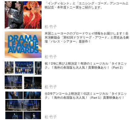
「インディセント」と「エニシング・ゴーズ」アンコール上
映記念・本年度トニー賞をご紹介します。
松 竹子
米国ニューヨークのブロードウェイ情報をお届けします！全
米演劇協会「第92回ドラマリーグ・アワード」と歴史ある劇
場「パレス・シアター」最新作！
松 竹子
祝！2/9に再び上映決定！奇跡のミュージカル「タイタニッ
ク」！海外の各国版も大人気！貴重映像あり！（Part 2）
松 竹子
㊗2/9アンコール上映決定！伝説ミュージカル「タイタニッ
ク」！海外の各国版も大人気！（Part 1）貴重映像あり！
松 竹子