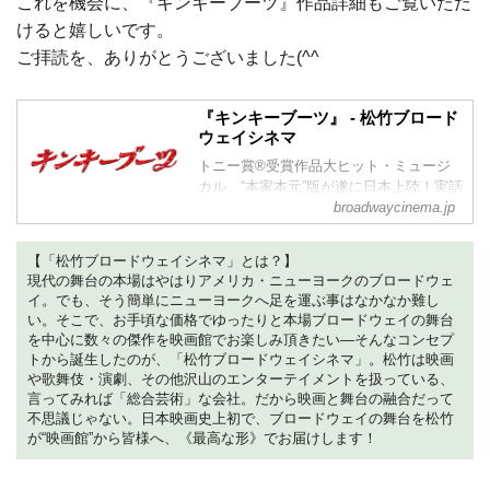
これを機会に、『キンキーブーツ』作品詳細もご覧いただ
けると嬉しいです。
ご拝読を、ありがとうございました(^^ゞ
『キンキーブーツ』 - 松竹ブロード
ウェイシネマ
トニー賞®受賞作品大ヒット・ミュージ
カル、“本家本元”版が遂に日本上陸！実話
broadwaycinema.jp
を元にした映画『キンキーブーツ』か
ら、ニューヨーク・ブロードウェイ界の
明星、ハーヴェイ・ファイアスタインの
【「松竹ブロードウェイシネマ」とは？】
脚本とシンディ・ローパーの作詞作曲に
現代の舞台の本場はやはりアメリカ・ニューヨークのブロードウェ
よる、記録破りのミュージカルが誕生！
イ。でも、そう簡単にニューヨークへ足を運ぶ事はなかなか難し
©Matt Crockett
い。そこで、お手頃な価格でゆったりと本場ブロードウェイの舞台
ストーリー
を中心に数々の傑作を映画館でお楽しみ頂きたい―そんなコンセプ
みんなと同じより、自分の個性で生きて
トから誕生したのが、「松竹ブロードウェイシネマ」。松竹は映画
みる。
や歌舞伎・演劇、その他沢山のエンターテイメントを扱っている、
舞台はイギリスの倒産しそうな靴工場。
言ってみれば「総合芸術」な会社。だから映画と舞台の融合だって
自分の意思に反して、跡継ぎのチャーリ
不思議じゃない。日本映画史上初で、ブロードウェイの舞台を松竹
ーは経営困難に苦しむ。そんな中、チャ
が“映画館”から皆様へ、《最高な形》でお届けします！
ーリーはドラァグクィーンのローラと仲
間たちに...