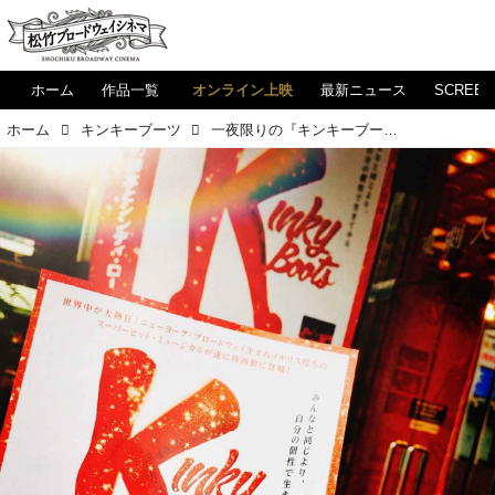
ホーム
作品一覧
オンライン上映
最新ニュース
SCREE
ホーム
キンキーブーツ
一夜限りの『キンキーブーツ』ローラー・セレブレーション 開催記念☆愛すべきキャラクター紹介再開♡ “もう つらい恋はしたくない⁉”、 恋愛苦手女子・ローレンに注目です(^_-)-☆