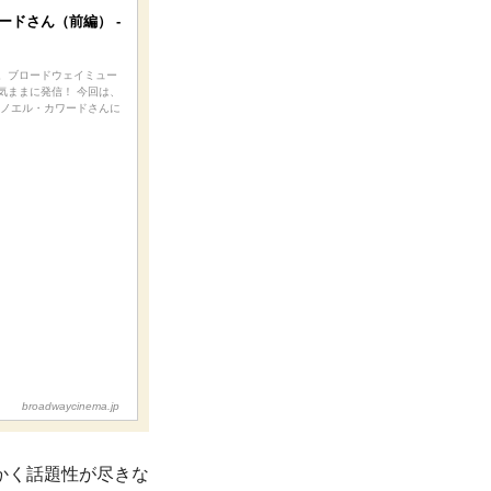
ードさん（前編） -
す。ブロードウェイミュー
気ままに発信！ 今回は、
 ノエル・カワードさんに
broadwaycinema.jp
かく話題性が尽きな