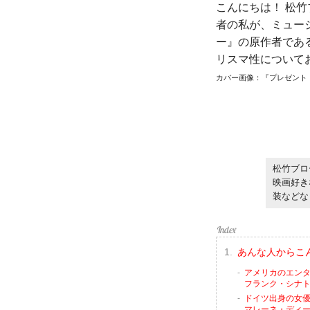
こんにちは！ 松竹
者の私が、ミュー
ー』の原作者であ
リスマ性について
カバー画像：『プレゼント・ラフ
松竹ブロ
映画好き
装などな
あんな人からこ
アメリカのエン
フランク・シナトラ
ドイツ出身の女
マレーネ・ディート