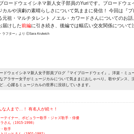
ブロードウェイシネマ新人女子部員のYuriです。ブロードウ
ジカルや演劇の素晴らしさについて気ままに発信！ 今回は『プ
る元祖・マルチタレント ノエル・カワードさんについてのお話
お届けした
前編
に引き続き、後編では幅広い交友関係について
ター』より ⒸSara Krulwich
ードウェイシネマ新人女子部員ブログ『マイブロードウェイ』。洋楽・ミュ
なアラサー女子がミュージカルについて気ままにおしゃべり。歌やダンス、
ど…心躍るミュージカルの世界に没頭していきます。
んな人まで…！ 有名人が続々！
ターテイナー、ポピュラー歌手・ジャズ歌手・俳優
さん（1915-1998）
優・歌手
リッヒさん（1901-1992）