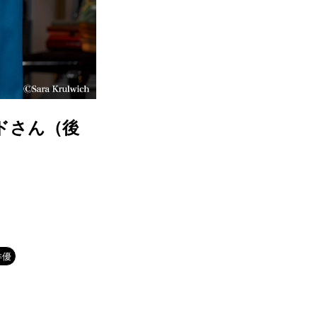
ドさん（後
俳優