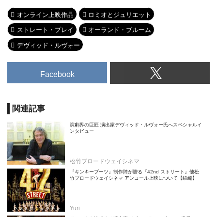
オンライン上映作品
ロミオとジュリエット
ストレート・プレイ
オーランド・ブルーム
デヴィッド・ルヴォー
Facebook
関連記事
演劇界の巨匠 演出家デヴィッド・ルヴォー氏へスペシャルイ
ンタビュー
松竹ブロードウェイシネマ
『キンキーブーツ』制作陣が贈る『42nd ストリート』他松
竹ブロードウェイシネマ アンコール上映について【続編】
Yuri