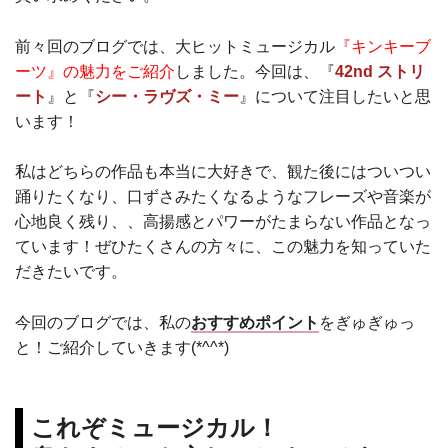
『シー・ラヴズ・ミー』を一挙アンコー
ル上映いたします！
前々回のブログでは、大ヒットミュージカル
『キンキーブ
詳細は下記をご覧ください。
UMK CINEMA Month
ーツ』の魅力をご紹介
しました。今回は、『
42nd ストリ
宮崎キネマ館
ート
』と『
シー・ラヴズ・ミー
』について注目したいと思
宮崎キネマ館は、特定非営利活動（ＮＰ
います！
Ｏ）法人が運営する映画館として、日本
で最初に誕生した映画館です。感動を共
有できる空間を街の文化として継承しま
私はどちらの作品も本当に大好きで、観た後にはついつい
す！今までの「映画館」という枠にとら
踊りたくなり、口ずさみたくなるようなフレーズや音楽が
われない自由かつ安心安全な施設の運営
を目指します。
心地良く残り、、高揚感とパワーがたまらない作品となっ
上映作品のご紹介
ています！ぜひたくさんの方々に、この魅力を知っていた
『キンキーブーツ』
だきたいです。
htt...
今回のブログでは、私の
おすすめポイント
をぎゅぎゅっ
と！ご紹介していきます(*^^*)
これぞミュージカル！