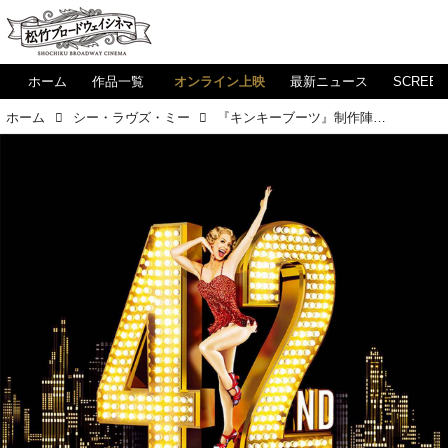
ホーム
作品一覧
オンライン上映
最新ニュース
SCREE
ホーム
シー・ラヴズ・ミー
『キンキーブーツ』制作陣が贈る『42ndストリート』、トム・ハンクス&メグ・ライアンも共感!?『シー・ラヴズ・ミー』 が、スクリーンに帰ってきます！！！by 宮崎キネマ館