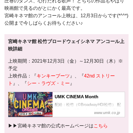
圧巻のダンス、心打たれる歌声！ どちらの作品もやはり
映画館で見るのがとにかく最高です。
宮崎キネマ館のアンコール上映は、12月3日からです(*^^*)
公開まで今しばらくお待ちください♪
宮崎キネマ館 松竹ブロードウェイシネマ アンコール上
映詳細
上映期間：2021年12月3日（金）～12月30日（木）※
予定
上映作品：『
キンキーブーツ
』、『
42nd ストリー
ト
』、『
シー・ラヴズ・ミー
』
UMK CINEMA Month
配給：松竹（©BroadwayHD/松竹） 配
給：松竹（©BroadwayHD/松竹） 配
www.umk.co.jp
給：松竹（©BroadwayHD/松竹） UMK
とキネマ館が厳選した映画を一挙上
▶︎▶︎宮崎キネマ館の公式ホームページは
こちら
映！ 上映期間 2021年1...