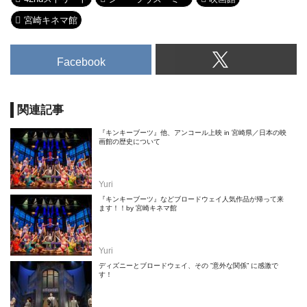
宮崎キネマ館
Facebook
関連記事
『キンキーブーツ』他、アンコール上映 in 宮崎県／日本の映
画館の歴史について
Yuri
『キンキーブーツ』などブロードウェイ人気作品が帰って来
ます！！by 宮崎キネマ館
Yuri
ディズニーとブロードウェイ、その ”意外な関係” に感激で
す！