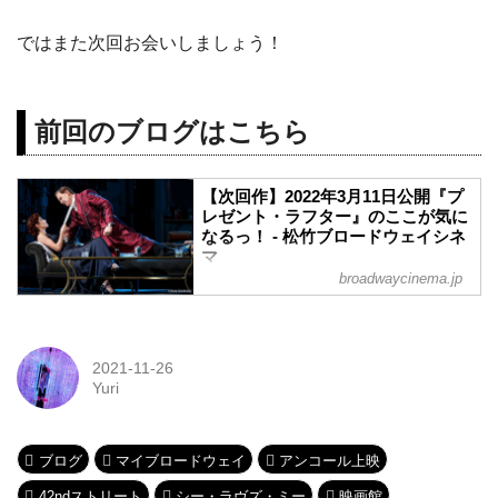
ではまた次回お会いしましょう！
前回のブログはこちら
【次回作】2022年3月11日公開『プ
レゼント・ラフター』のここが気に
なるっ！ - 松竹ブロードウェイシネ
マ
broadwaycinema.jp
こんにちは！ 松竹ブロードウェイシネマ
新人女子部員のYuriです。ブロードウェイ
ミュージカル初心者の私が、ミュージカ
ルや演劇の素晴らしさについて気ままに
2021-11-26
発信！ 今回は、来年2022年3月11日
Yuri
（金）から松竹ブロードウェイシネマに
て限定公開が決定した作品『プレゼン
ト・ラフター』についてお話しします。
カバー画像：『プレゼント・ラフター』
ブログ
マイブロードウェイ
アンコール上映
より ⒸSara Krulwich
42ndストリート
シー・ラヴズ・ミー
映画館