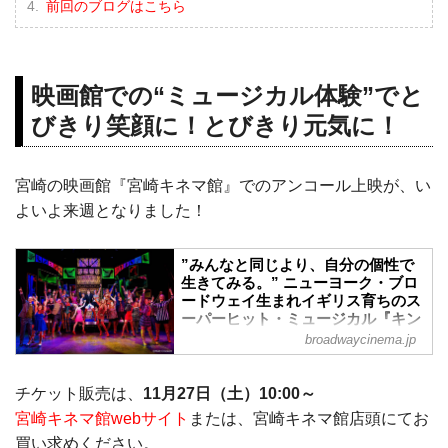
前回のブログはこちら
映画館での“ミュージカル体験”でと
びきり笑顔に！とびきり元気に！
宮崎の映画館『宮崎キネマ館』でのアンコール上映が、い
よいよ来週となりました！
”みんなと同じより、自分の個性で
生きてみる。” ニューヨーク・ブロ
ードウェイ生まれイギリス育ちのス
ーパーヒット・ミュージカル『キン
キーブーツ』他、「松竹ブロードウ
broadwaycinema.jp
ェイシネマ」アンコール上映が決定
いたしました！！！ - 松竹ブロード
ウェイシネマ
チケット販売は、
11月27日（土）10:00～
宮崎キネマ館にて12月03日（金）より、
宮崎キネマ館webサイト
または、宮崎キネマ館店頭にてお
『キンキーブーツ』『42nd ストリート』
買い求めください。