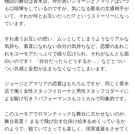
物語の舞台は香水店。仲が悪いジョージとアマリアはいつ
も口喧嘩をしているのですが、気になる匿名の文通相手が
いて、それが何とお互いだった!? というストーリーになっ
ています。
すれ違うお互いの想い、ムッとしてしまうようなリアルな
気持ち、素直になれない自分の気持ちなど、恋愛のあれこ
れをユーモアたっぷりで繰り広げられ、それがなんとも面
白いのです！ 「自分だったらどうするか…」などとつい
つい共感と妄想が止まらなくなってしまいます。
ジョージとアマリアの恋愛はもちろんですが、同じく香水
店で働く女性スタッフイローナと男性スタッフコダーイに
よる駆け引き？パフォーマンスもコミカルで印象的です。
このユーモアでロマンティックな舞台に欠かせないのが、
舞台装置！ まるで飛び出す仕掛け絵本をめくっているか
のようで、観ていてとっても楽しく、現実逃避をさせてく