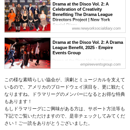
Drama at the Disco Vol. 2: A
Celebration of Creativity
Benefiting The Drama League
Directors Project | New York
Social Diary
www.newyorksocialdiary.com
Drama at the Disco Vol. 2 was a smash
hit! The dazzling event brought high-
Drama at the Disco Vol. 2: A Drama
energy celebration and vital support for
League Benefit, 2025 - Empire
the Drama League Directors Project,
Events Group
featuring a dance party with Broadway
favorites.
Drama at the Disco Vol. 2: A Drama
empireeventsgroup.com
League Benefit delivered an unforgettable
night of celebration and star-studded
performances. The evening began with a
この様な素晴らしい協会が、演劇とミュージカルを支えて
いるので、アメリカのブロードウェイ演目を、更に観たく
なりますね。ドラマリーグのメンバーになるとお得な特典
もあります！
もしドラマリーグにご興味がある方は、サポート方法等も
下記でご覧いただけますので、是非チェックしてみてくだ
さい！ご一読をありがとうございました。