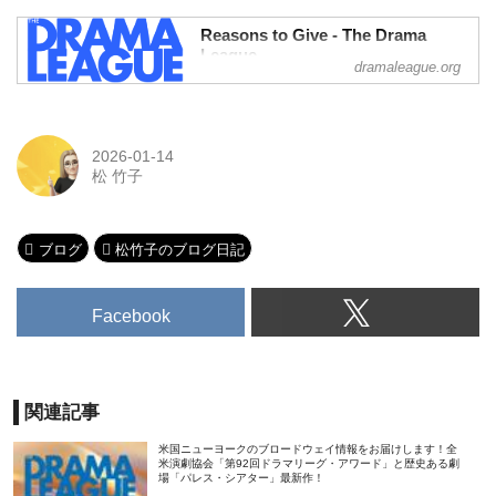
Reasons to Give - The Drama
League
dramaleague.org
Our alumni have brought these award-
winning Broadway shows to life and been
recognized with wins and nominations for
Best Director at the
2026-01-14
松 竹子
ブログ
松竹子のブログ日記
Facebook
関連記事
米国ニューヨークのブロードウェイ情報をお届けします！全
米演劇協会「第92回ドラマリーグ・アワード」と歴史ある劇
場「パレス・シアター」最新作！