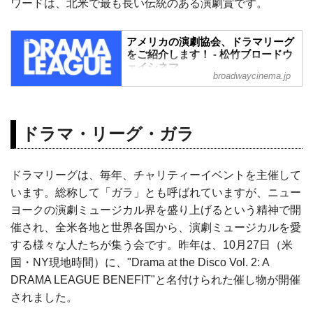
ワードは、北米で最も長い伝統のある演劇賞です。
アメリカの演劇協会、ドラマリーグ
をご紹介します！ - 松竹ブロードウ
ェイシネマ
broadwaycinema.jp
こんにちは！松竹子です。今回の「松竹
子のブログ日記」は、ニューヨーク市に
拠点を置くアメリカの演劇協会、ブロー
ドウェイでもとても有名で人気のある、
ドラマ・リーグ・ガラ
ドラマリーグをご紹介します！
ドラマリーグは、毎年、チャリティーイベントを主催して
います。総称して「ガラ」とも呼ばれていますが、ニュー
ヨークの演劇ミュージカル界を盛り上げるという精神で開
催され、全米各地と世界各国から、演劇ミュージカルを愛
する様々な人たちが集う会です。昨年は、10月27日（米
国・NY現地時間）に、"Drama at the Disco Vol. 2: A
DRAMA LEAGUE BENEFIT"と名付けられた催し物が開催
されました。