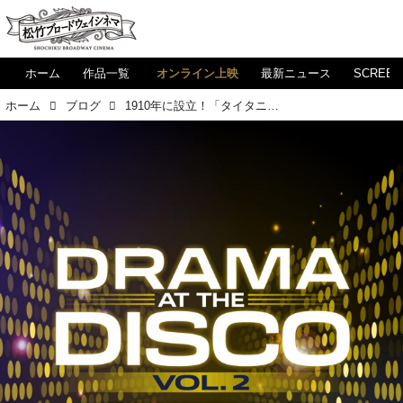
ホーム
作品一覧
オンライン上映
最新ニュース
SCREE
ホーム
ブログ
1910年に設立！「タイタニック」（初演）もノミネートされた全米演劇協会「ドラマリーグ」、その"Drama at the Disco Vol. 2"（ドラマ・リーグ・ガラ）をご紹介します！