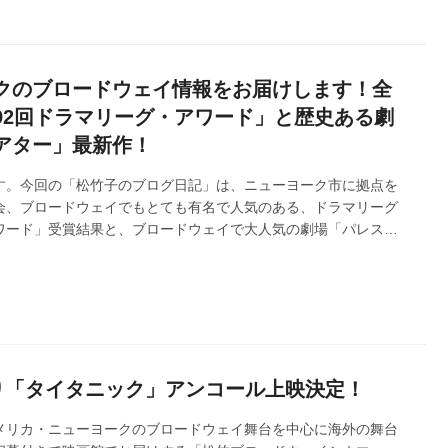
芸術家たちは困難に立ち向かっていく。 イントロダクション その
クのブロードウェイ情報をお届けします！全
92回ドラマリーグ・アワード」と歴史ある劇
アター」最新作！
す。今回の「松竹子のブログ日記」は、ニューヨーク市に拠点を
会、ブロードウェイでもとても有名で人気のある、ドラマリーグ
ワード」受賞結果と、ブロードウェイで大人気の劇場「パレス・
ご紹介します！ ドラマリーグとは？ ドラマリーグは舞台監督（演
。1916 年に設立され米国で最長の存続年数を誇り、長きにわた
る芸術組織の 1 つです。会員は、受賞歴のある俳優、デザイナ
本家、プロデューサー、批評家、全米の劇場観客など、演劇界全体
のドラマリ...
より「タイタニック」アンコール上映決定！
メリカ・ニューヨークのブロードウェイ舞台を中心に海外の舞台