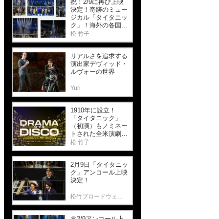
祝！2/9に再び上映
決定！奇跡のミュー
ジカル「タイタニッ
ク」！海外の各国版
も大人気！貴重映像
松 竹子
あり！（Part 2）
リアルさを追求する
演出家デヴィッド・
ルヴォーの世界
Yuri
1910年に設立！
「タイタニック」
（初演）もノミネー
トされた全米演劇協
会「ドラマリー
松 竹子
グ」、その"Drama
at the Disco Vol.
2月9日「タイタニッ
2"（ドラマ・リー
ク」アンコール上映
グ・ガラ）をご紹介
決定！
します！
松竹ブロードウェイシネマ
㊗2/9アンコール上