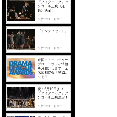
「タイタニック」ア
ンコール上映《延
長》決定！
松竹ブロードウェイシネマ
『インディセント』
松竹ブロードウェイシネマ
米国ニューヨークの
ブロードウェイ情報
をお届けします！全
米演劇協会「第92回
ドラマリーグ・アワ
松 竹子
ード」と歴史ある劇
場「パレス・シアタ
祝！6月19日より
ー」最新作！
「タイタニック」ア
ンコール上映決定！
松竹ブロードウェイシネマ