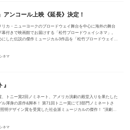
す！皆...
」アンコール上映《延長》決定！
メリカ・ニューヨークのブロードウェイ舞台を中心に海外の舞台
字幕付きで映画館でお届けする「松竹ブロードウェイシネマ」。
めにした伝説の傑作ミュージカル3作品を「松竹ブロードウェイシ
して全国順次公開し、 第3弾「タイタニック」は、長編映画と混ざり、
て、全国ミニシアターランキング初登場トップ5位で大ヒット公開い
シネマ
様へ御礼申し上げます。ご好評につき、下記の内容でアンコール
！そしてこの度、上映延長が決定いたしました！皆様のご来場を
うぞよろし...
ト』
賞、トニー賞2回ノミネート、アメリカ演劇の殿堂入りを果たした
ル渾身の原作&脚本！ 第71回トニー賞にて3部門ノミネートさ
照明デザイン賞を受賞した社会派ミュージカルの傑作！ ”演劇と
語” #artmatters ストーリー ”国境も性別も関係ない。あるの
7年のポーランド。売春宿の娘とその父のもとで働く女性の恋愛を描い
シネマ
れた。この歴史的な戯曲を再び舞台に蘇らせるために、演劇の持