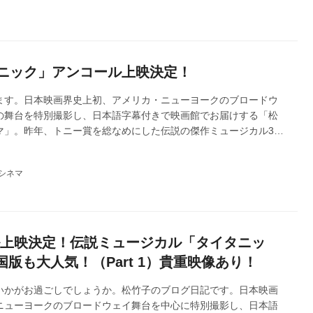
タニック」アンコール上映決定！
ます。日本映画界史上初、アメリカ・ニューヨークのブロードウ
の舞台を特別撮影し、日本語字幕付きで映画館でお届けする「松
マ」。昨年、トニー賞を総なめにした伝説の傑作ミュージカル3作
イシネマ 2025 秋」として全国順次公開し、 第3弾「タイタニッ
ざり、唯一のODS映画として、全国ミニシアターランキング初登
シネマ
ト公開いたしました！改めて皆様へ御礼申し上げます。ご好評につ
コール上映を開催いたします！皆様のご来場をお待ちしておりま
誼のほど、...
ール上映決定！伝説ミュージカル「タイタニッ
版も大人気！（Part 1）貴重映像あり！
いかがお過ごしでしょうか。松竹子のブログ日記です。日本映画
ニューヨークのブロードウェイ舞台を中心に特別撮影し、日本語