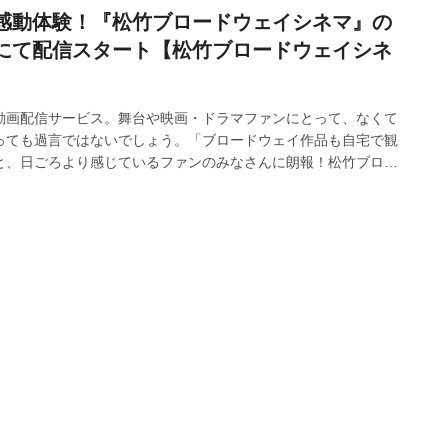
感動体験！『松竹ブロードウェイシネマ』の
にて配信スタート【松竹ブロードウェイシネ
】
動画配信サービス。舞台や映画・ドラマファンにとって、なくて
っても過言ではないでしょう。「ブロードウェイ作品も自宅で観
と、日ごろより感じているファンのみなさんに朗報！松竹ブロー
映されたブロードウェイの傑作が、今秋より動画配信サービスに
す。そこで今回は、動画配信についての歴史と、筆者が待望する
ネマの人気作『シー・ラヴズ・ミー』の魅力についてご紹介しま