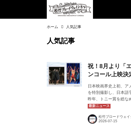
ホーム
人気記事
人気記事
祝！8月より「
ンコール上映決
日本映画界史上初、ア
を特別撮影し、日本語
昨年、トニー賞を総な
ネマ 2025 秋」と
ざり、唯一のODS映
松竹ブロードウェイ
公開いたしました！そ
をいただきました！改