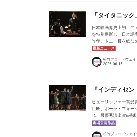
コール上映を開催いたしま
「タイタニック
日本映画界史上初、ア
を特別撮影し、日本語
昨年、トニー賞を総な
ネマ 2025 秋」と
唯一のODS映画とし
松竹ブロードウェイ
たしました！改めて皆
上映を開催いたします
お待ちしております。ど
『インディセン
ピューリッツァー賞受
巨匠、ポーラ・フォーゲ
れ、最優秀演出賞&演劇
芸術に全てをかけた人々の物
は情熱だけ。” 190
松竹ブロードウェイ
た「復讐の神」が生ま