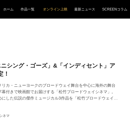
ホーム
作品一覧
オンライン上映
最新ニュース
SCREENコラム
エニシング・ゴーズ」&「インディセント」ア
定！
メリカ・ニューヨークのブロードウェイ舞台を中心に海外の舞台
字幕付きで映画館でお届けする「松竹ブロードウェイシネマ」。
めにした伝説の傑作ミュージカル3作品を「松竹ブロードウェイシ
して全国順次公開し、 第1弾「エニシング・ゴーズ」は、長編映画と混
画として、全国ミニシアターランキング初登場トップ4位で大ヒット
シネマ
して第2弾「インディセント」は城田優さん（俳優）からも大絶賛
めて皆様へ御礼申し上げます。ご好評につき、下記の内容でアン