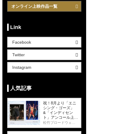
オンライン上映作品一覧
Link
Facebook
Twitter
Instagram
人気記事
祝！8月より「エニ
シング・ゴーズ」
&「インディセン
ト」アンコール上映
決定！
松竹ブロードウェイシネマ