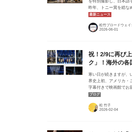
を特別撮影し、日本語
昨年、トニー賞を総な
ネマ 2025 秋」と
唯一のODS映画とし
松竹ブロードウェイ
たしました！改めて皆
上映を開催いたします
し上げます。
祝！2/9に再
ク」！海外の各国
寒い日が続きますが、
界史上初、アメリカ・
字幕付きで映画館でお
めにした、伝説の傑作ミ
て全国順次公開。 第3
松 竹子
て、全国ミニシアター
皆様へ御礼申し上げま
ンコール上映記念ブログと