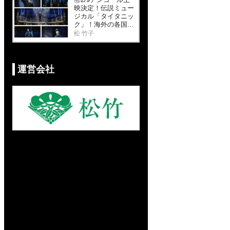
映決定！伝説ミュー
ジカル「タイタニッ
ク」！海外の各国版
も大人気！（Part
松 竹子
1）貴重映像あり！
運営会社