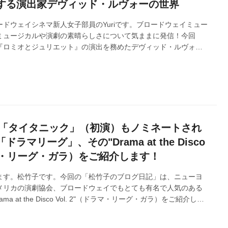
する演出家デヴィッド・ルヴォーの世界
ドウェイシネマ新人女子部員のYuriです。ブロードウェイミュー
ミュージカルや演劇の素晴らしさについて気ままに発信！今回
『ロミオとジュリエット』の演出を務めたデヴィッド・ルヴォー
カバー画像：ブロードウェイ版『ロミオとジュリエット』より
立！「タイタニック」（初演）もノミネートされ
ラマリーグ」、その"Drama at the Disco
ドラマ・リーグ・ガラ）をご紹介します！
ます。松竹子です。今回の「松竹子のブログ日記」は、ニューヨ
メリカの演劇協会、ブロードウェイでもとても有名で人気のある
a at the Disco Vol. 2"（ドラマ・リーグ・ガラ）をご紹介しま
厚誼のほど、どうぞよろしくお願い申し上げます。