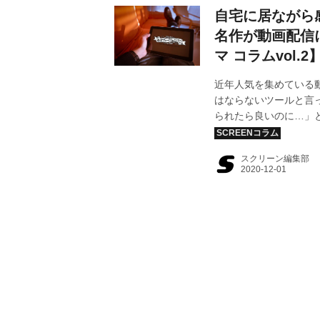
自宅に居ながら
名作が動画配信
マ コラムvol.2
近年人気を集めている
はならないツールと言
られたら良いのに…」
ドウェイシネマにて上
て配信がスタートしま
スクリーン編集部
松竹ブロードウェイシ
す。（文：宇田夏苗）