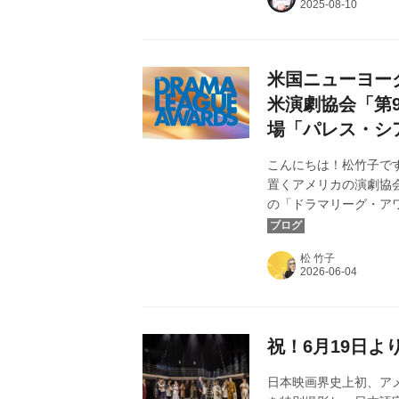
つ愛と魔法を信じて、
衝撃的...
米国ニューヨー
米演劇協会「第
場「パレス・シ
こんにちは！松竹子で
置くアメリカの演劇協
の「ドラマリーグ・ア
シアター」と最新作を
出）の拠点ともいえます
松 竹子
り精力的に活動をしてい
ー、監督/演出家、脚
で構成されています。そ
祝！6月19日
日本映画界史上初、ア