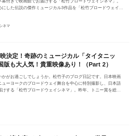
字幕付きで映画館でお届けする「松竹ブロードウェイシネマ」。
めにした伝説の傑作ミュージカル3作品を「松竹ブロードウェイシ
して全国順次公開し、 第3弾「タイタニック」は、長編映画と混ざり、
て、全国ミニシアターランキング初登場トップ5位で大ヒット公開い
シネマ
様へ御礼申し上げます。ご好評につき、下記の内容でアンコール
！皆様のご来場をお待ちしております。どうぞよろしくお願い申
び上映決定！奇跡のミュージカル「タイタニッ
版も大人気！貴重映像あり！（Part 2）
いかがお過ごしでしょうか。松竹子のブログ日記です。日本映画
ニューヨークのブロードウェイ舞台を中心に特別撮影し、日本語
届けする「松竹ブロードウェイシネマ」。昨年、トニー賞を総な
ュージカル3作品を「松竹ブロードウェイシネマ 2025 秋」とし
弾「タイタニック」は、長編映画と混ざり、唯一のODS映画とし
ランキング初登場トップ5位で大ヒット公開いたしました！改めて
す。ご好評につき、アンコール上映を開催いたします！今回はア
して、2回...