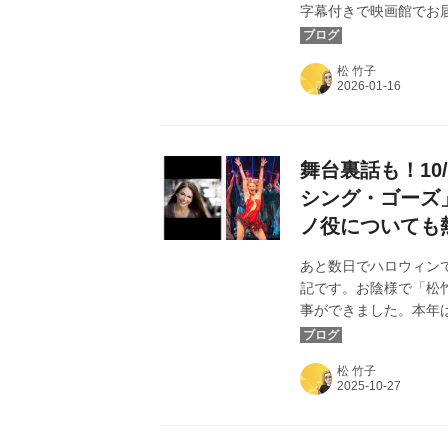
字幕付きで映画館でお
めにした、伝説の傑作ミ
て全国順次公開。 第3
松 竹子
て、全国ミニシアター
皆様へ御礼申し上げま
ンコール上映記念ブログと
舞台裏話も！10
シング・ゴーズ
ノ役についても
あと数日でハロウィン
記です。お陰様で「松
事ができました。本年は
受賞の大ヒット・ミュ
ィセント」「タイタニッ
松 竹子
てお届けする予定です
主演のサットン・フォ