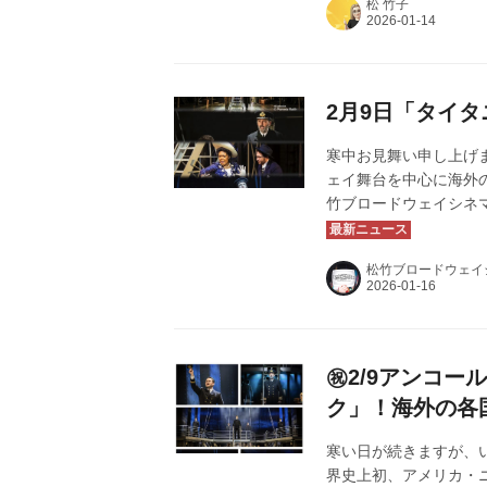
松 竹子
2月9日「タイ
寒中お見舞い申し上げ
ェイ舞台を中心に海外
竹ブロードウェイシネ
品を「松竹ブロードウェ
ク」は、長編映画と混
松竹ブロードウェイ
場トップ5位で大ヒッ
き、下記の内容でアン
す。本年も変わらぬご厚
㊗2/9アンコ
ク」！海外の各国
寒い日が続きますが、
界史上初、アメリカ・