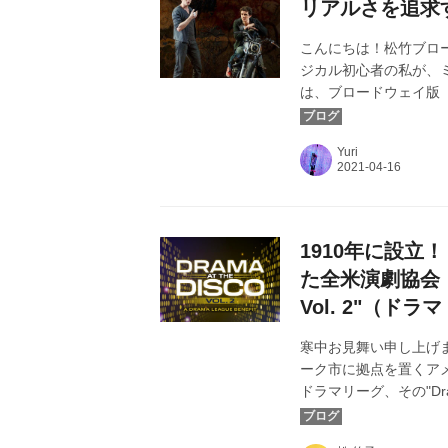
リアルさを追求
こんにちは！松竹ブロー
ジカル初心者の私が、
は、ブロードウェイ版
について注目します。
©Carol Rosegg
Yuri
1910年に設
た全米演劇協会「ド
Vol. 2"（
寒中お見舞い申し上げ
ーク市に拠点を置くア
ドラマリーグ、その"Dram
す！本年も変わらぬご