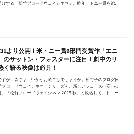
届けする「松竹ブロードウェイシネマ」。昨年、トニー賞を総な
ュージカル3作品を「松竹ブロードウェイシネマ 2025 秋」とし
弾「タイタニック」は、長編映画と混ざり、唯一のODS映画とし
ランキング初登場トップ5位で大ヒット公開いたしました！改めて
す。ご好評につき、アンコール上映を開催いたします！今回はア
して、2回...
/31より公開！米トニー賞6部門受賞作「エニ
」のサットン・フォスターに注目！劇中のリ
熱く語る映像は必見！
ですが、皆さま、いかがお過ごしでしょうか。松竹子のブログ日
竹ブロードウェイシネマ」シリーズも、新しいフェーズへ変わる
、「松竹ブロードウェイシネマ 2025 秋」と改名して、トニー賞
ージカル演劇の舞台３作品、「エニシング・ゴーズ」・「インデ
ク」のODS映画を、10月31日皮切りに、皆様へシーズン公開に
。今回は、天真爛漫な役を見事にこなす「エニシング・ゴーズ」
スターに注目します！どうぞよろしくお願いいたします。