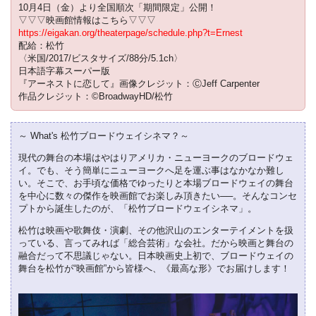
10月4日（金）より全国順次「期間限定」公開！
▽▽▽映画館情報はこちら▽▽▽
https://eigakan.org/theaterpage/schedule.php?t=Ernest
配給：松竹
〈米国/2017/ビスタサイズ/88分/5.1ch〉
日本語字幕スーパー版
『アーネストに恋して』画像クレジット：ⒸJeff Carpenter
作品クレジット：©BroadwayHD/松竹
～ What's 松竹ブロードウェイシネマ？～
現代の舞台の本場はやはりアメリカ・ニューヨークのブロードウェ
イ。でも、そう簡単にニューヨークへ足を運ぶ事はなかなか難し
い。そこで、お手頃な価格でゆったりと本場ブロードウェイの舞台
を中心に数々の傑作を映画館でお楽しみ頂きたい──。そんなコンセ
プトから誕生したのが、「松竹ブロードウェイシネマ」。
松竹は映画や歌舞伎・演劇、その他沢山のエンターテイメントを扱
っている、言ってみれば「総合芸術」な会社。だから映画と舞台の
融合だって不思議じゃない。日本映画史上初で、ブロードウェイの
舞台を松竹が“映画館”から皆様へ、《最高な形》でお届けします！