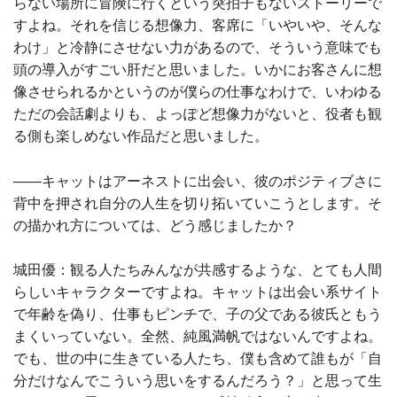
らない場所に冒険に行くという突拍子もないストーリーで
すよね。それを信じる想像力、客席に「いやいや、そんな
わけ」と冷静にさせない力があるので、そういう意味でも
頭の導入がすごい肝だと思いました。いかにお客さんに想
像させられるかというのが僕らの仕事なわけで、いわゆる
ただの会話劇よりも、よっぽど想像力がないと、役者も観
る側も楽しめない作品だと思いました。
――キャットはアーネストに出会い、彼のポジティブさに
背中を押され自分の人生を切り拓いていこうとします。そ
の描かれ方については、どう感じましたか？
城田優：観る人たちみんなが共感するような、とても人間
らしいキャラクターですよね。キャットは出会い系サイト
で年齢を偽り、仕事もピンチで、子の父である彼氏ともう
まくいっていない。全然、純風満帆ではないんですよね。
でも、世の中に生きている人たち、僕も含めて誰もが「自
分だけなんでこういう思いをするんだろう？」と思って生