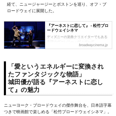
経て、ニュージャージーとボストンを巡り、オフ・ブ
ロードウェイに展開した。
『アーネストに恋して』 - 松竹ブロ
ードウェイシネマ
ディズニーの楽曲クリエイターでもある
主演のヴァレリー・ヴィゴーダ、
broadwaycinema.jp
ミュージカル『プリシラ』のウェイド・
マッカラム共演！
ニューヨークのオフ・ブロードウェイ・
アライアンス最優秀ミュージカル賞受賞
「愛というエネルギーに変換され
作品が、スクリーンでよみがえる！
ミュージカルとテクノロジーの融合で贈
たファンタジックな物語」
る、時空を超えたファンタジー・ライ
城田優が語る『アーネストに恋し
ド！
ⒸJeff Carpenter
て』の魅力
ストーリー
『アーネストに恋して』（原題：Ernest
Shackleton Loves Me）は、子育てとビデ
ニューヨーク・ブロードウェイの傑作舞台を、日本語字幕
オゲーム音楽の作曲家としてのキャリア
の両立に奮...
つきで映画館で楽しめる「松竹ブロードウェイシネマ」。