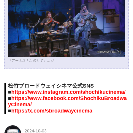
『アーネストに恋して』より
松竹ブロードウェイシネマ公式SNS
■
https://www.instagram.com/shochikucinema/
■
https://www.facebook.com/ShochikuBroadwa
yCinema/
■
https://x.com/sbroadwaycinema
2024-10-03