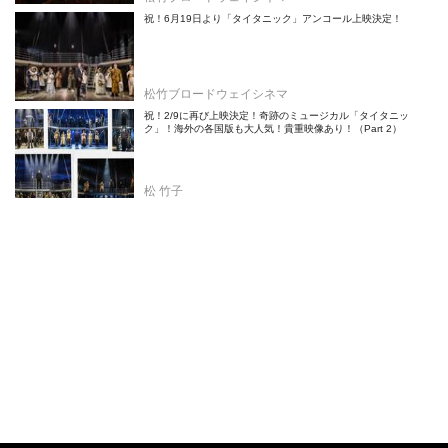
祝！6月19日より「タイタニック」アンコール上映決定！
松竹ブロードウェイシネマ
祝！2/9に再び上映決定！奇跡のミュージカル「タイタニッ
ク」！海外の各国版も大人気！貴重映像あり！（Part 2）
松 竹子