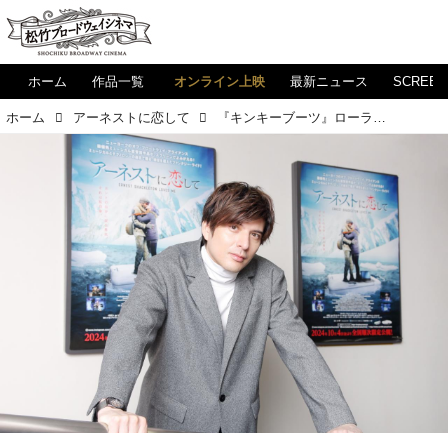
ホーム
作品一覧
オンライン上映
最新ニュース
SCREE
ホーム
アーネストに恋して
『キンキーブーツ』ローラと『アーネストに恋して』アーネストの共通点は、"チャーミングなところ" - 城田優さん（俳優）