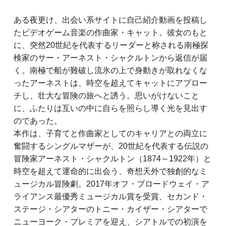
ある夜更け、出会い系サイトに自己紹介動画を投稿し
たビデオゲーム音楽の作曲家・キャット。彼女のもと
に、突然20世紀を代表するリーダーと称される南極探
検家のサー・アーネスト・シャクルトンから返信が届
く。南極で船が難破し流氷の上で身動きが取れなくな
ったアーネストは、時空を超えてキャットにアプロー
チし、壮大な冒険の旅へと誘う。思いがけないこと
に、ふたりは互いの中に自らを照らし導く光を見出す
のであった。
本作は、子育てと作曲家としてのキャリアとの両立に
奮闘するシングルマザーが、20世紀を代表する伝説の
冒険家アーネスト・シャクルトン（1874～1922年）と
時空を超えて運命的に出会う、奇想天外で独創的なミ
ュージカル冒険劇。2017年オフ・ブロードウェイ・ア
ライアンス最優秀ミュージカル賞を受賞、セカンド・
ステージ・シアターのトニー・カイザー・シアターで
ニューヨーク・プレミアを迎え、シアトルでの初演を