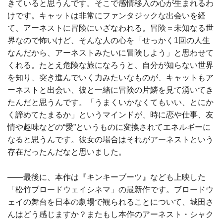
きていると思うんです。そこで感情移入の心が生まれるわ
けです。キャットは非常にファンタジックな出会いを経
て、アーネストに冒険にいざなわれる。冒険＝未知なる世
界なので怖いけど、そんな人の心を「せっかく1回の人生
なんだから、アーネストみたいに冒険しよう」と思わせて
くれる。たとえ危険な旅になろうと、自分が知らない世界
を知り、突き進んでいく力みたいなものが、キャットもア
ーネストと出会い、彼と一緒に冒険の片鱗を見て湧いてき
たんだと思うんです。「うまくいかなくてもいい、とにか
く諦めてたまるか」というマインドが、時に恋や仕事、友
情や趣味などの“愛”というものに変換されてエネルギーに
なると思うんです。彼女の場合はそれがアーネストという
存在だったんだなと思いました。
――最後に、本作は『キンキーブーツ』なども上映した
「松竹ブロードウェイシネマ」の最新作です。ブロードウ
ェイの舞台を日本の劇場で観られることについて、城田さ
んはどう感じますか？またもし本作のアーネスト・シャク