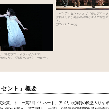
「インディセント」より（松竹ブロード
演劇人たちが芸術の自由と未来に胸を膨
す。
ⒸCarol Rosegg
り（松竹ブロードウェイシネマ）
の挑発性」「検閲との対立」の象徴シー
ィセント」概要
賞受賞、トニー賞2回ノミネート、アメリカ演劇の殿堂入りを
身の原作&脚本！第71回トニー賞にて最優秀演劇演出賞&最優