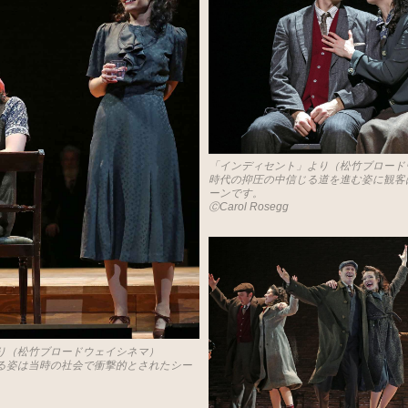
「インディセント」より（松竹ブロード
時代の抑圧の中信じる道を進む姿に観客
ーンです。
ⒸCarol Rosegg
り（松竹ブロードウェイシネマ）
る姿は当時の社会で衝撃的とされたシー