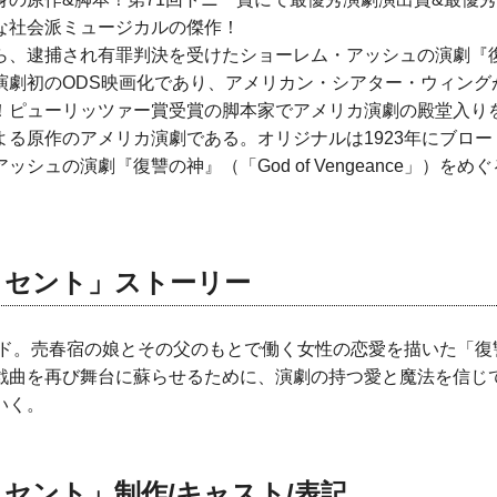
な社会派ミュージカルの傑作！
ら、逮捕され有罪判決を受けたショーレム・アッシュの演劇『
演劇初のODS映画化であり、アメリカン・シアター・ウィング
！ピューリッツァー賞受賞の脚本家でアメリカ演劇の殿堂入り
よる原作のアメリカ演劇である。オリジナルは1923年にブロ
ッシュの演劇『復讐の神』（「God of Vengeance」）を
ィセント」ストーリー
ランド。売春宿の娘とその父のもとで働く女性の恋愛を描いた「
戯曲を再び舞台に蘇らせるために、演劇の持つ愛と魔法を信じ
いく。
セント」制作/キャスト/表記