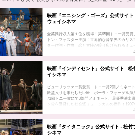
映画『エニシング・ゴーズ』公式サイト 
ウェイシネマ
全英興行収入第１位を獲得！第65回トニー賞受賞
トン・フォスター主演！世界的な音楽界のカリス
ター作詞・作曲、恋と冒険が繰り広げられるミュ
メの最高傑作！大西洋を横断する豪華客船SSア
わせたのは、ナイトクラブの歌姫、結婚を控えた
その情婦など、多彩な旅客たちばかり。恋愛やト
映画『インディセント』公式サイト - 
い、ドタバタの冒険が繰り広げられる。
イシネマ
ピューリッツァー賞受賞、トニー賞2回ノミネー
殿堂入りを果たした巨匠、ポーラ・フォーゲル渾
71回トニー賞にて3部門ノミネート、最優秀演出
ン賞を受賞した社会派ミュージカルの傑作！190
売春宿の娘とその父のもとで働く女性の恋愛を描
が生まれた。この歴史的な戯曲を再び舞台に蘇ら
の持つ愛と魔法を信じて、芸術家たちは困難に立
映画『タイタニック』公式サイト - 松
シネマ