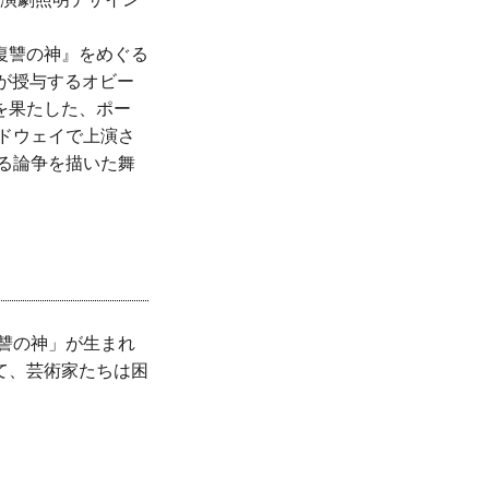
復讐の神』をめぐる
が授与するオビー
を果たした、ポー
ードウェイで上演さ
めぐる論争を描いた舞
復讐の神」が生まれ
て、芸術家たちは困