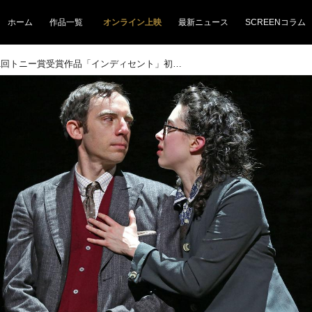
ホーム
作品一覧
オンライン上映
最新ニュース
SCREENコラム
アメリカ発・第71回トニー賞受賞作品「インディセント」初ODS映画化！ピューリッツァー賞受賞・アメリカ演劇殿堂入りの巨匠、渾身の原作&脚本！場面写真解禁！