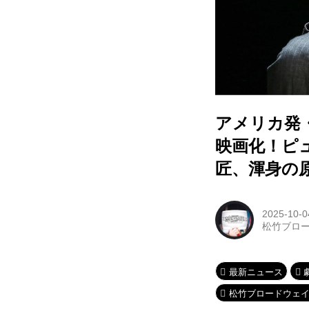
アメリカ発
映画化！ピ
匠、渾身の
2025-10-0
松竹ブロ
最新ニュース
松竹ブロードウェ