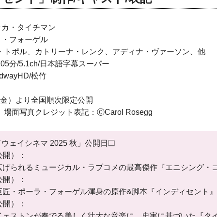
ッカ・タイチマン
ラ・フォーゲル
・トポル、カトリーナ・レンク、アディナ・ヴァーソン、他
/105分/5.1ch/日本語字幕スーパー
adwayHD/松竹
4日（金）より全国順次限定公開
面写真クレジット表記：ⒸCarol Rosegg
ウェイシネマ 2025 秋」公開日❑
1公開）：
広げられるミュージカル・ラブコメの最高傑作『エニシング・
4公開）：
巨匠・ポーラ・フォーゲル渾身の原作&脚本『インディセント』
8公開）：
イェストンが奏でる美しく壮大な音楽に、史実に基づいた『タ