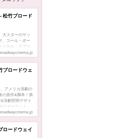
- 松竹ブロード
、大スターのサッ
マ、コール・ポー
ージカル・ラブコ
メリカン号に乗り合
broadwaycinema.jp
実業家、犯罪者と
ラブルが絡み合
松竹ブロードウェ
ト、アメリカ演劇の
身の原作&脚本！第
賞&演劇照明デザイ
7年のポーランド。
broadwaycinema.jp
いた「復讐の神」
せるために、演劇
ち向かっていく。
竹ブロードウェイ