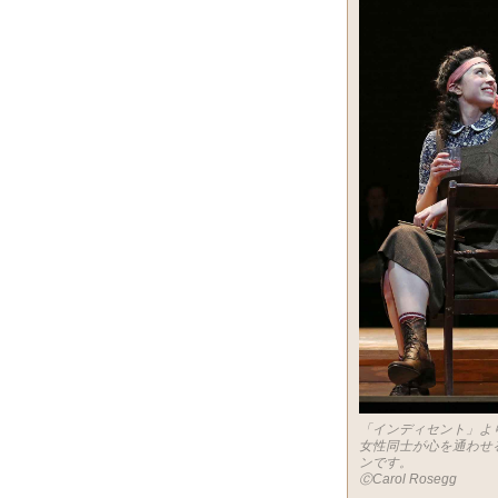
「インディセント」よ
女性同士が心を通わせ
ンです。
ⒸCarol Rosegg