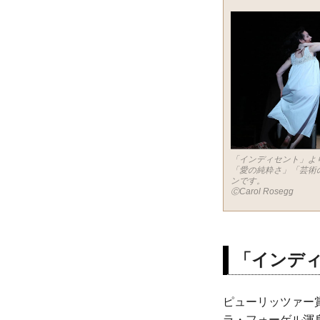
「インディセント」よ
「愛の純粋さ」「芸術
ンです。
ⒸCarol Rosegg
「インデ
ピューリッツァー
ラ・フォーゲル渾