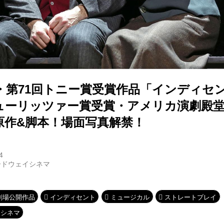
・第71回トニー賞受賞作品「インディセン
ューリッツァー賞受賞・アメリカ演劇殿
原作&脚本！場面写真解禁！
4
ードウェイシネマ
劇場公開作品
インディセント
ミュージカル
ストレートプレイ
イシネマ