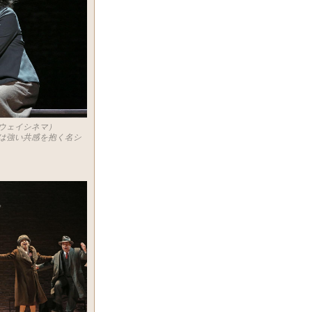
ウェイシネマ）
は強い共感を抱く名シ