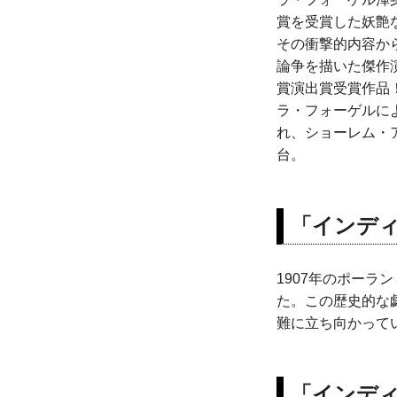
賞を受賞した妖艶
その衝撃的内容か
論争を描いた傑作
賞演出賞受賞作品
ラ・フォーゲルに
れ、ショーレム・ア
台。
「インデ
1907年のポー
た。この歴史的な
難に立ち向かって
「インディ