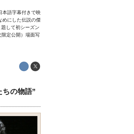
日本語字幕付きで映
なめにした伝説の傑
と題して初シーズン
次限定公開）場面写
たちの物語”