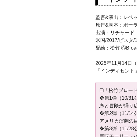
監督&演出：レベ
原作&脚本：ポー
出演：リチャード
米国/2017/ビスタ
配給：松竹 ⒸBro
2025年11月1
「インディセント」場
❑「松竹ブロード
❖第1弾（10/3
恋と冒険が繰り
❖第2弾（11/1
アメリカ演劇の
❖第3弾（11/2
巨匠モーリー・