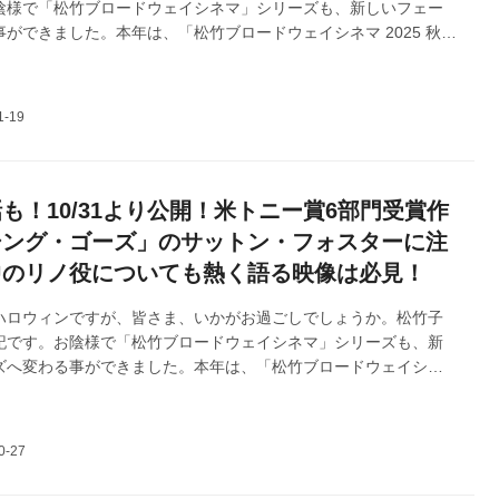
陰様で「松竹ブロードウェイシネマ」シリーズも、新しいフェー
ができました。本年は、「松竹ブロードウェイシネマ 2025 秋」
、トニー賞受賞の大ヒット・ミュージカル演劇の舞台３作品、
グ・ゴーズ」・「インディセント」「タイタニック」のODS映画
シーズン公開にてお届けしています。今回は、11月28日より公
ズンのファイナル章「タイタニック」の「音楽界の師匠」モーリ
トンに注目します！どうぞよろしくお願いいたします。
も！10/31より公開！米トニー賞6部門受賞作
シング・ゴーズ」のサットン・フォスターに注
中のリノ役についても熱く語る映像は必見！
ハロウィンですが、皆さま、いかがお過ごしでしょうか。松竹子
記です。お陰様で「松竹ブロードウェイシネマ」シリーズも、新
ズへ変わる事ができました。本年は、「松竹ブロードウェイシネ
 秋」と改名して、トニー賞受賞の大ヒット・ミュージカル演劇の舞台
エニシング・ゴーズ」・「インディセント」「タイタニック」の
、10月31日皮切りに、皆様へシーズン公開にてお届けする予定で
、天真爛漫な役を見事にこなす「エニシング・ゴーズ」主演のサ
ォスターに注目します！どうぞよろしくお願いいたします。