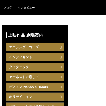
ブログ
インタビュー
上映作品 劇場案内
エニシング・ゴーズ
インディセント
タイタニック
アーネストに恋して
ピアノ 2 Pianos 4 Hands
ホリデイ・イン