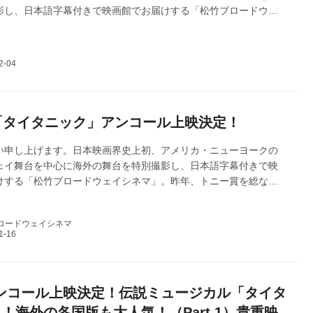
影し、日本語字幕付きで映画館でお届けする「松竹ブロードウェ
。昨年、トニー賞を総なめにした、伝説の傑作ミュージカル3作品
ードウェイシネマ 2025 秋」として全国順次公開。 第3弾「タイ
は、長編映画と混ざり、唯一のODS映画として、全国ミニシアタ
グ初登場トップ5位で大ヒット公開いたしました！改めて皆様へ御
ます。ご好評につき、アンコール上映を開催いたします！今回は
映記念ブログとして、2回...
「タイタニック」アンコール上映決定！
い申し上げます。日本映画界史上初、アメリカ・ニューヨークの
ェイ舞台を中心に海外の舞台を特別撮影し、日本語字幕付きで映
けする「松竹ブロードウェイシネマ」。昨年、トニー賞を総なめ
傑作ミュージカル3作品を「松竹ブロードウェイシネマ 2025
全国順次公開し、 第3弾「タイタニック」は、長編映画と混ざり、
ロードウェイシネマ
S映画として、全国ミニシアターランキング初登場トップ5位で大ヒ
たしました！改めて皆様へ御礼申し上げます。ご好評につき、下
アンコール上映を開催いたします！皆様のご来場をお待ちしてお
も変わらぬご厚誼のほど、...
アンコール上映決定！伝説ミュージカル「タイタ
！海外の各国版も大人気！（Part 1）貴重映