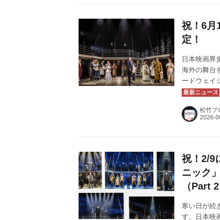
催いたしま
をお待ちして
祝！6月
定！
日本映画界
海外の舞台
ードウェイ
ル3作品を「
3弾「タイ
松竹ブ
ニシアター
皆様へ御礼
催いたしま
申し上げま
祝！2/
ニック
（Part 
寒い日が続
す。日本映