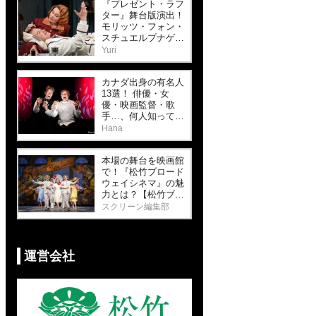
『プレゼント・ラフ
ター』舞台版演出！
モリッツ・フォン・
スチュエルプナゲル
さんに注目（前半）
Yuri
カナダ出身の有名人
13選！ 俳優・女
優・映画監督・歌
手…、何人知って
る？【前編】
Hana
本場の舞台を映画館
で！『松竹ブロード
ウェイシネマ』の魅
力とは？【松竹ブロ
ードウェイシネマ
スクリーン編集部
コラムvol.1】
運営会社