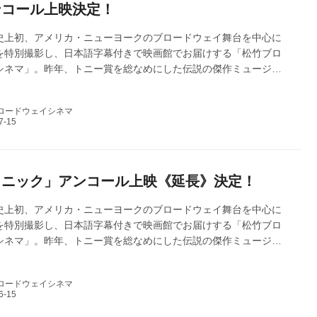
ンコール上映決定！
史上初、アメリカ・ニューヨークのブロードウェイ舞台を中心に
を特別撮影し、日本語字幕付きで映画館でお届けする「松竹ブロ
シネマ」。昨年、トニー賞を総なめにした伝説の傑作ミュージカ
松竹ブロードウェイシネマ 2025 秋」として全国順次公開し、 第
シング・ゴーズ」は、長編映画と混ざり、唯一のODS映画として、
ロードウェイシネマ
アターランキング初登場トップ4位で大ヒット公開いたしました！
弾「インディセント」は城田優さん（俳優）からも大絶賛をいただ
改めて皆様へ御礼申し上げます。ご好評につき、下記の内容でア
を開催いたします！皆...
タニック」アンコール上映《延長》決定！
史上初、アメリカ・ニューヨークのブロードウェイ舞台を中心に
を特別撮影し、日本語字幕付きで映画館でお届けする「松竹ブロ
シネマ」。昨年、トニー賞を総なめにした伝説の傑作ミュージカ
松竹ブロードウェイシネマ 2025 秋」として全国順次公開し、 第
タニック」は、長編映画と混ざり、唯一のODS映画として、全国ミ
ロードウェイシネマ
ランキング初登場トップ5位で大ヒット公開いたしました！改めて
申し上げます。ご好評につき、下記の内容でアンコール上映を開