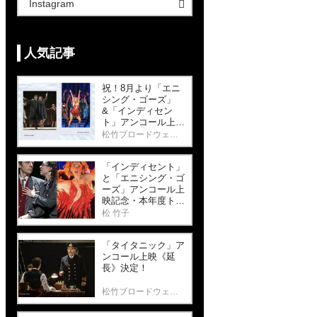
Instagram
人気記事
祝！8月より「エニ
シング・ゴーズ」
&「インディセン
ト」アンコール上映
決定！
松竹ブロードウェイシネマ
「インディセント」
と「エニシング・ゴ
ーズ」アンコール上
映記念・本年度トニ
ー賞をご紹介しま
松 竹子
す。
「タイタニック」ア
ンコール上映《延
長》決定！
松竹ブロードウェイシネマ