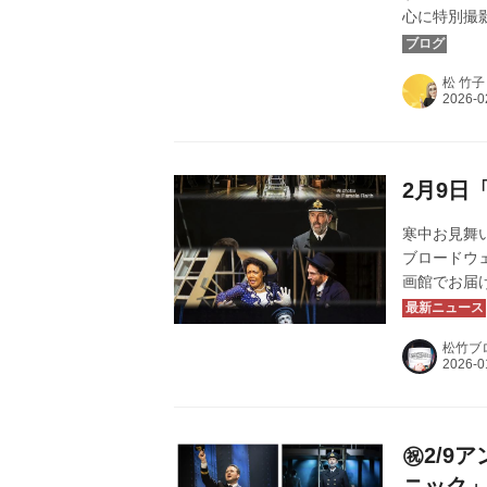
心に特別撮
イシネマ」
を「松竹ブロ
松 竹子
タニック」
ーランキン
礼申し上げ
アンコール上
2月9日
寒中お見舞
ブロードウ
画館でお届
にした伝説の
秋」として
松竹ブ
唯一のOD
ット公開い
記の内容で
ります。本年
㊗2/9
ニック」