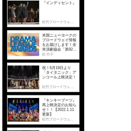
『インディセント』
松竹ブロードウェイシネマ
米国ニューヨークの
ブロードウェイ情報
をお届けします！全
米演劇協会「第92回
ドラマリーグ・アワ
松 竹子
ード」と歴史ある劇
場「パレス・シアタ
祝！6月19日より
ー」最新作！
「タイタニック」ア
ンコール上映決定！
松竹ブロードウェイシネマ
『キンキーブーツ』
再上映決定のお知ら
せ！！【2022.1.11
更新】
松竹ブロードウェイシネマ