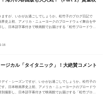
！
きますが、いかがお過ごしでしょうか。松竹子のブログ日記で
画界史上初、アメリカ・ニューヨークのブロードウェイ舞台を中
影し、日本語字幕付きで映画館でお届けする「松竹ブロードウェ
。昨年、トニー賞を総なめにした、伝説の傑作ミュージカル3作品
ードウェイシネマ 2025 秋」として全国順次公開。 第3弾「タイ
は、長編映画と混ざり、唯一のODS映画として、全国ミニシアタ
グ初登場トップ5位で大ヒット公開いたしました！改めて皆様へ御
ます。ご好評につき、アンコール上映を開催いたします！今回は
映記念ブログとして、2回...
ュージカル「タイタニック」！大絶賛コメント
リデイ・シーズンですが、いかがお過ごしでしょうか。松竹子の
です。日本映画界史上初、アメリカ・ニューヨークのブロードウ
特別撮影し、日本語字幕付きで映画館でお届けする「松竹ブロー
マ」。2017年の特別上映の成功を受け、2019年4月からシリー
て今回、トニー賞を総なめにした、伝説の傑作ロングラン・ミュ