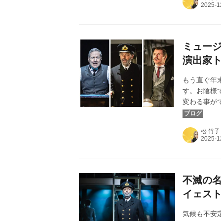
ージカル3
を「松竹ブロ
第三弾「タ
を、総括し
ミュー
演出家
もう直ぐ年
す。お陰様
変わる事がで
名して、ト
シング・ゴ
松 竹子
様へシーズ
ズンのファ
ドに注目し
不滅の
イェス
気候も不安