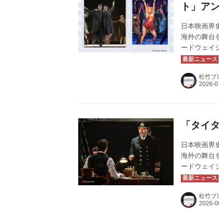
ト」ア
日本映画界
海外の舞台
ードウェイ
ル3作品を「
1弾「エニ
松竹ブ
全国ミニシ
そして第2
きました！
ンコール上映
「タイ
日本映画界
海外の舞台
ードウェイ
ル3作品を「
3弾「タイ
松竹ブ
ニシアター
皆様へ御礼