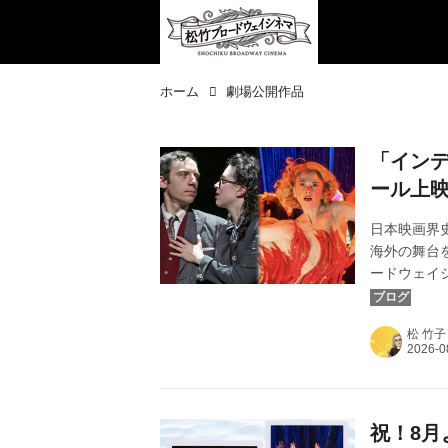
ホーム
劇場公開作品
「イン
ール上
日本映画界
海外の舞台
ードウェイ
ル3作品を「
1弾「エニ
松 竹子
全国ミニシ
そして第2
きました。
ンコール上映
祝！8月