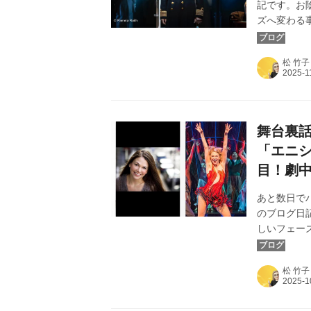
記です。お
ズへ変わる事
と改名して
「エニシン
松 竹子
を、皆様へ
開・本シー
ー・イェス
舞台裏話
「エニ
目！劇
あと数日で
のブログ日
しいフェー
マ 2025
３作品、「
松 竹子
ODS映画を
す。今回は
ットン・フ