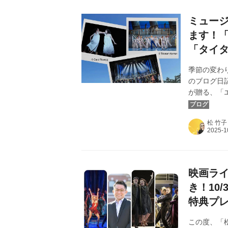
ミュー
ます！
「タイ
季節の変わ
のブログ日記
が贈る、「
10月31
品はそれぞ
松 竹子
います。今
ろしくお願
映画ライ
き！10
特典プ
この度、「松