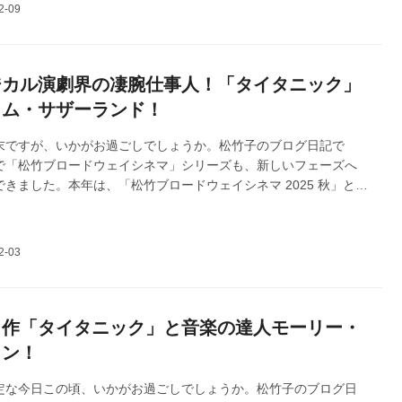
作品「エニシング・ゴーズ」「インディセント」「タイタニック」
ードウェイシネマ 2025 秋」として、全国順次公開しています。
イタニック」も大ヒット公開中です！今回はその大絶賛コメント
て掲載させていただきます！
ジカル演劇界の凄腕仕事人！「タイタニック」
トム・サザーランド！
末ですが、いかがお過ごしでしょうか。松竹子のブログ日記で
で「松竹ブロードウェイシネマ」シリーズも、新しいフェーズへ
きました。本年は、「松竹ブロードウェイシネマ 2025 秋」と改
ニー賞受賞の大ヒット・ミュージカル演劇の舞台３作品、「エニ
ーズ」・「インディセント」「タイタニック」のODS映画を、皆
ン公開にてお届けしています。今回は、大ヒット公開中・本シー
イナル章「タイタニック」の「凄腕・演出家」トム・サザーラン
ます！どうぞよろしくお願いいたします。
名作「タイタニック」と音楽の達人モーリー・
トン！
定な今日この頃、いかがお過ごしでしょうか。松竹子のブログ日