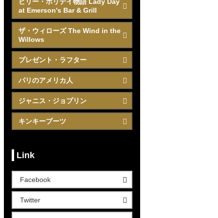
ビリー・ホリデイ物語 Lady Day
at Emerson's Bar & Grill
ザ・ウィローズ The Wind in the
Willows
プレゼント・ラフター
パリのアメリカ人
ジャニス・ジョプリン
キンキーブーツ
Link
Facebook
Twitter