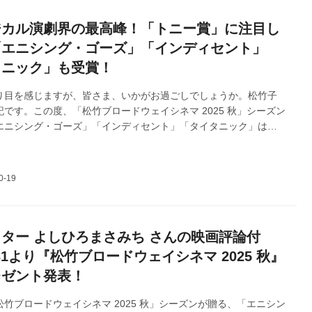
ジカル演劇界の最高峰！「トニー賞」に注目し
「エニシング・ゴーズ」「インディセント」
タニック」も受賞！
り目を感じますが、皆さま、いかがお過ごしでしょうか。松竹子
です。この度、「松竹ブロードウェイシネマ 2025 秋」シーズン
エニシング・ゴーズ」「インディセント」「タイタニック」は、
日（金）を皮切りに、全国順次各1週間限定特別公開いたします。各作
れ、ミュージカル演劇界の頂点と言われるトニー賞を授与されて
回は、その「トニー賞」に2025年版ブログで迫ります！どうぞよ
いいたします。
ター よしひろまさみち さんの映画評論付
/31より『松竹ブロードウェイシネマ 2025 秋』
レゼント発表！
竹ブロードウェイシネマ 2025 秋」シーズンが贈る、「エニシン