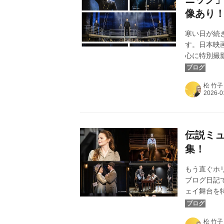
像あり
寒い日が続
す。日本映
心に特別撮
イシネマ」
を「松竹ブロ
松 竹子
タニック」
ーランキン
礼申し上げ
アンコール上
伝説ミ
集！
もう直ぐホ
ブログ日記
ェイ舞台を
ドウェイシネ
ズ化。そし
松 竹子