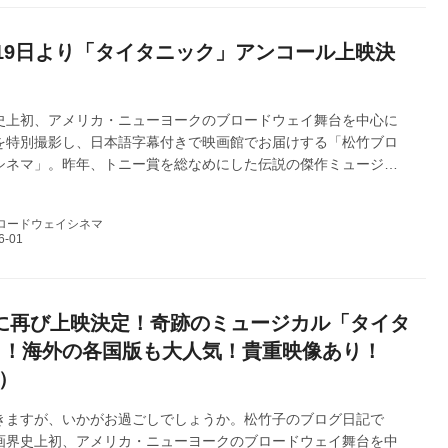
す！そしてこの度、上映延長が決定いたしました！皆様のご来場
おります。どうぞよろし...
19日より「タイタニック」アンコール上映決
史上初、アメリカ・ニューヨークのブロードウェイ舞台を中心に
を特別撮影し、日本語字幕付きで映画館でお届けする「松竹ブロ
シネマ」。昨年、トニー賞を総なめにした伝説の傑作ミュージカ
松竹ブロードウェイシネマ 2025 秋」として全国順次公開し、 第
タニック」は、長編映画と混ざり、唯一のODS映画として、全国ミ
ロードウェイシネマ
ランキング初登場トップ5位で大ヒット公開いたしました！改めて
申し上げます。ご好評につき、下記の内容でアンコール上映を開
す！皆様のご来場をお待ちしております。どうぞよろしくお願い
す。
9に再び上映決定！奇跡のミュージカル「タイタ
」！海外の各国版も大人気！貴重映像あり！
2）
きますが、いかがお過ごしでしょうか。松竹子のブログ日記で
画界史上初、アメリカ・ニューヨークのブロードウェイ舞台を中