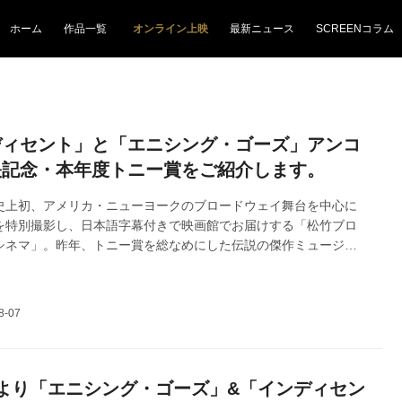
ホーム
作品一覧
オンライン上映
最新ニュース
SCREENコラム
ディセント」と「エニシング・ゴーズ」アンコ
映記念・本年度トニー賞をご紹介します。
史上初、アメリカ・ニューヨークのブロードウェイ舞台を中心に
を特別撮影し、日本語字幕付きで映画館でお届けする「松竹ブロ
シネマ」。昨年、トニー賞を総なめにした伝説の傑作ミュージカ
松竹ブロードウェイシネマ 2025 秋」として全国順次公開し、 第
シング・ゴーズ」は、長編映画と混ざり、唯一のODS映画として、
アターランキング初登場トップ4位で大ヒット公開いたしました。
弾「インディセント」は城田優さん（俳優）からも大絶賛をいただ
改めて皆様へ御礼申し上げます。ご好評につき、下記の内容でア
を開催いたします。皆...
より「エニシング・ゴーズ」&「インディセン