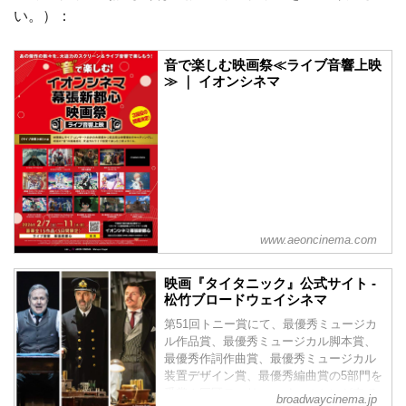
い。）：
音で楽しむ映画祭≪ライブ音響上映
≫ ｜ イオンシネマ
www.aeoncinema.com
映画『タイタニック』公式サイト -
松竹ブロードウェイシネマ
第51回トニー賞にて、最優秀ミュージカ
ル作品賞、最優秀ミュージカル脚本賞、
最優秀作詞作曲賞、最優秀ミュージカル
装置デザイン賞、最優秀編曲賞の5部門を
受賞！巨匠モーリー・イェストンが奏で
broadwaycinema.jp