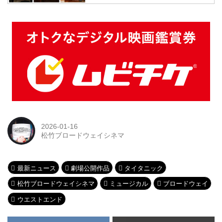
る美しく壮大な音楽も必聴！1912年に起
きたタイタニック号の沈没事故。出港か
ら沈没までを描き、船の設計者トーマ
ス・アンドリューズ、船長エドワード・
スミス、船主J・ブルース・イズメイを中
心に、豪華客船に乗り込んだ人々は、そ
れぞれの夢や希望を抱えて旅を始める
が、氷山との衝突によって運命が大きく
変わってしまう…。
2026-01-16
松竹ブロードウェイシネマ
最新ニュース
劇場公開作品
タイタニック
松竹ブロードウェイシネマ
ミュージカル
ブロードウェイ
ウエストエンド