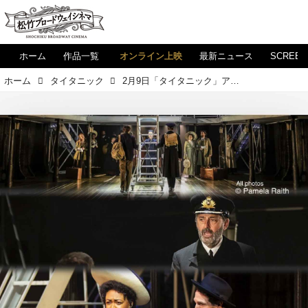
ホーム
作品一覧
オンライン上映
最新ニュース
SCREE
ホーム
タイタニック
2月9日「タイタニック」アンコール上映決定！