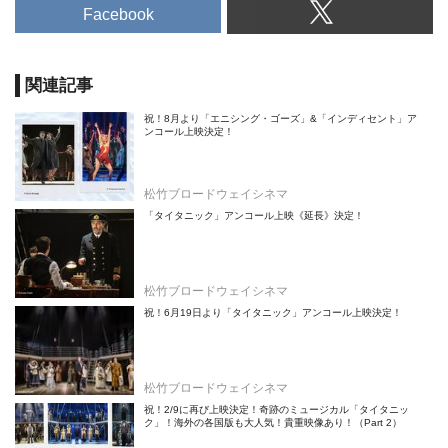
Facebook
関連記事
祝！8月より「エニシング・ゴーズ」&「インディセント」ア
ンコール上映決定！
松竹ブロードウェイシネマ
「タイタニック」アンコール上映《延長》決定！
松竹ブロードウェイシネマ
祝！6月19日より「タイタニック」アンコール上映決定！
松竹ブロードウェイシネマ
祝！2/9に再び上映決定！奇跡のミュージカル「タイタニッ
ク」！海外の各国版も大人気！貴重映像あり！（Part 2）