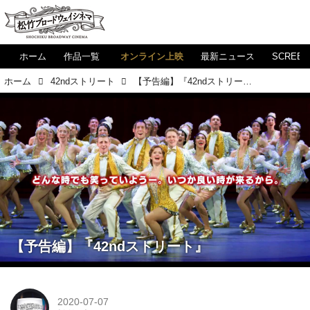
ホーム
作品一覧
オンライン上映
最新ニュース
SCREE
ホーム
42ndストリート
【予告編】『42ndストリート』
【予告編】『42ndストリート』
2020-07-07