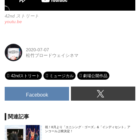
42nd ストリート
youtu.be
2020-07-07
松竹ブロードウェイシネマ
42ndストリート
ミュージカル
劇場公開作品
Facebook
関連記事
祝！8月より「エニシング・ゴーズ」&「インディセント」ア
ンコール上映決定！