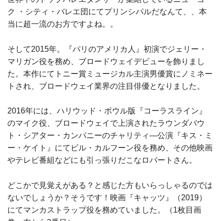
ク ・シティ・バレエ団にてプリンシパルだなんて、、本
当に超一流のお方ですよね。。
そして2015年。『パリのアメリカ人』初演でジェリー・
マリガン役を務め、ブロードウェイデビューを飾りまし
た。本作にてトニー賞ミュージカル主演男優賞にノミネー
トされ、ブロードウェイ業界の注目俳優となりました。
2016年には、ハリウッド・ボウル版『コーラスライン』
のマイク役、ブロードウェイで上演されたラウンダバウ
ト・シアター・カンパニーのチャリティ―公演『キス・ミ
ー・ケイト』にてビル・カルフーン役を務め、その他映画
やテレビ番組などにも引っ張りだこなロバートさん。
どこかで見覚えがある？と感じた方もいらっしゃるのでは
ないでしょうか？そうです！映画『キャッツ』（2019）
にてマンカストラップ役を務めていました。（1枚目画