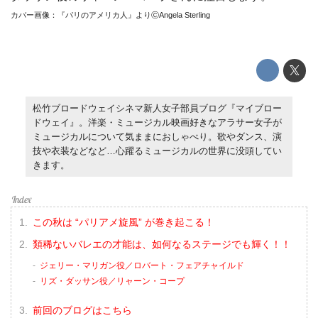
カバー画像：『パリのアメリカ人』よりⒸAngela Sterling
松竹ブロードウェイシネマ新人女子部員ブログ『マイブロー
ドウェイ』。洋楽・ミュージカル映画好きなアラサー女子が
ミュージカルについて気ままにおしゃべり。歌やダンス、演
技や衣装などなど…心躍るミュージカルの世界に没頭してい
きます。
この秋は “パリアメ旋風” が巻き起こる！
類稀ないバレエの才能は、如何なるステージでも輝く！！
ジェリー・マリガン役／ロバート・フェアチャイルド
リズ・ダッサン役／リャーン・コープ
前回のブログはこちら