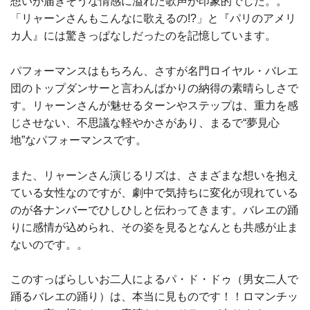
想いが届きそうな情感に溢れた歌声が印象的でした。。
「リャーンさんもこんなに歌えるの!?」と『パリのアメリ
カ人』には驚きっぱなしだったのを記憶しています。
パフォーマンスはもちろん、さすが名門ロイヤル・バレエ
団のトップダンサーと言わんばかりの納得の素晴らしさで
す。リャーンさんが魅せるターンやステップは、重力を感
じさせない、不思議な軽やかさがあり、まるで“夢見心
地”なパフォーマンスです。
また、リャーンさん演じるリズは、さまざまな想いを抱え
ている女性なのですが、劇中で気持ちに変化が現れている
のが各ナンバーでひしひしと伝わってきます。バレエの踊
りに感情が込められ、その姿を見るとなんとも共感が止ま
ないのです。。
このすっばらしいお二人によるパ・ド・ドゥ（男女二人で
踊るバレエの踊り）は、本当に見ものです！！ロマンチッ