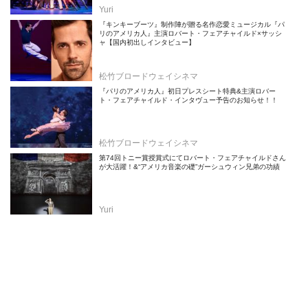
Yuri
『キンキーブーツ』制作陣が贈る名作恋愛ミュージカル『パ
リのアメリカ人』主演ロバート・フェアチャイルド×サッシ
ャ【国内初出しインタビュー】
松竹ブロードウェイシネマ
『パリのアメリカ人』初日プレスシート特典&主演ロバー
ト・フェアチャイルド・インタヴュー予告のお知らせ！！
松竹ブロードウェイシネマ
第74回トニー賞授賞式にてロバート・フェアチャイルドさん
が大活躍！&“アメリカ音楽の礎”ガーシュウィン兄弟の功績
Yuri