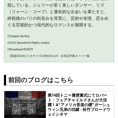
指している。ジェリーが若く美しいダンサー、リズ
（リャーン・コープ）と運命的な出会いを果たすと、
終戦後のパリの街並みを背景に、芸術や友情、恋をめ
ぐる官能的かつ現代的なロマンスが展開する。
ⒸAngela Sterling
©2018 Swonderful Rights Limited
©BroadwayHD/松竹
〈英国/2018/ビスタサイズ/139分/5.1ch〉日本語字幕スーパー版
前回のブログはこちら
第74回トニー賞授賞式にてロバー
ト・フェアチャイルドさんが大活
躍！&“アメリカ音楽の礎”ガーシュ
ウィン兄弟の功績 - 松竹ブロードウ
ェイシネマ