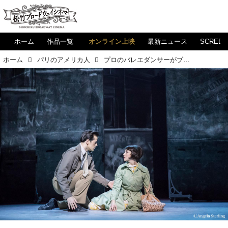
ホーム
作品一覧
オンライン上映
最新ニュース
SCREE
ホーム
パリのアメリカ人
プロのバレエダンサーがブロードウェイ俳優へ転向!?『パリのアメリカ人』主演のお二人に注目