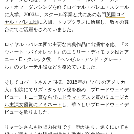
ル・オブ・ダンシングを経てロイヤル・バレエ・スクール
に入学。2003年、スクール卒業と共にあの名門
英国ロイ
ヤル・バレエ団
に入団。トップクラスに所属し、数々の舞
台にてご活躍をされていました。
ロイヤル・バレエ団の主要な古典作品に出演する他、『ス
ウィート・バイオレット』のエミリー・ディモック役とア
ニー・E・クルック役、『ヘンゼル・アンド・グレーテ
ル』のグレーテル役などを務めていました。
そしてロバートさんと同様、2015年の『パリのアメリカ
人』初演にてリズ・ダッサン役を務め、ブロードウェイデ
ビュー。
トニー賞ならびにドラマ・デスク賞のミュージカ
ル主演女優賞にノミネート
し、華々しいブロードウェイデ
ビューを飾りました。
リャーンさんも歌唱力抜群です。艶があり、遠くにいても