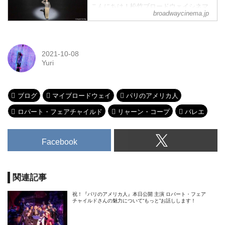
こんにちは！松竹ブロードウェイシネマ
broadwaycinema.jp
新人女子部員のYuriです。ブロードウェイ
ミュージカル初心者の私が、ミュージカ
ルや演劇の素晴らしさについて気ままに
発信！今回は、先日開催された『第74回
2021-10-08
トニー賞授賞式』と『パリのアメリカ
Yuri
人』の楽曲を創り上げた偉大なる作曲
家・作詞家のガーシュウィン兄弟に注目
します。カバー画像：『パリのアメリカ
人』よりⒸAngela Sterling
ブログ
マイブロードウェイ
パリのアメリカ人
ロバート・フェアチャイルド
リャーン・コープ
バレエ
Facebook
関連記事
祝！『パリのアメリカ人』本日公開 主演 ロバート・フェア
チャイルドさんの魅力について“もっと”お話しします！