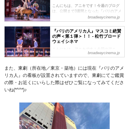
こんにちは、アニキです！今週のブログ
は、公開まで3週間となった『パリのアメ
リカ人』の宣伝展開についてご報告しま
broadwaycinema.jp
す！今回から『パリのアメリカ人』公開
までのアニキ・ブログは、「気になる宣
『パリのアメリカ人』マスコミ絶賛
伝展開」をコンパクトにお届けしていき
の声＜第１弾＞！！ - 松竹ブロード
ますね！
ウェイシネマ
こんにちは、アニキです！今回のアニ
broadwaycinema.jp
キ・ブログは、『パリのアメリカ人』マ
スコミ試写会をご覧になったマスコミの
方々の感想をご紹介させて頂きます！！
また、東劇（所在地／東京・築地）には現在『パリのアメ
リカ人』の看板が設置されていますので、東劇にてご鑑賞
の際・お近くにいらした際はぜひご覧になってみてくださ
いね(*^^*)♪