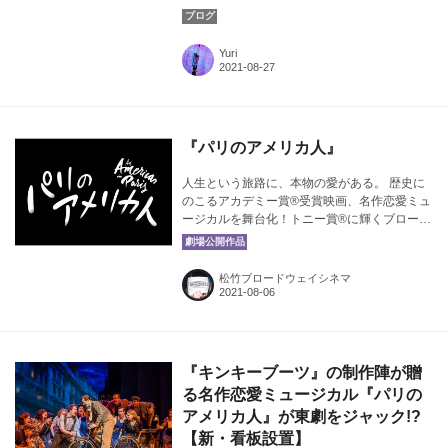
晴らしさについて気ままに発信！今回は、
『パリのアメリカ人』にて主演を務めたロバ
ート・フェアチャイルドさんの“もうひとつの
Yuri
顔”について注目します。カバー画像：『パリ
のアメリカ人』よりⒸAngela Sterling
『パリのアメリカ人』
人生という旅路に、本物の愛がある。 歴史に
のこるアカデミー賞®️受賞映画、名作恋愛ミュ
ージカルを舞台化！トニー賞®︎に輝くブロード
ウェイ・プロダクションとキャストが贈る、
最上級ブリティッシュ・エンタテインメン
ト！ 最高峰のバレエダンサーたちが繰り広げ
松竹ブロードウェイシネマ
る、ベスト・オブ・ザ・ベストな“無敵恋愛ミ
ュージカル”！ 『パリのアメリカ人』は、アメ
リカのミュージカル映画史上に君臨する「巴
里のアメリカ人」（1951年）の舞台版であ
る。映画は、豪快なタップダンスが魅力のジ
『キンキーブーツ』の制作陣が贈
ーン・ケリー主演作であり、当時のアカデミ
る名作恋愛ミュージカル『パリの
ー賞で8部門ノミネート中、作品賞の他に最多
アメリカ人』が東劇をジャック!?
で6部門を受賞している名作だ。 ミュージカル
舞台版『パ...
【新・看板設置】