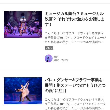
ミュージカル舞台？ミュージカル
映画？ それぞれの魅力をお話しま
す！
こんにちは！松竹ブロードウェイシネマ新人
女子部員のYuriです。ブロードウェイミュージ
カル初心者の私が、ミュージカルや演劇の素
晴らしさについて気ままに発信！今回は、ミ
ュージカル舞台とミュージカル映画、それぞ
れの魅力について注目します。カバー画像：
Yuri
『パリのアメリカ人』よりⒸAngela Sterling
バレエダンサー&フラワー事業を
展開！別ステージでの“もうひとつ
の顔”に注目
こんにちは！松竹ブロードウェイシネマ新人
女子部員のYuriです。ブロードウェイミュージ
カル初心者の私が、ミュージカルや演劇の素