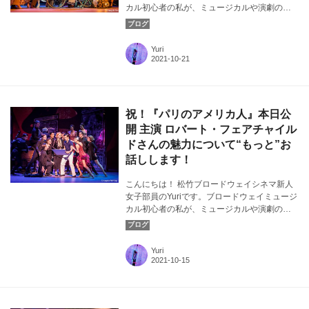
カル初心者の私が、ミュージカルや演劇の素
晴らしさについて気ままに発信！ 今回は、シ
ネ・ミュージカル（シネマ・ミュージカル）
についてお話します。カバー画像：『パリの
Yuri
アメリカ人』よりⒸAngela Sterling
祝！『パリのアメリカ人』本日公
開 主演 ロバート・フェアチャイル
ドさんの魅力について“もっと”お
話しします！
こんにちは！ 松竹ブロードウェイシネマ新人
女子部員のYuriです。ブロードウェイミュージ
カル初心者の私が、ミュージカルや演劇の素
晴らしさについて気ままに発信！ いよいよ本
日『パリのアメリカ人』が公開！ そこで今回
は、前回に引き続き主演を務めたジェリー・
Yuri
マリガン役のロバート・フェアチャイルドさ
んに注目したいと思います。国内初インタビ
ューにて感じられたとっても素敵なお人柄
や、インタビューにてお話して下さった内容
などを少し掘り下げてお届けします。カバー