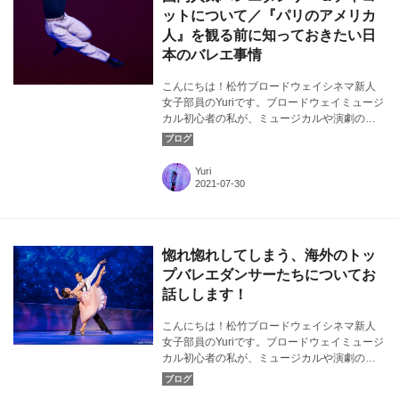
ットについて／『パリのアメリカ
人』を観る前に知っておきたい日
本のバレエ事情
こんにちは！松竹ブロードウェイシネマ新人
女子部員のYuriです。ブロードウェイミュージ
カル初心者の私が、ミュージカルや演劇の素
晴らしさについて気ままに発信！今回は、国
内で人気を集めるバレエダンサーと日本のバ
レエ・ダンス用品ブランド『チャコット』に
Yuri
ついてお話ししたいと思います。カバー画
像：『パリのアメリカ人』より ⒸAngela
Sterling
惚れ惚れしてしまう、海外のトッ
プバレエダンサーたちについてお
話しします！
こんにちは！松竹ブロードウェイシネマ新人
女子部員のYuriです。ブロードウェイミュージ
カル初心者の私が、ミュージカルや演劇の素
晴らしさについて気ままに発信！今回は、見
る人を魅了して止まない、海外のトップバレ