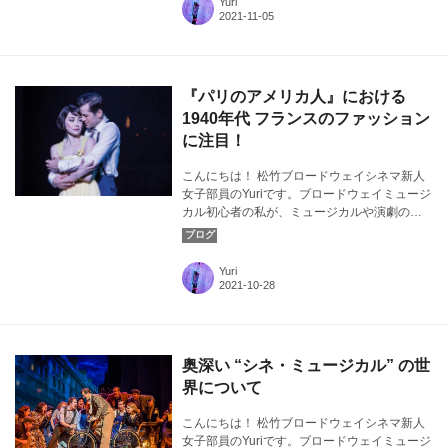
Yuri
『パリのアメリカ人』よりⒸAngela Sterling
『パリのアメリカ人』における
1940年代 フランスのファッション
に注目！
こんにちは！ 松竹ブロードウェイシネマ新人
女子部員のYuriです。ブロードウェイミュージ
カル初心者の私が、ミュージカルや演劇の素
晴らしさについて気ままに発信！ 今回は、
『パリのアメリカ人』にちなんで1940年代の
フランスファッションに注目します。カバー
Yuri
画像：『パリのアメリカ人』よりⒸAngela
Sterling
奥深い “シネ・ミュージカル” の世
界について
こんにちは！ 松竹ブロードウェイシネマ新人
女子部員のYuriです。ブロードウェイミュージ