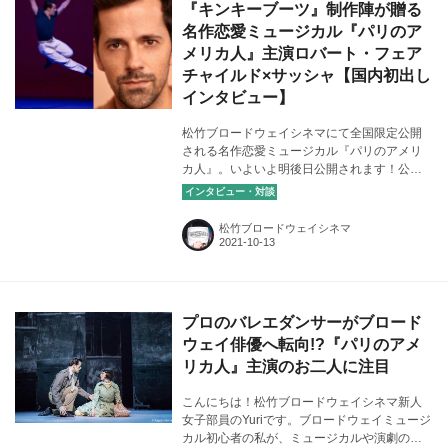
『キンキーブーツ』制作陣が贈る
画像：『パリのアメリカ人』よりⒸAngela
名作恋愛ミュージカル『パリのア
Sterling
メリカ人』主演ロバート・フェア
チャイルド×サッシャ【国内初出し
インタビュー】
松竹ブロードウェイシネマにて全国限定公開
される名作恋愛ミュージカル『パリのアメリ
カ人』。いよいよ明後日公開されます！公開
を記念して、主演のジェリー・マリガン役を
務めたロバート・フェアチャイルドさんに国
内初インタビューを行いました。ミュージカ
松竹ブロードウェイシネマ
ルに出演したきっかけや、共演者とのエピソ
ード、本作の見どころなど魅力的なお話が満
載。インタビュワーに松竹ブロードウェイシ
ネマ予告編ナレーションでお馴染みのサッシ
ャさんをお招きし、終始笑顔が絶えないスペ
プロのバレエダンサーがブロード
シャルなひとときとなりました。ぜひご覧く
ウェイ俳優へ転向!?『パリのアメ
ださい！カバー画像：（左）『パリのアメリ
リカ人』主演のお二人に注目
カ人』よりⒸAngela Sterling（右）ⒸRyan
Slack
こんにちは！松竹ブロードウェイシネマ新人
女子部員のYuriです。ブロードウェイミュージ
カル初心者の私が、ミュージカルや演劇の素