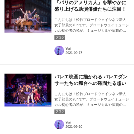
『パリのアメリカ人』を華やかに
盛り上げる助演俳優たちに注目！
こんにちは！松竹ブロードウェイシネマ新人
女子部員のYuriです。ブロードウェイミュージ
カル初心者の私が、ミュージカルや演劇の素
晴らしさについて気ままに発信！今回は、
『パリのアメリカ人』に出演する助演俳優た
ちについて注目します。カバー画像：『パリ
Yuri
のアメリカ人』よりⒸAngela Sterling
バレエ映画に描かれる バレエダン
サーたちの舞台への確固たる想い
こんにちは！松竹ブロードウェイシネマ新人
女子部員のYuriです。ブロードウェイミュージ
カル初心者の私が、ミュージカルや演劇の素
晴らしさについて気ままに発信！今回は、バ
レエ映画に注目してお話していきます。カバ
ー画像：『パリのアメリカ人』よりⒸAngela
Yuri
Sterling