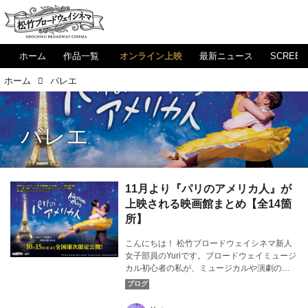
ホーム
作品一覧
オンライン上映
最新ニュース
SCREE
ホーム
バレエ
バレエ
11月より『パリのアメリカ人』が
上映される映画館まとめ【全14箇
所】
こんにちは！ 松竹ブロードウェイシネマ新人
女子部員のYuriです。ブロードウェイミュージ
カル初心者の私が、ミュージカルや演劇の素
晴らしさについて気ままに発信！ 今回は、11
月より『パリのアメリカ人』が上映される映
画館についてご紹介します。カバー画像：