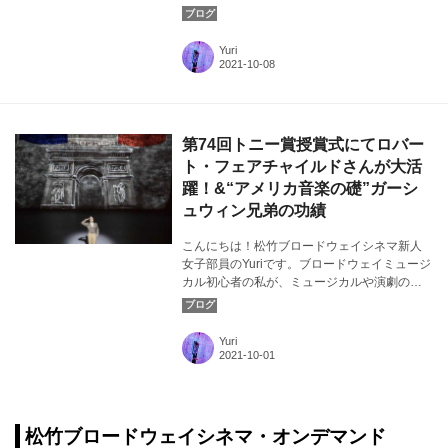
晴らしさについて気ままに発信！今回は、
『パリのアメリカ人』にて主演を務めたジェ
リー・マリガン役のロバート・フェアチャイ
Yuri
ルドさんと、リズ・ダッサン役のリャーン・
コープさんに注目します。カバー画像：『パ
リのアメリカ人』よりⒸAngela Sterling
第74回トニー賞授賞式にてロバー
ト・フェアチャイルドさんが大活
躍！&“アメリカ音楽の礎”ガーシ
ュウィン兄弟の功績
こんにちは！松竹ブロードウェイシネマ新人
女子部員のYuriです。ブロードウェイミュージ
カル初心者の私が、ミュージカルや演劇の素
晴らしさについて気ままに発信！今回は、先
日開催された『第74回トニー賞授賞式』と
『パリのアメリカ人』の楽曲を創り上げた偉
Yuri
大なる作曲家・作詞家のガーシュウィン兄弟
に注目します。カバー画像：『パリのアメリ
カ人』よりⒸAngela Sterling
松竹ブロードウェイシネマ・オンデマンド