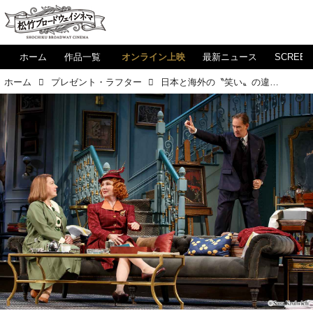
ホーム
作品一覧
オンライン上映
最新ニュース
SCREE
ホーム
プレゼント・ラフター
日本と海外の〝笑い〟の違いとは？／『プレゼント・ラフター』のコメディについて（前編）