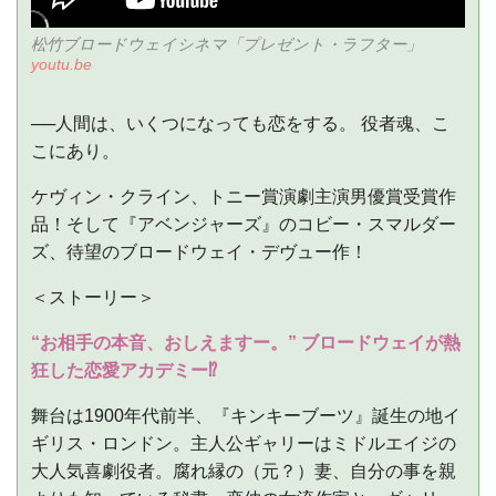
松竹ブロードウェイシネマ「プレゼント・ラフター」
youtu.be
──人間は、いくつになっても恋をする。 役者魂、こ
こにあり。
ケヴィン・クライン、トニー賞演劇主演男優賞受賞作
品！そして『アベンジャーズ』のコビー・スマルダー
ズ、待望のブロードウェイ・デヴュー作！
＜ストーリー＞
“お相手の本音、おしえますー。” ブロードウェイが熱
狂した恋愛アカデミー⁉
舞台は1900年代前半、『キンキーブーツ』誕生の地イ
ギリス・ロンドン。主人公ギャリーはミドルエイジの
大人気喜劇役者。腐れ縁の（元？）妻、自分の事を親