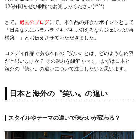
劇作家でもあるカワードの大ヒット喜劇
126分間をぜひ劇場でお楽しみください(*^^*)
を、アカデミー賞®️×トニー賞®️W受賞の
ケヴィン・クラインと『アベンジャー
ズ』のコビー・スマルダーズが、ニュー
さて。
過去のブログ
にて、本作品の好きなポイントとして
ヨークのブロードウェイから皆さまへお
「日常なのにハラハラドキドキ…例えるならジェンガの再
贈りします！
ⒸSara Krulwich
構築！」とお伝えさせていただきました。
英国の劇作家で博学なマルチタレントで
もあったノエル・カワードは、1900年代
コメディ作品である本作の〝笑い〟とは、どのような内容
のセレブリティで...
だと思いますか？ その魅力を紐解くべく、まずは日本と
海外の〝笑い〟の違いについて注目したいと思います。
日本と海外の〝笑い〟の違い
スタイルやテーマの違いで味わいが変わる？