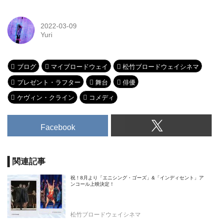
ルや演劇の素晴らしさについて気ままに
発信！ 今回は『プレゼント・ラフター』
2022-03-09
の原作者である元祖・マルチタレント ノ
Yuri
エル・カワードさんについてのお話。豊
かな才能やカリスマ性についてお届けし
た前編に引き続き、後編では幅広い交友
関係について注目していきます！カバー
ブログ
マイブロードウェイ
松竹ブロードウェイシネマ
画像：『プレゼント・ラフター』より
ⒸSara Krulwich
プレゼント・ラフター
舞台
俳優
ケヴィン・クライン
コメディ
Facebook
関連記事
祝！8月より「エニシング・ゴーズ」&「インディセント」ア
ンコール上映決定！
松竹ブロードウェイシネマ