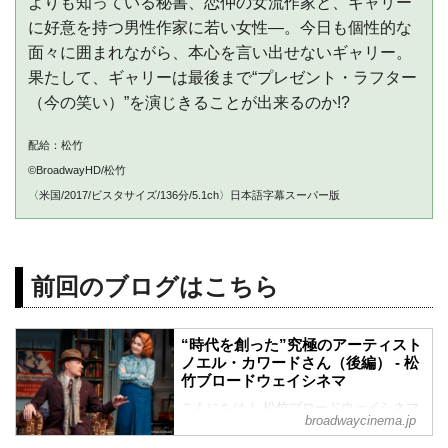
よりも知っている秘書、恋仲の女流作家と、ギャリー
に好意を持つ男性作家に若い女性―。今日も個性的な
面々に囲まれながら、本心を言い出せないギャリー。
果たして、ギャリーは最後まで“プレゼント・ラフター
（今の笑い）”を演じきることが出来るのか!?
配給：松竹
©BroadwayHD/松竹
〈米国/2017/ビスタサイズ/136分/5.1ch〉日本語字幕スーパー版
前回のブログはこちら
“時代を創った”究極のアーティスト
ノエル・カワードさん（後編） - 松
竹ブロードウェイシネマ
こんにちは！ 松竹ブロードウェイシネマ
broadwaycinema.jp
新人女子部員のYuriです。ブロードウェイ
ミュージカル初心者の私が、ミュージカ