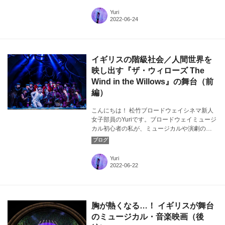
いるイギリスの階級社会についてお話。後編
Yuri
では、実際にどんなところで感じたのか注目
していきます。カバー画像：『ザ・ウィロー
ズ The Wind in the Willows』より ⒸMarc
Brenner
イギリスの階級社会／人間世界を
映し出す『ザ・ウィローズ The
Wind in the Willows』の舞台（前
編）
こんにちは！ 松竹ブロードウェイシネマ新人
女子部員のYuriです。ブロードウェイミュージ
カル初心者の私が、ミュージカルや演劇の素
晴らしさについて気ままに発信！ 今回は、
『ザ・ウィローズ The Wind in the Willows』
で描かれているイギリスの階級社会について
Yuri
お話しします。カバー画像：『ザ・ウィロー
ズ The Wind in the Willows』より ⒸMarc
Brenner
胸が熱くなる…！ イギリスが舞台
のミュージカル・音楽映画（後