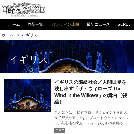
ホーム
作品一覧
オンライン上映
最新ニュース
SCREE
ホーム
イギリス
イギリス
イギリスの階級社会／人間世界を
映し出す『ザ・ウィローズ The
Wind in the Willows』の舞台（後
編）
こんにちは！ 松竹ブロードウェイシネマ新人
女子部員のYuriです。ブロードウェイミュージ
カル初心者の私が、ミュージカルや演劇の素
晴らしさについて気ままに発信！ 『ザ・ウィ
ローズ The Wind in the Willows』で描かれて