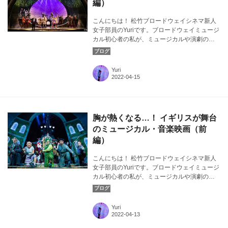
編）
こんにちは！ 松竹ブロードウェイシネマ新人
女子部員のYuriです。ブロードウェイミュージ
カル初心者の私が、ミュージカルや演劇の素
晴らしさについて気ままに発信！ 今回は、イ
ギリスが舞台となっているミュージカル・音
楽映画について注目。後編では、音楽で人生
Yuri
が変わってしまう!? 心温まるストーリーが印
象的な音楽映画についてお話しします。カバ
ー画像：『ザ・ウィローズ The Wind in the
Willows』より ⒸMarc Brenner
胸が熱くなる…！ イギリスが舞台
のミュージカル・音楽映画（前
編）
こんにちは！ 松竹ブロードウェイシネマ新人
女子部員のYuriです。ブロードウェイミュージ
カル初心者の私が、ミュージカルや演劇の素
晴らしさについて気ままに発信！ 今回は、イ
ギリスが舞台となっているミュージカル・音
楽映画についてお話しします。カバー画像：
Yuri
『ザ・ウィローズ The Wind in the Willows』
より ⒸMarc Brenner