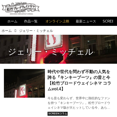
ホーム
作品一覧
オンライン上映
最新ニュース
SCREE
ホーム
ジェリー・ミッチェル
ジェリー・ミッチェル
時代や世代を問わず不動の人気を
誇る『キンキーブーツ』の昔と今
【松竹ブロードウェイシネマ コラ
ムvol.4】
今も昔も変わらず、世界中に熱狂的なファン
を持つ『キンキーブーツ』。松竹ブロードウ
ェイシネマ版が大ヒットしている今、あらた
めて作品の歴史を振り返ってみたい。（文：
宇田夏苗）