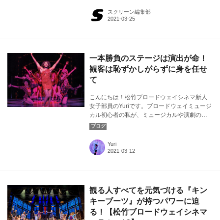
スクリーン編集部
一本勝負のステージは演出が命！
観客は恥ずかしがらずに身を任せ
て
こんにちは！松竹ブロードウェイシネマ新人
女子部員のYuriです。ブロードウェイミュージ
カル初心者の私が、ミュージカルや演劇の素
晴らしさについて気ままに発信！今回は『キ
ンキーブーツ』の演出や楽曲ついて注目しま
す。
Yuri
観る人すべてを元気づける『キン
キーブーツ』が持つパワーに迫
る！【松竹ブロードウェイシネマ