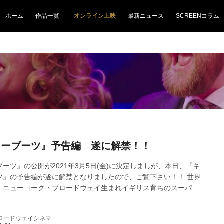
ホーム
作品一覧
オンライン上映
最新ニュース
SCREENコラム
キーブーツ』予告編 遂に解禁！！
ーツ』の公開が2021年3月5日(金)に決定しましが、本日、『キ
ツ』の予告編が遂に解禁となりましたので、ご覧下さい！！ 世界
！ニューヨーク・ブロードウェイ生まれイギリス育ちのスーパー
ュージカルが遂に映画館に登場！ トニー賞®受賞作品大ヒット・
ル、“本家本元”版が遂に日本上陸！ 実話を元にした映画『キンキ
ロードウェイシネマ
から、ニューヨーク・ブロードウェイ界の明星、ハーヴェイ・フ