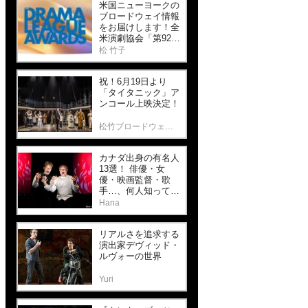
米国ニューヨークの
ブロードウェイ情報
をお届けします！全
米演劇協会「第92回
ドラマリーグ・アワ
松 竹子
ード」と歴史ある劇
場「パレス・シアタ
祝！6月19日より
ー」最新作！
「タイタニック」ア
ンコール上映決定！
松竹ブロードウェイシネマ
カナダ出身の有名人
13選！ 俳優・女
優・映画監督・歌
手…、何人知って
る？【前編】
Hana
リアルさを追求する
演出家デヴィッド・
ルヴォーの世界
Yuri