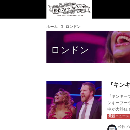
ホーム
ロンドン
ロンドン
『キン
『キンキーブ
ンキーブー
中が大熱狂
ヒット・ミ
ミュージカ
松竹ブ
ーブーツ』