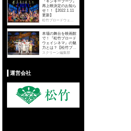
『キンキーブーツ』
再上映決定のお知ら
せ！！【2022.1.11
更新】
松竹ブロードウェイシネマ
本場の舞台を映画館
で！『松竹ブロード
ウェイシネマ』の魅
力とは？【松竹ブロ
ードウェイシネマ
スクリーン編集部
コラムvol.1】
運営会社