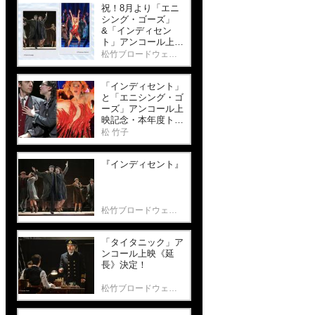
祝！8月より「エニ
シング・ゴーズ」
&「インディセン
ト」アンコール上映
決定！
松竹ブロードウェイシネマ
「インディセント」
と「エニシング・ゴ
ーズ」アンコール上
映記念・本年度トニ
ー賞をご紹介しま
松 竹子
す。
『インディセント』
松竹ブロードウェイシネマ
「タイタニック」ア
ンコール上映《延
長》決定！
松竹ブロードウェイシネマ