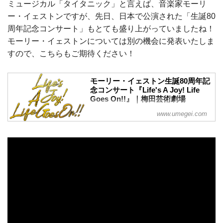
ミュージカル「タイタニック」と言えば、音楽家モーリ
ー・イェストンですが、先日、日本で公演された「生誕80
周年記念コンサート」もとても盛り上がっていましたね！
モーリー・イェストンについては別の機会に発表いたしま
すので、こちらもご期待ください！
モーリー・イェストン生誕80周年記
念コンサート『Life's A Joy! Life
Goes On!!』｜梅田芸術劇場
モーリー・イェストン生誕80周年記念コ
www.umegei.com
ンサート『Life's A Joy! Life Goes On!!』
with 20 years of Gratitude from Umeda
Arts Theater 2025年7月19日～20日 東京
国際フォーラム ホールA／7月26日～27日
大阪 梅田芸術劇場メインホール