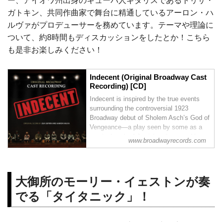
ー、アイオワ州出身のキューバ人ギタリスであるトリサ・
ガトキン、共同作曲家で舞台に精通しているアーロン・ハ
ルヴァがプロデューサーを務めています。テーマや理論に
ついて、約8時間もディスカッションをしたとか！こちら
も是非お楽しみください！
Indecent (Original Broadway Cast
Recording) [CD]
Indecent is inspired by the true events
surrounding the controversial 1923
Broadway debut of Sholem Asch’s God of
Vengeance—a play seen by some as a
seminal work of Jewish culture, and by
www.broadwayrecords.com
others as an act of traitorous libel. The
play charts the h...
大御所のモーリー・イェストンが奏
でる「タイタニック」！