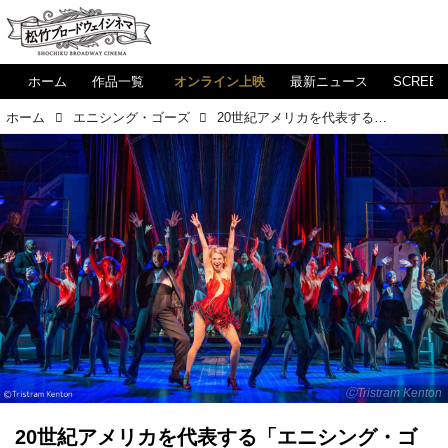
ホーム
作品一覧
オンライン上映
最新ニュース
SCREE
ホーム
エニシング・ゴーズ
20世紀アメリカを代表する「エニシング・ゴーズ」の奇才コール・ポーター他、ミュージカルや演劇に欠かせない音楽家たち！
ⒸTristram Kenton
20世紀アメリカを代表する「エニシング・ゴ