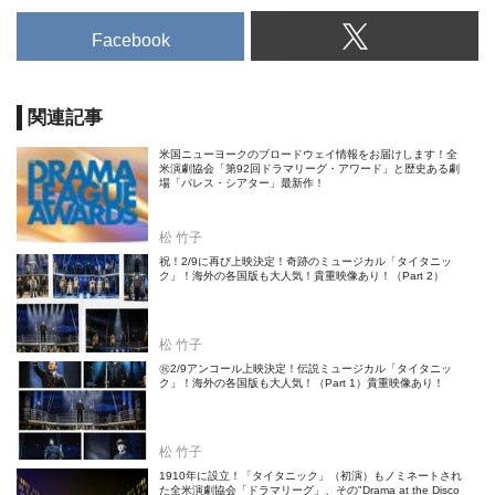
Facebook
関連記事
米国ニューヨークのブロードウェイ情報をお届けします！全
米演劇協会「第92回ドラマリーグ・アワード」と歴史ある劇
場「パレス・シアター」最新作！
松 竹子
祝！2/9に再び上映決定！奇跡のミュージカル「タイタニッ
ク」！海外の各国版も大人気！貴重映像あり！（Part 2）
松 竹子
㊗2/9アンコール上映決定！伝説ミュージカル「タイタニッ
ク」！海外の各国版も大人気！（Part 1）貴重映像あり！
松 竹子
1910年に設立！「タイタニック」（初演）もノミネートされ
た全米演劇協会「ドラマリーグ」、その"Drama at the Disco