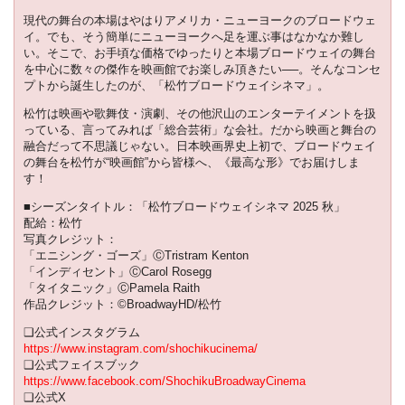
現代の舞台の本場はやはりアメリカ・ニューヨークのブロードウェ
イ。でも、そう簡単にニューヨークへ足を運ぶ事はなかなか難し
い。そこで、お手頃な価格でゆったりと本場ブロードウェイの舞台
を中心に数々の傑作を映画館でお楽しみ頂きたい──。そんなコンセ
プトから誕生したのが、「松竹ブロードウェイシネマ」。
松竹は映画や歌舞伎・演劇、その他沢山のエンターテイメントを扱
っている、言ってみれば「総合芸術」な会社。だから映画と舞台の
融合だって不思議じゃない。日本映画界史上初で、ブロードウェイ
の舞台を松竹が“映画館”から皆様へ、《最高な形》でお届けしま
す！
■シーズンタイトル：「松竹ブロードウェイシネマ 2025 秋」
配給：松竹
写真クレジット：
「エニシング・ゴーズ」ⒸTristram Kenton
「インディセント」ⒸCarol Rosegg
「タイタニック」ⒸPamela Raith
作品クレジット：©BroadwayHD/松竹
❑公式インスタグラム
https://www.instagram.com/shochikucinema/
❑公式フェイスブック
https://www.facebook.com/ShochikuBroadwayCinema
❑公式X