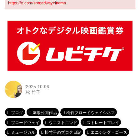
https://x.com/sbroadwaycinema
2025-10-06
松 竹子
ブログ
劇場公開作品
松竹ブロードウェイシネマ
ブロードウェイ
ウエストエンド
ストレートプレイ
ミュージカル
松竹子のブログ日記
エニシング・ゴーズ