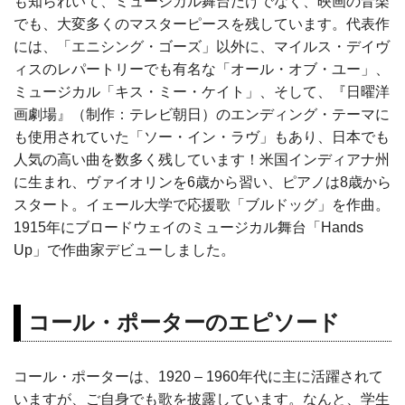
も知られいて、ミュージカル舞台だけでなく、映画の音楽
でも、大変多くのマスターピースを残しています。代表作
には、「エニシング・ゴーズ」以外に、マイルス・デイヴ
ィスのレパートリーでも有名な「オール・オブ・ユー」、
ミュージカル「キス・ミー・ケイト」、そして、『日曜洋
画劇場』（制作：テレビ朝日）のエンディング・テーマに
も使用されていた「ソー・イン・ラヴ」もあり、日本でも
人気の高い曲を数多く残しています！米国インディアナ州
に生まれ、ヴァイオリンを6歳から習い、ピアノは8歳から
スタート。イェール大学で応援歌「ブルドッグ」を作曲。
1915年にブロードウェイのミュージカル舞台「Hands
Up」で作曲家デビューしました。
コール・ポーターのエピソード
コール・ポーターは、1920 – 1960年代に主に活躍されて
いますが、ご自身でも歌を披露しています。なんと、学生