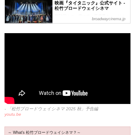
ミネート、最優秀演出賞&演劇照明デザイ
い、ドタバタの冒険が繰り広げられる。
映画『タイタニック』公式サイト -
ン賞を受賞した社会派ミュージカルの傑
松竹ブロードウェイシネマ
作！1907年のポーランド。売春宿の娘と
第51回トニー賞にて、最優秀ミュージカ
broadwaycinema.jp
その父のもとで働く女性の恋愛を描いた
ル作品賞、最優秀ミュージカル脚本賞、
「復讐の神」が生まれた。この歴史的な
最優秀作詞作曲賞、最優秀ミュージカル
戯曲を再び舞台に蘇らせるために、演劇
装置デザイン賞、最優秀編曲賞の5部門を
の持つ愛と魔法を信じて、芸術家たちは
受賞！巨匠モーリー・イェストンが奏で
困難に立ち向かっていく。
る美しく壮大な音楽も必聴！1912年に起
きたタイタニック号の沈没事故。出港か
ら沈没までを描き、船の設計者トーマ
ス・アンドリューズ、船長エドワード・
スミス、船主J・ブルース・イズメイを中
心に、豪華客船に乗り込んだ人々は、そ
れぞれの夢や希望を抱えて旅を始める
が、氷山との衝突によって運命が大きく
変わってしまう…。
- 「松竹ブロードウェイシネマ 2025 秋」予告編
youtu.be
～ What's 松竹ブロードウェイシネマ？～