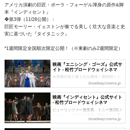
アメリカ演劇の巨匠・ポーラ・フォーゲル渾身の原作&脚
本『インディセント』
❖第3弾（11/28公開）：
巨匠モーリー・イェストンが奏でる美しく壮大な音楽と史
実に基づいた『タイタニック』
*1週間限定全国順次限定公開！（※東劇のみ2週間限定）
映画『エニシング・ゴーズ』公式サ
イト - 松竹ブロードウェイシネマ
全英興行収入第１位を獲得！第65回トニ
ー賞受賞、大スターのサットン・フォス
broadwaycinema.jp
ター主演！世界的な音楽界のカリスマ、
コール・ポーター作詞・作曲、恋と冒険
映画『インディセント』公式サイト
が繰り広げられるミュージカル・ラブコ
- 松竹ブロードウェイシネマ
メの最高傑作！大西洋を横断する豪華客
ピューリッツァー賞受賞、トニー賞2回ノ
船SSアメリカン号に乗り合わせたのは、
ミネート、アメリカ演劇の殿堂入りを果
ナイトクラブの歌姫、結婚を控えた実業
broadwaycinema.jp
たした巨匠、ポーラ・フォーゲル渾身の
家、犯罪者とその情婦など、多彩な旅客
原作&脚本！第71回トニー賞にて3部門ノ
たちばかり。恋愛やトラブルが絡み合