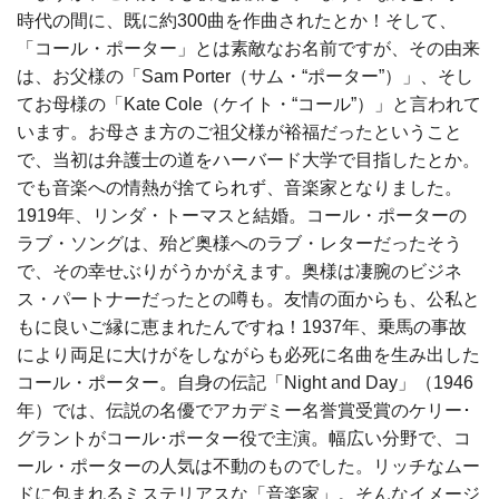
時代の間に、既に約300曲を作曲されたとか！そして、
「コール・ポーター」とは素敵なお名前ですが、その由来
は、お父様の「Sam Porter（サム・“ポーター”）」、そし
てお母様の「Kate Cole（ケイト・“コール”）」と言われて
います。お母さま方のご祖父様が裕福だったということ
で、当初は弁護士の道をハーバード大学で目指したとか。
でも音楽への情熱が捨てられず、音楽家となりました。
1919年、リンダ・トーマスと結婚。コール・ポーターの
ラブ・ソングは、殆ど奥様へのラブ・レターだったそう
で、その幸せぶりがうかがえます。奥様は凄腕のビジネ
ス・パートナーだったとの噂も。友情の面からも、公私と
もに良いご縁に恵まれたんですね！1937年、乗馬の事故
により両足に大けがをしながらも必死に名曲を生み出した
コール・ポーター。自身の伝記「Night and Day」（1946
年）では、伝説の名優でアカデミー名誉賞受賞のケリー･
グラントがコール･ポーター役で主演。幅広い分野で、コ
ール・ポーターの人気は不動のものでした。リッチなムー
ドに包まれるミステリアスな「音楽家」。そんなイメージ