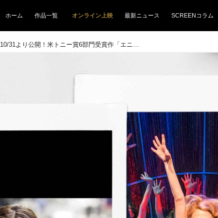
ホーム
作品一覧
オンライン上映
最新ニュース
SCREENコラム
舞台裏話も！10/31より公開！米トニー賞6部門受賞作「エニシング・ゴーズ」のサットン・フォスターに注目！劇中のリノ役についても熱く語る映像は必見！