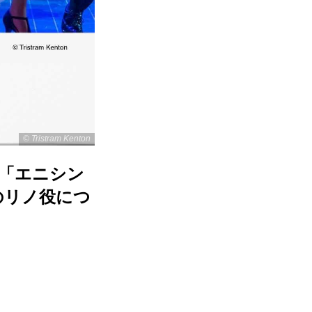
© Tristram Kenton
作「エニシン
のリノ役につ