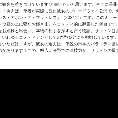
に観客を惹きつけています”と書いたかと思います。そこに是非
す！例えば、筆者が実際に観た彼女のブロードウェイ公演で、
ンス・アポン・ア・マットレス」（2024年）です。このミュ
ドウ豆の上に寝たお姫さま』をコメディ的に翻案した舞台です
なお姫様と出会い、本物の相手を探すと言う物語。サットンは
、いわゆるコメディアンとしての“汚れ役”にも挑戦しています
りいただけますが、彼女の迫力は、伝説の日本のバラエティ番組
のがあります！この、幅広い分野での演技力が、サットンの最