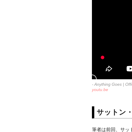
- Anything Goe
youtu.be
サットン
筆者は前回、サッ