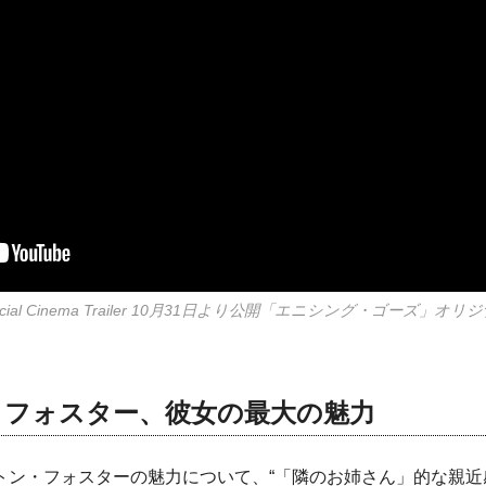
s | Official Cinema Trailer 10月31日より公開「エニシング・ゴーズ」
・フォスター、彼女の最大の魅力
トン・フォスターの魅力について、“「隣のお姉さん」的な親近