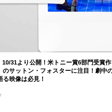
10/31より公開！米トニー賞6部門受賞
」のサットン・フォスターに注目！劇中
語る映像は必見！
7