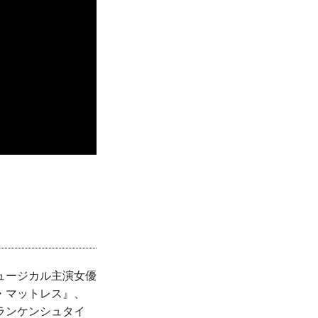
ュージカル主演女優
・マットレス』、
ランケンシュタイ