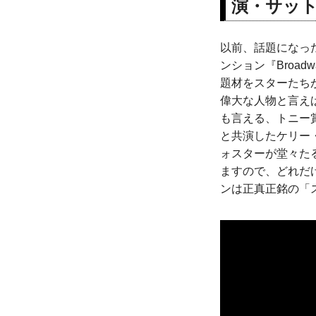
演・サッ
以前、話題になっ
ンション『Broa
題材をスターたち
偉大な人物と言え
も言える、トニー
と共演したケリー
ォスターが堂々た
ますので、どれだ
ンは正真正銘の「