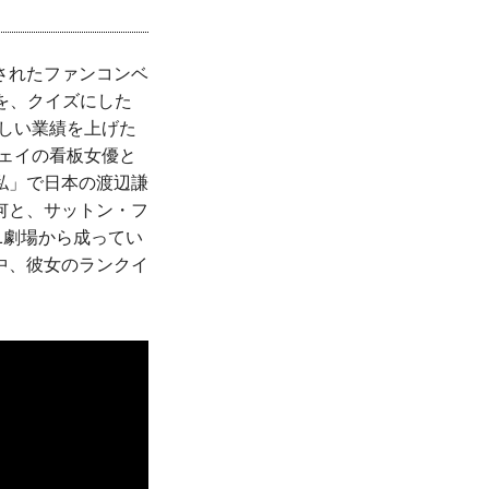
されたファンコンベ
果を、クイズにした
しい業績を上げた
ェイの看板女優と
私」で日本の渡辺謙
何と、サットン・フ
1劇場から成ってい
中、彼女のランクイ