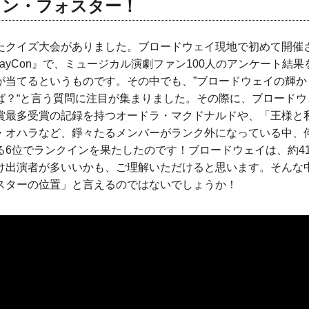
トン・フォスター！
たクイズ大会がありました。ブロードウェイ現地で初めて開催
dwayCon』で、ミュージカル演劇ファン100人のアンケート結
が当てるというものです。その中でも、”ブロードウェイの輝か
ば？“と言う質問に注目が集まりました。その際に、ブロードウ
賞最多受賞の記録を持つオードラ・マクドナルドや、「王様と
・オハラなど、錚々たるメンバーがランク外になっている中、
る6位でランクインを果たしたのです！ブロードウェイは、約4
け出演者が多いいかも、ご理解いただけると思います。そんな
スターの位置」と言えるのではないでしょうか！