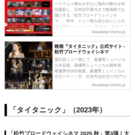
ードウェイ舞台を中心に海外の舞台を特
別撮影し、日本語字幕付きで映画館でお
届けする「松竹ブロードウェイシネ
マ」。昨年、トニー賞を総なめにした伝
説の傑作ミュージカル3作品を「松竹ブロ
broadwaycinema.jp
ードウェイシネマ 2025 秋」として全国
順次公開し、 第3弾「タイタニック」
は、長編映画と混ざり、唯一のODS映画
映画『タイタニック』公式サイト -
として、全国ミニシアターランキング初
松竹ブロードウェイシネマ
登場トップ5位で大ヒット公開いたしまし
第51回トニー賞にて、最優秀ミュージカ
た！改めて皆様へ御礼申し上げます。ご
ル作品賞、最優秀ミュージカル脚本賞、
好評につき、下記の...
最優秀作詞作曲賞、最優秀ミュージカル
装置デザイン賞、最優秀編曲賞の5部門を
受賞！巨匠モーリー・イェストンが奏で
broadwaycinema.jp
る美しく壮大な音楽も必聴！1912年に起
きたタイタニック号の沈没事故。出港か
ら沈没までを描き、船の設計者トーマ
ス・アンドリューズ、船長エドワード・
「タイタニック」（2023年）
スミス、船主J・ブルース・イズメイを中
心に、豪華客船に乗り込んだ人々は、そ
れぞれの夢や希望を抱えて旅を始める
が、氷山との衝突によって運命が大きく
「松竹ブロードウェイシネマ 2025 秋」第3弾！大
変わってしまう…。