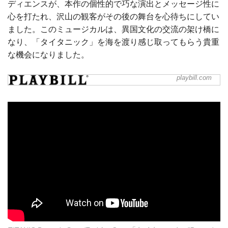
ディエンスが、本作の個性的で巧な演出とメッセージ性に
心を打たれ、沢山の観客がその後の舞台を心待ちにしてい
ました。このミュージカルは、異国文化の交流の架け橋に
なり、「タイタニック」を海を渡り感じ取ってもらう貴重
な機会になりました。
playbill.com
Titanic U.S. Tour Dates Start In
L.A. (Jan. 99) And Run To Sept. 99
The first national touring company of the
Tony-winning Broadway musical Titanic
will launch in Los Angeles in January
1999. The tour previews Jan. 5 and opens
Jan. 10, 1999 at the Ahmanson Theatre in
L.A., where it will run through Feb. 28,
1999.