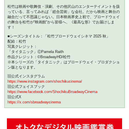
グ・ゴーズ」「インディセント」「タイ
松竹は映画や歌舞伎・演劇、その他沢山のエンターテイメントを扱
タニック」を「松竹ブロードウェイシネ
っている、言ってみれば「総合芸術」な会社。だから映画と舞台の
マ 2025 秋」として、全国順次公開して
融合だって不思議じゃない。日本映画界史上初で、ブロードウェイ
います。...
の舞台を松竹が“映画館”から皆様へ、《最高な形》でお届けしま
す！
■シーズンタイトル：「松竹ブロードウェイシネマ 2025 秋」
配給：松竹
写真クレジット：
「タイタニック」ⒸPamela Raith
作品クレジット：©BroadwayHD/松竹
※本シリーズの「タイタニック」はブロードウェイ・プロダクショ
ン版となります。
▩公式インスタグラム
https://www.instagram.com/shochikucinema/
▩公式フェイスブック
https://www.facebook.com/ShochikuBroadwayCinema
▩公式X
https://x.com/sbroadwaycinema