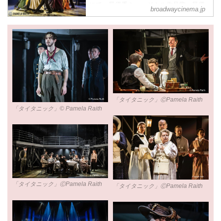
にて、最優秀ミュージカル作品賞、最優
broadwaycinema.jp
秀ミュージカル脚本賞、最優秀作詞作曲
賞、最優秀ミュージカル装置デザイン
賞、最優秀編曲賞の5部門を受賞！
世界中が涙した、愛と感動のヒューマン
ドラマの超大作！巨匠モーリー・イェス
トンが奏でる美しく壮大な音楽に、史実
に基づいた真実のストーリーが紡がれて
いくー。
" 運命か、宿命か。夢の航海に、史実あ
り。"
「タイタニック」ⒸPamela Raith
「松竹ブロードウェイシネマ 2025 秋」
「タイタニック」© Pamela Raith
ポスター
写真クレジット：ⒸTristram Kenton
ⒸCarol...
「タイタニック」ⒸPamela Raith
「タイタニック」ⒸPamela Raith