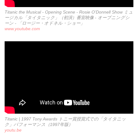
Titanic the Musical - Opening Scene - Rosie O'Donnell Show ミュ
ージカル「タイタニック」（初演）番宣映像 - オープニングシ
ーン - 「ロージー・オドネル・ショー」
www.youtube.com
Titanic | 1997 Tony Awards トニー賞授賞式での「タイタニッ
ク」パフォーマンス（1997年版）
youtu.be