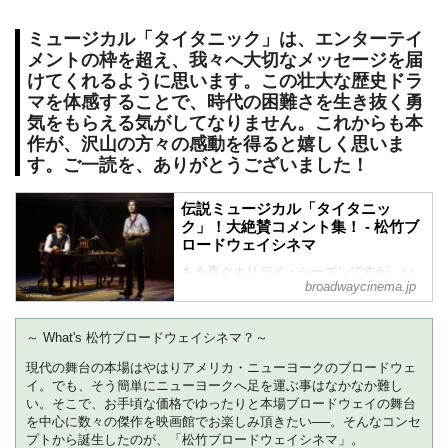
ミュージカル「タイタニック」は、エンターテイ
メントの枠を超え、我々へ大切なメッセージを届
けてくれるように思います。この壮大な歴史ドラ
マを体感することで、時代の困難さを生き抜く勇
気をもらえる気がしてなりません。これからも本
作が、沢山の方々の感動を得ると嬉しく思いま
す。ご一読を、ありがとうございました！
伝説ミュージカル「タイタニッ
ク」！大絶賛コメント集！ - 松竹ブ
ロードウェイシネマ
もう直ぐホリデイ・シーズンですが、い
broadwaycinema.jp
かがお過ごしでしょうか。松竹子のブロ
グ日記です。日本映画界史上初、アメリ
カ・ニューヨークのブロードウェイ舞台
～ What's 松竹ブロードウェイシネマ？～
を特別撮影し、日本語字幕付きで映画館
でお届けする「松竹ブロードウェイシネ
現代の舞台の本場はやはりアメリカ・ニューヨークのブロードウェ
マ」。2017年の特別上映の成功を受け、
イ。でも、そう簡単にニューヨークへ足を運ぶ事はなかなか難し
い。そこで、お手頃な価格でゆったりと本場ブロードウェイの舞台
2019年4月からシリーズ化。そして今回、
を中心に数々の傑作を映画館でお楽しみ頂きたい──。そんなコンセ
トニー賞を総なめにした、伝説の傑作ロ
プトから誕生したのが、「松竹ブロードウェイシネマ」。
ングラン・ミュージカル3作品「エニシン