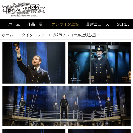
ホーム
作品一覧
オンライン上映
最新ニュース
SCREE
ホーム
タイタニック
㊗2/9アンコール上映決定！伝説ミュージカル「タイタニック」！海外の各国版も大人気！（Part 1）貴重映像あり！