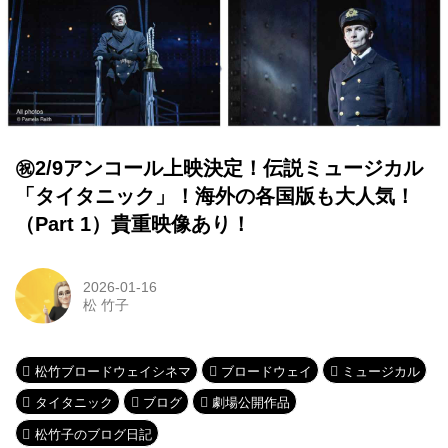
㊗2/9アンコール上映決定！伝説ミュージカル
「タイタニック」！海外の各国版も大人気！
（Part 1）貴重映像あり！
2026-01-16
松 竹子
松竹ブロードウェイシネマ
ブロードウェイ
ミュージカル
タイタニック
ブログ
劇場公開作品
松竹子のブログ日記