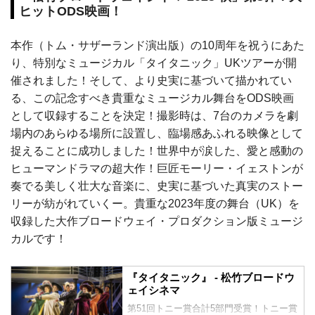
ヒットODS映画！
本作（トム・サザーランド演出版）の10周年を祝うにあた
り、特別なミュージカル「タイタニック」UKツアーが開
催されました！そして、より史実に基づいて描かれてい
る、この記念すべき貴重なミュージカル舞台をODS映画
として収録することを決定！撮影時は、7台のカメラを劇
場内のあらゆる場所に設置し、臨場感あふれる映像として
捉えることに成功しました！世界中が涙した、愛と感動の
ヒューマンドラマの超大作！巨匠モーリー・イェストンが
奏でる美しく壮大な音楽に、史実に基づいた真実のストー
リーが紡がれていくー。貴重な2023年度の舞台（UK）を
収録した大作ブロードウェイ・プロダクション版ミュージ
カルです！
『タイタニック』 - 松竹ブロードウ
ェイシネマ
第51回トニー賞合計5部門受賞！トニー賞