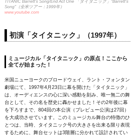
TITANIC Barrett's Song/End Act One 「タイタニック」"Barrett's
Song"（全米ツアー：1999年）
www.youtube.com
初演「タイタニック」（1997年）
ミュージカル「タイタニック」の原点！ここから
全てが始まった！
米国ニューヨークのブロードウェイ、ラント・フォンタン
劇場にて、1997年4月23日に幕を開けた「タイタニック」
は、オーディエンスの心に深い感動を刻み、唯一無二の舞
台として、その名を歴史に轟かせました！その2年後に幕
を下ろすまで、804回の本公演（プレビュー公演は27回）
を大成功させています。このミュージカル舞台の特徴のひ
とつは、当時、タイタニック号の大きさを出来る限り表現
するために、舞台セットは3階層に分かれて設計されてい