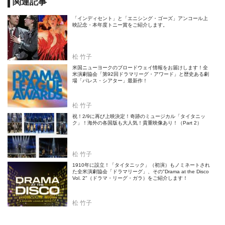
関連記事
「インディセント」と「エニシング・ゴーズ」アンコール上
映記念・本年度トニー賞をご紹介します。
松 竹子
米国ニューヨークのブロードウェイ情報をお届けします！全
米演劇協会「第92回ドラマリーグ・アワード」と歴史ある劇
場「パレス・シアター」最新作！
松 竹子
祝！2/9に再び上映決定！奇跡のミュージカル「タイタニッ
ク」！海外の各国版も大人気！貴重映像あり！（Part 2）
松 竹子
1910年に設立！「タイタニック」（初演）もノミネートされ
た全米演劇協会「ドラマリーグ」、その"Drama at the Disco
Vol. 2"（ドラマ・リーグ・ガラ）をご紹介します！
松 竹子