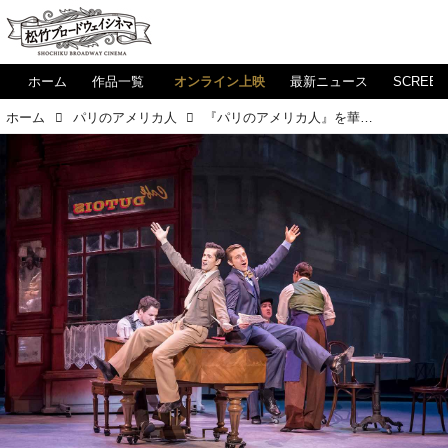
ホーム
作品一覧
オンライン上映
最新ニュース
SCREE
ホーム
パリのアメリカ人
『パリのアメリカ人』を華やかに盛り上げる助演俳優たちに注目！