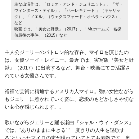
主な出演作は、「ロミオ・アンド・ジュリエット」、「ザ・
ウィンターズ・テイル」、「ハーレキナード 」（ギャリッ
ク）、「ノエル」（ウェクスフォード・オペラ・ハウス）、
など
映画では、「美女と野獣」（2017）、「Mr.ホームズ 名探
偵最後の事件」（2015）など
主人公ジェリーのパトロン的な存在、
マイロ
を演じたの
は、女優ゾーイ・レイニー。最近では、実写版『美女と野
獣』（2017）に出演するなど、舞台・映画にてご活躍さ
れている女優さんです。
裕福で芸術に精通するアメリカ人マイロ。強い女性ながら
もジェリーに惹かれていく姿に、恋愛のもどかしさや切な
い女心が感じられます。。
歌いながらジェリーと踊る楽曲『シャル・ウィ・ダンス』
では、“ありのままに生きる” “一度きりの人生を謳歌す
る”といったマイロの志が現れていてとても素敵です。奥