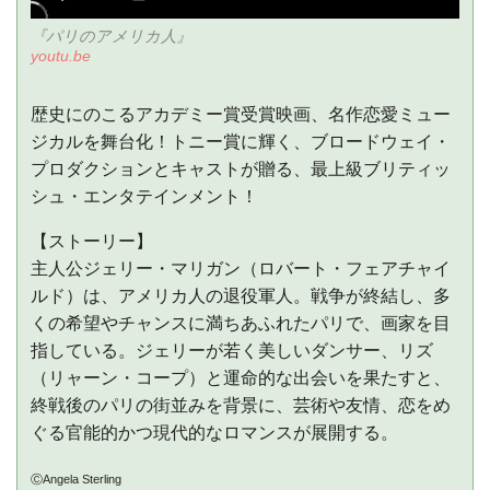
『パリのアメリカ人』
youtu.be
歴史にのこるアカデミー賞受賞映画、名作恋愛ミュー
ジカルを舞台化！トニー賞に輝く、ブロードウェイ・
プロダクションとキャストが贈る、最上級ブリティッ
シュ・エンタテインメント！
【ストーリー】
主人公ジェリー・マリガン（ロバート・フェアチャイ
ルド）は、アメリカ人の退役軍人。戦争が終結し、多
くの希望やチャンスに満ちあふれたパリで、画家を目
指している。ジェリーが若く美しいダンサー、リズ
（リャーン・コープ）と運命的な出会いを果たすと、
終戦後のパリの街並みを背景に、芸術や友情、恋をめ
ぐる官能的かつ現代的なロマンスが展開する。
ⒸAngela Sterling