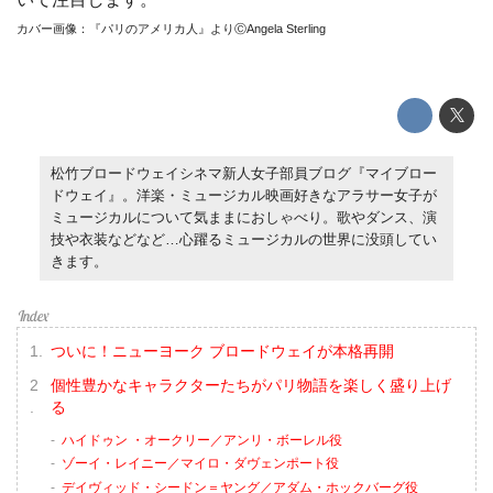
カバー画像：『パリのアメリカ人』よりⒸAngela Sterling
松竹ブロードウェイシネマ新人女子部員ブログ『マイブロー
ドウェイ』。洋楽・ミュージカル映画好きなアラサー女子が
ミュージカルについて気ままにおしゃべり。歌やダンス、演
技や衣装などなど…心躍るミュージカルの世界に没頭してい
きます。
ついに！ニューヨーク ブロードウェイが本格再開
個性豊かなキャラクターたちがパリ物語を楽しく盛り上げ
る
ハイドゥン ・オークリー／アンリ・ボーレル役
ゾーイ・レイニー／マイロ・ダヴェンポート役
デイヴィッド・シードン＝ヤング／アダム・ホックバーグ役