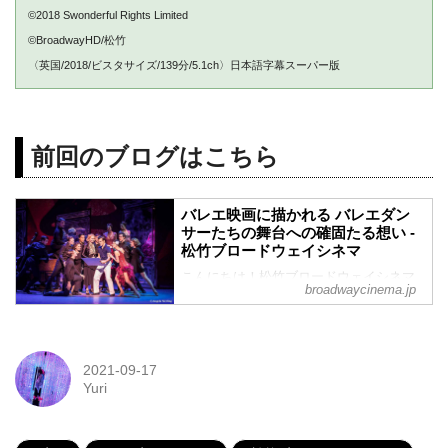
©2018 Swonderful Rights Limited
©BroadwayHD/松竹
〈英国/2018/ビスタサイズ/139分/5.1ch〉日本語字幕スーパー版
前回のブログはこちら
バレエ映画に描かれる バレエダン
サーたちの舞台への確固たる想い -
松竹ブロードウェイシネマ
こんにちは！松竹ブロードウェイシネマ
broadwaycinema.jp
新人女子部員のYuriです。ブロードウェイ
ミュージカル初心者の私が、ミュージカ
ルや演劇の素晴らしさについて気ままに
発信！今回は、バレエ映画に注目してお
2021-09-17
話していきます。カバー画像：『パリの
Yuri
アメリカ人』よりⒸAngela Sterling