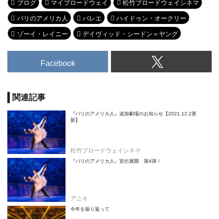
ブログ
マイブロードウェイ
松竹ブロードウェイシネマ
パリのアメリカ人
バレエ
ハイドゥン・オークリー
ゾーイ・レイニー
デイヴィッド・シードン＝ヤング
Facebook
関連記事
『パリのアメリカ人』追加劇場のお知らせ【2021.12.2更
新】
松竹ブロードウェイシネマ
『パリのアメリカ人』宣伝展開 第4弾！
アニキ
今年を振り返って