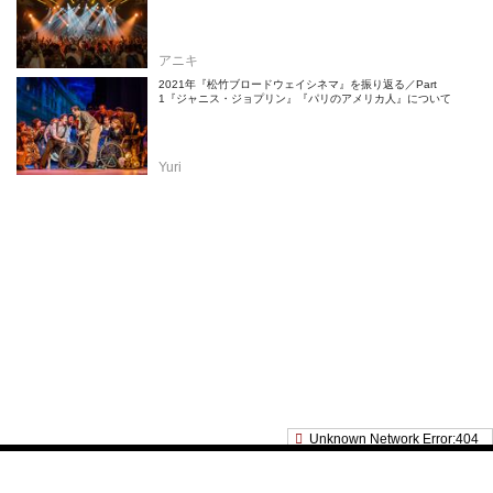
アニキ
2021年『松竹ブロードウェイシネマ』を振り返る／Part
1『ジャニス・ジョプリン』『パリのアメリカ人』について
Yuri
© 2020- SHOCHIKU Co.,Ltd. All rights reserved.
Built on
the dino platform
.