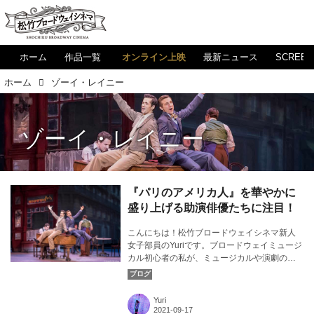
ホーム
作品一覧
オンライン上映
最新ニュース
SCREE
ホーム
ゾーイ・レイニー
ゾーイ・レイニー
『パリのアメリカ人』を華やかに
盛り上げる助演俳優たちに注目！
こんにちは！松竹ブロードウェイシネマ新人
女子部員のYuriです。ブロードウェイミュージ
カル初心者の私が、ミュージカルや演劇の素
晴らしさについて気ままに発信！今回は、
『パリのアメリカ人』に出演する助演俳優た
ちについて注目します。カバー画像：『パリ
Yuri
のアメリカ人』よりⒸAngela Sterling