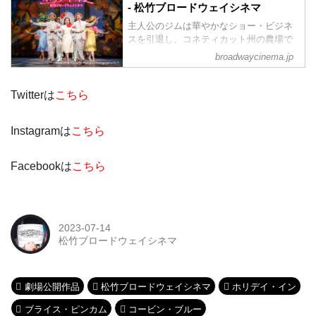
- 松竹ブロードウェイシネマ
主人公のジムは華やかなショー・ビジネ
スを引退し、コネティカット州の農場で
暮らすことにする。しかし、歌やダンス
broadwaycinema.jp
のない生活は以前とは全く違うものだっ
た。そんなとき、幸運にもリンダという
才能あふれる活発な学校教師と出会い、
Twitterは
こちら
ジムの人生は一変する。
Instagramは
こちら
Facebookは
こちら
2023-07-14
松竹ブロードウェイシネマ
劇場公開作品
松竹ブロードウェイシネマ
ホリデイ・イン
ブライス・ピンカム
コービン・ブルー