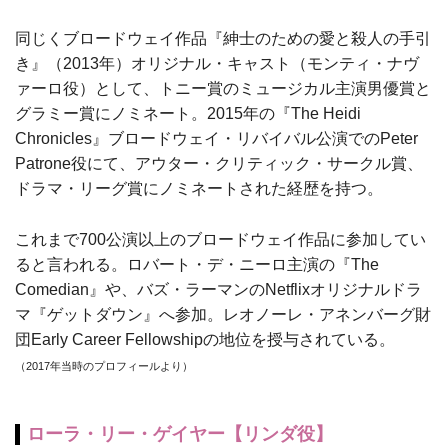
同じくブロードウェイ作品『紳士のための愛と殺人の手引
き』（2013年）オリジナル・キャスト（モンティ・ナヴ
ァーロ役）として、トニー賞のミュージカル主演男優賞と
グラミー賞にノミネート。2015年の『The Heidi
Chronicles』ブロードウェイ・リバイバル公演でのPeter
Patrone役にて、アウター・クリティック・サークル賞、
ドラマ・リーグ賞にノミネートされた経歴を持つ。
これまで700公演以上のブロードウェイ作品に参加してい
ると言われる。ロバート・デ・ニーロ主演の『The
Comedian』や、バズ・ラーマンのNetflixオリジナルドラ
マ『ゲットダウン』へ参加。レオノーレ・アネンバーグ財
団Early Career Fellowshipの地位を授与されている。
（2017年当時のプロフィールより）
ローラ・リー・ゲイヤー【リンダ役】