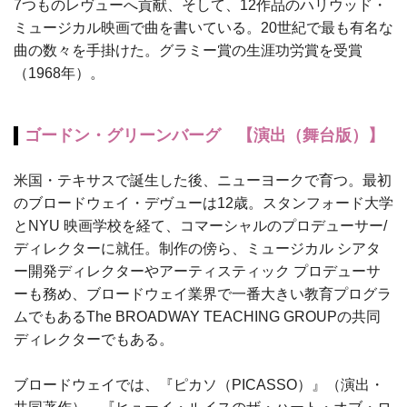
7つものレヴューへ貢献、そして、12作品のハリウッド・
ミュージカル映画で曲を書いている。20世紀で最も有名な
曲の数々を手掛けた。グラミー賞の生涯功労賞を受賞
（1968年）。
ゴードン・グリーンバーグ 【演出（舞台版）】
米国・テキサスで誕生した後、ニューヨークで育つ。最初
のブロードウェイ・デヴューは12歳。スタンフォード大学
とNYU 映画学校を経て、コマーシャルのプロデューサー/
ディレクターに就任。制作の傍ら、ミュージカル シアタ
ー開発ディレクターやアーティスティック プロデューサ
ーも務め、ブロードウェイ業界で一番大きい教育プログラ
ムでもあるThe BROADWAY TEACHING GROUPの共同
ディレクターでもある。
ブロードウェイでは、『ピカソ（PICASSO）』（演出・