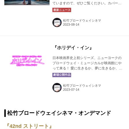
ていますので、ぜひご覧ください。カバー画
像：『ホリデイ・イン』より ©Joan Marcus
松竹ブロードウェイシネマ
『ホリデイ・イン』
日本映画界史上初シリーズ、ニューヨークの
ブロードウェイ・ミュージカルが映画館にや
って来る！ 愛に生きるか、夢に生きるか、こ
の物語で決めて下さい。 ストーリー 努力は絶
対に裏切らない、サクセス&ラブ・ストーリ
ー！ 夢をとるか、愛する人を選ぶか、ジム、
松竹ブロードウェイシネマ
リンダ、テッドの恋の行方はいかに!? 舞台俳
優のジムは、アメリカのショービジネスを引
退し、エンターテイメントの街からコネチカ
ット州の農場への移住を決意する。以前の生
活とは一変しているところに、多才で活動的
松竹ブロードウェイシネマ・オンデマンド
な農場の元オーナーの娘であるリンダと出会
う。 そこで、農場の家をホテルに改築し、感
『42nd ストリート』
謝祭、独立記念日、バレンタインデー、クリ