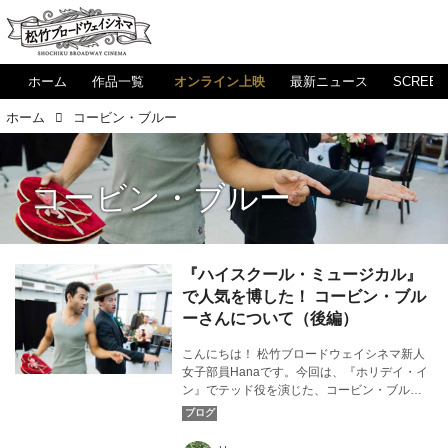
ホーム
作品一覧
オンライン上映
最新ニュース
SCREE
ホーム
コービン・ブルー
コービン・ブルー
『ハイスクール・ミュージカル』
で人気を博した！ コービン・ブル
ーさんについて（後編）
こんにちは！ 松竹ブロードウェイシネマ新人
女子部員Hanaです。今回は、『ホリデイ・イ
ン』でテッド役を演じた、コービン・ブルー
さんについてお話しします。カバー画像：
ⒸJenny Anderson