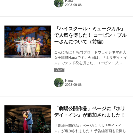
Hana
『ハイスクール・ミュージカル』
で人気を博した！ コービン・ブル
ーさんについて（前編）
こんにちは！ 松竹ブロードウェイシネマ新人
女子部員Hanaです。今回は、『ホリデイ・イ
ン』でテッド役を演じた、コービン・ブルー
さんについてお話しします。カバー画像：
『ホリデイ・イン』より ©️Joan Marcus
Hana
「劇場公開作品」ページに『ホリ
デイ・イン』が追加されました！
「劇場公開作品」ページに『ホリデイ・イ
ン』が追加されました！ 予告編動画も公開し