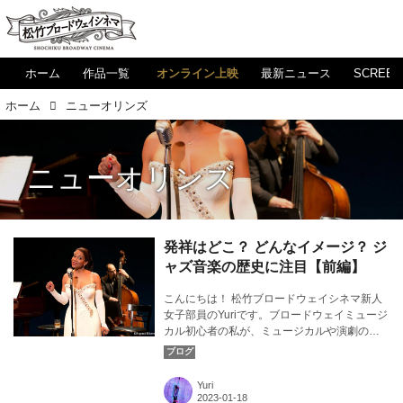
ホーム
作品一覧
オンライン上映
最新ニュース
SCREE
ホーム
ニューオリンズ
ニューオリンズ
発祥はどこ？ どんなイメージ？ ジ
ャズ音楽の歴史に注目【前編】
こんにちは！ 松竹ブロードウェイシネマ新人
女子部員のYuriです。ブロードウェイミュージ
カル初心者の私が、ミュージカルや演劇の素
晴らしさについて気ままに発信！ 今回は、ジ
ャズ音楽の歴史についてお話ししたいと思い
ます。カバー画像：『ビリー・ホリデイ物語
Yuri
Lady Day at Emerson's Bar & Grill』より